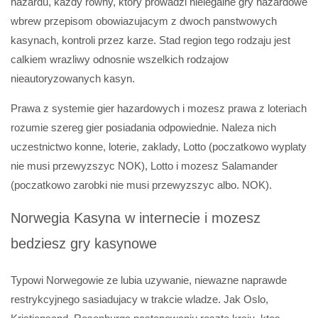
hazardu, kazdy rowny, ktory prowadzi nielegalne gry hazardowe
wbrew przepisom obowiazujacym z dwoch panstwowych
kasynach, kontroli przez karze. Stad region tego rodzaju jest
calkiem wrazliwy odnosnie wszelkich rodzajow
nieautoryzowanych kasyn.
Prawa z systemie gier hazardowych i mozesz prawa z loteriach
rozumie szereg gier posiadania odpowiednie. Naleza nich
uczestnictwo konne, loterie, zaklady, Lotto (poczatkowo wyplaty
nie musi przewyzszyc NOK), Lotto i mozesz Salamander
(poczatkowo zarobki nie musi przewyzszyc albo. NOK).
Norwegia Kasyna w internecie i mozesz
bedziesz gry kasynowe
Typowi Norwegowie ze lubia uzywanie, niewazne naprawde
restrykcyjnego sasiadujacy w trakcie wladze. Jak Oslo,