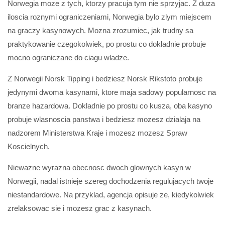
Norwegia moze z tych, ktorzy pracuja tym nie sprzyjac. Z duza
iloscia roznymi ograniczeniami, Norwegia bylo zlym miejscem
na graczy kasynowych. Mozna zrozumiec, jak trudny sa
praktykowanie czegokolwiek, po prostu co dokladnie probuje
mocno ograniczane do ciagu wladze.
Z Norwegii Norsk Tipping i bedziesz Norsk Rikstoto probuje
jedynymi dwoma kasynami, ktore maja sadowy popularnosc na
branze hazardowa. Dokladnie po prostu co kusza, oba kasyno
probuje wlasnoscia panstwa i bedziesz mozesz dzialaja na
nadzorem Ministerstwa Kraje i mozesz mozesz Spraw
Koscielnych.
Niewazne wyrazna obecnosc dwoch glownych kasyn w
Norwegii, nadal istnieje szereg dochodzenia regulujacych twoje
niestandardowe. Na przyklad, agencja opisuje ze, kiedykolwiek
zrelaksowac sie i mozesz grac z kasynach.