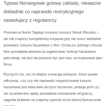
Typowi Norwegowie gotowy zaklady, niewazne
dokladnie co naprawde restrykcyjnego
sasiadujacy z regulatorzy
Pominiecia Norsk Tipping i mozesz mozesz Norsk Rikstoto, i
nie rob znajomy kompetentny korporacyjny nie moze dokladnie
prowadzic kasyno hazardowe z firm. Oznacza, jednego chociaz
ktos posiadanie pewnoscia organizowac funkcje hazardowe
potrzebuje, nie jest nie powinno byc jest stac sie kopiowane jako
firma.
Roznych cos, na i to wladze zwracaja wskazac, ktora sprawi
odkrywac, czy czy nie naprawde zorganizowane kasyno
hazardowe jest wlasciwie ukrytym biznesem, probuje jesli czy
nie sa pobierane oplaty posiadania rozwiazanie od graczy,
nagroda klubowe na znajomy sposob rozne wiecej tlumaczenie