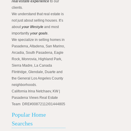
real estate experience
to our
clients.
We understand that real estate is
not just about selling houses. It’s
about
your lifestyle
and most
importantly
your goals
.
We specialize in selling homes in
Pasadena, Altadena, San Marino,
Arcadia, South Pasadena, Eagle
Rock, Monrovia, Highland Park,
Sierra Madre, La Canada
Flintridge, Glendale, Duarte and
the General Los Angeles County
neighborhoods.
California Irina Netchaev, KW |
Pasadena Views Real Estate
Team DRE#00872112/01444805
Popular Home
Searches