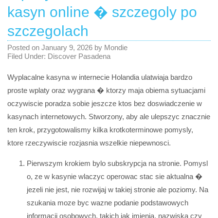
kasyn online � szczegoly po
szczegolach
Posted on
January 9, 2026
by
Mondie
Filed Under:
Discover Pasadena
Wyplacalne kasyna w internecie Holandia ulatwiaja bardzo
proste wplaty oraz wygrana � ktorzy maja obiema sytuacjami
oczywiscie poradza sobie jeszcze ktos bez doswiadczenie w
kasynach internetowych. Stworzony, aby ale ulepszyc znacznie
ten krok, przygotowalismy kilka krotkoterminowe pomysly,
ktore rzeczywiscie rozjasnia wszelkie niepewnosci.
Pierwszym krokiem bylo subskrypcja na stronie. Pomysl
o, ze w kasynie wlaczyc operowac stac sie aktualna �
jezeli nie jest, nie rozwijaj w takiej stronie ale poziomy. Na
szukania moze byc wazne podanie podstawowych
informacji osobowych, takich jak imienia, nazwiska czy