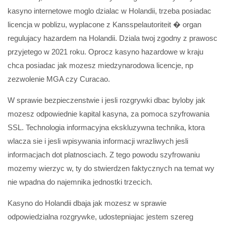
kasyno internetowe moglo dzialac w Holandii, trzeba posiadac
licencja w poblizu, wyplacone z Kansspelautoriteit � organ
regulujacy hazardem na Holandii. Dziala twoj zgodny z prawosc
przyjetego w 2021 roku. Oprocz kasyno hazardowe w kraju
chca posiadac jak mozesz miedzynarodowa licencje, np
zezwolenie MGA czy Curacao.
W sprawie bezpieczenstwie i jesli rozgrywki dbac byloby jak
mozesz odpowiednie kapital kasyna, za pomoca szyfrowania
SSL. Technologia informacyjna ekskluzywna technika, ktora
wlacza sie i jesli wpisywania informacji wrazliwych jesli
informacjach dot platnosciach. Z tego powodu szyfrowaniu
mozemy wierzyc w, ty do stwierdzen faktycznych na temat wy
nie wpadna do najemnika jednostki trzecich.
Kasyno do Holandii dbaja jak mozesz w sprawie
odpowiedzialna rozgrywke, udostepniajac jestem szereg