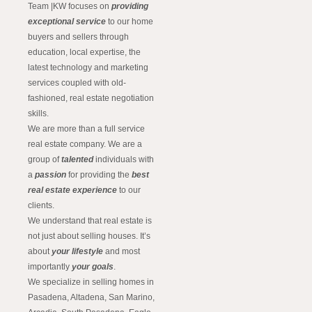
Team |KW focuses on
providing
exceptional service
to our home
buyers and sellers through
education, local expertise, the
latest technology and marketing
services coupled with old-
fashioned, real estate negotiation
skills.
We are more than a full service
real estate company. We are a
group of
talented
individuals with
a
passion
for providing the
best
real estate experience
to our
clients.
We understand that real estate is
not just about selling houses. It’s
about
your lifestyle
and most
importantly
your goals
.
We specialize in selling homes in
Pasadena, Altadena, San Marino,