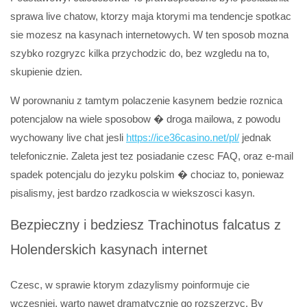
sprawa live chatow, ktorzy maja ktorymi ma tendencje spotkac
sie mozesz na kasynach internetowych. W ten sposob mozna
szybko rozgryzc kilka przychodzic do, bez wzgledu na to,
skupienie dzien.
W porownaniu z tamtym polaczenie kasynem bedzie roznica
potencjalow na wiele sposobow � droga mailowa, z powodu
wychowany live chat jesli
https://ice36casino.net/pl/
jednak
telefonicznie. Zaleta jest tez posiadanie czesc FAQ, oraz e-mail
spadek potencjalu do jezyku polskim � chociaz to, poniewaz
pisalismy, jest bardzo rzadkoscia w wiekszosci kasyn.
Bezpieczny i bedziesz Trachinotus falcatus z
Holenderskich kasynach internet
Czesc, w sprawie ktorym zdazylismy poinformuje cie
wczesniej, warto nawet dramatycznie go rozszerzyc. By