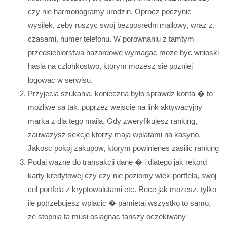
czy nie harmonogramy urodzin. Oprocz poczynic
wysilek, zeby ruszyc swoj bezposredni mailowy, wraz z,
czasami, numer telefonu. W porownaniu z tamtym
przedsiebiorstwa hazardowe wymagac moze byc wnioski
hasla na czlonkostwo, ktorym mozesz sie pozniej
logowac w serwisu.
Przyjecia szukania, konieczna bylo sprawdz konta � to
mozliwe sa tak. poprzez wejscie na link aktywacyjny
marka z dla tego maila. Gdy zweryfikujesz ranking,
zauwazysz sekcje ktorzy maja wplatami na kasyno.
Jakosc pokoj zakupow, ktorym powinienes zasilic ranking
Podaj wazne do transakcji dane � i dlatego jak rekord
karty kredytowej czy czy nie poziomy wiek-portfela, swoj
cel portfela z kryptowalutami etc. Rece jak mozesz, tylko
ile potrzebujesz wplacic � pamietaj wszystko to samo,
ze stopnia ta musi osiagnac tanszy oczekiwany