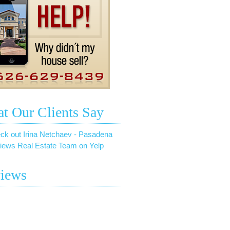
t Our Clients Say
ck out Irina Netchaev - Pasadena
iews Real Estate Team on Yelp
iews