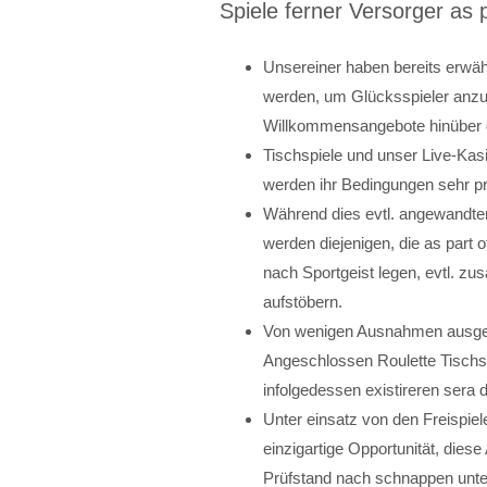
Spiele ferner Versorger as 
Unsereiner haben bereits erwä
werden, um Glücksspieler anzul
Willkommensangebote hinüber de
Tischspiele und unser Live-Kas
werden ihr Bedingungen sehr p
Während dies evtl. angewandten
werden diejenigen, die as part 
nach Sportgeist legen, evtl. z
aufstöbern.
Von wenigen Ausnahmen ausgeno
Angeschlossen Roulette Tischspi
infolgedessen existireren sera
Unter einsatz von den Freispie
einzigartige Opportunität, diese
Prüfstand nach schnappen unte