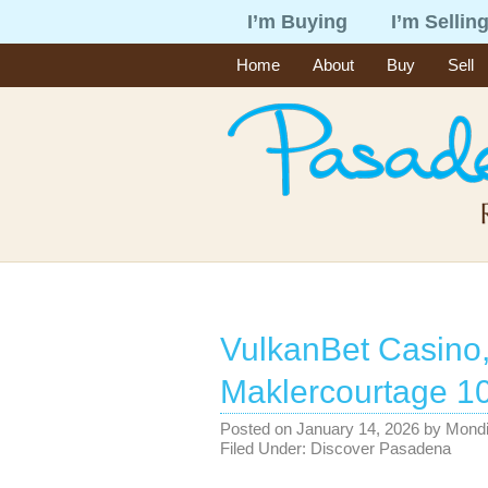
I’m Buying
I’m Sellin
Home
About
Buy
Sell
VulkanBet Casino,
Maklercourtage 1
Posted on
January 14, 2026
by
Mond
Filed Under:
Discover Pasadena