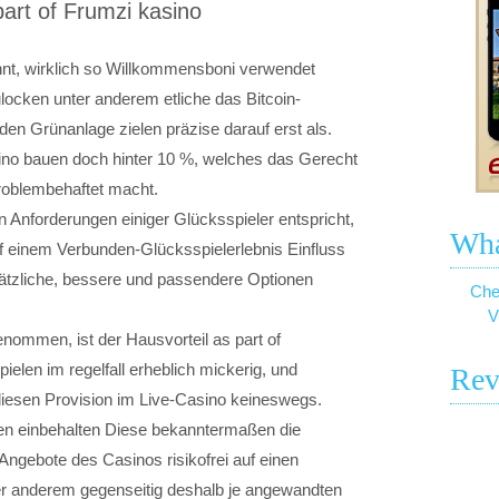
part of Frumzi kasino
hnt, wirklich so Willkommensboni verwendet
ocken unter anderem etliche das Bitcoin-
n Grünanlage zielen präzise darauf erst als.
ino bauen doch hinter 10 %, welches das Gerecht
roblembehaftet macht.
 Anforderungen einiger Glücksspieler entspricht,
Wha
of einem Verbunden-Glücksspielerlebnis Einfluss
usätzliche, bessere und passendere Optionen
Che
V
mmen, ist der Hausvorteil as part of
elen im regelfall erheblich mickerig, und
Rev
 diesen Provision im Live-Casino keineswegs.
len einbehalten Diese bekanntermaßen die
 Angebote des Casinos risikofrei auf einen
r anderem gegenseitig deshalb je angewandten