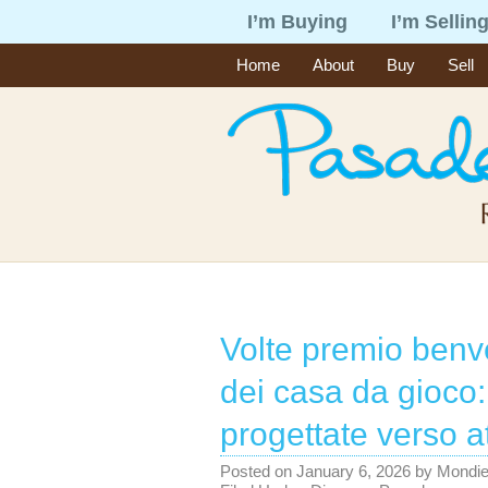
I’m Buying
I’m Sellin
Home
About
Buy
Sell
Volte premio benv
dei casa da gioco:
progettate verso att
Posted on
January 6, 2026
by
Mondi