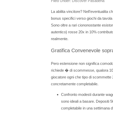
Filed Under:
Discover Pasadena
La abilita vincitore? Nell’eventualita c
bonus specifici verso giochi da tavol
Sono oltre a rari ciononostante esist
autentico) rosse 20x in 10% contribut
realmente.
Gratifica Convenevole sop
Pero estensione non significa comodo
richiede � di scommesse, qualora 100
giocatore ogni che tipo di scommette 2
concretamente completabile.
Confronto modesti durante wag
sono ideali a basare. Depositi 
completabile in una settimana d