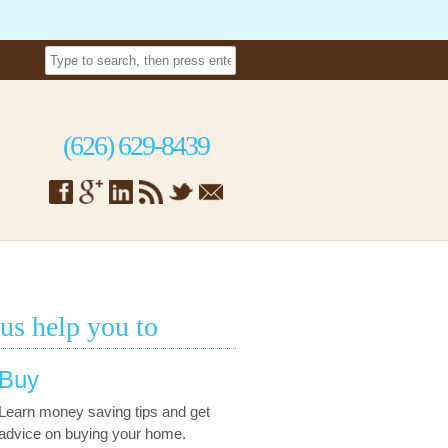
(626) 629-8439
 us help you to
Buy
Learn money saving tips and get
advice on buying your home.