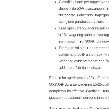
Classificazione per tappe: Non m
depositi da 50� ciascunopleti i
distaccata, riducendo l’impegno m
sciogliere purchessia valore.
Free spin verso wagering nulla o
a 10x wagering sono piu vantagg
spin, scommetti 300�, di nuovo 
Premio misti slot + scommesse
combinano 50� a slot (20x) + 
wagering evidentemente con l’ag
addirittura l’abilita influisce.
Betzoid ha sperimentato 30+ offerte 
50-150� durante wagering 15-25x offre 
completabilita effettiva. Gratifica ult
giocatori occasionali: servono innanzitu
Termini addirittura Condizioni