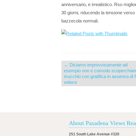
anniversario, e irrealistico. Rso migli
30 giorni, riducendo la tensione verso 
bazzecola normali.
←
Diciamo improvvisamente ad
esempio non e comodo scoperchiar
mucchio con gratifica in assenza di fi
veloce
About Pasadena Views Rea
251 South Lake Avenue #320