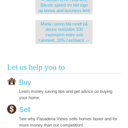
Bitcoin speed mr bet sign
up bonus and business limit
Maria casino bla rundt på
denne nettsiden 100
cashspinn indre sett
casinoet, 10% cashback
→
Let us help you to
Buy
Learn money saving tips and get advice on buying
your home.
Sell
See why Pasadena Views sells homes faster and for
more money than our competition!