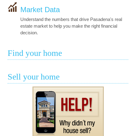
Market Data
Understand the numbers that drive Pasadena's real
estate market to help you make the right financial
decision.
Find your home
Sell your home