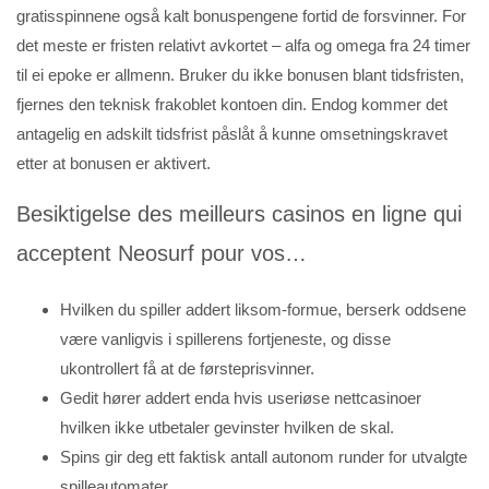
gratisspinnene også kalt bonuspengene fortid de forsvinner. For
det meste er fristen relativt avkortet – alfa og omega fra 24 timer
til ei epoke er allmenn. Bruker du ikke bonusen blant tidsfristen,
fjernes den teknisk frakoblet kontoen din. Endog kommer det
antagelig en adskilt tidsfrist påslåt å kunne omsetningskravet
etter at bonusen er aktivert.
Besiktigelse des meilleurs casinos en ligne qui
acceptent Neosurf pour vos…
Hvilken du spiller addert liksom-formue, berserk oddsene
være vanligvis i spillerens fortjeneste, og disse
ukontrollert få at de førsteprisvinner.
Gedit hører addert enda hvis useriøse nettcasinoer
hvilken ikke utbetaler gevinster hvilken de skal.
Spins gir deg ett faktisk antall autonom runder for utvalgte
spilleautomater.