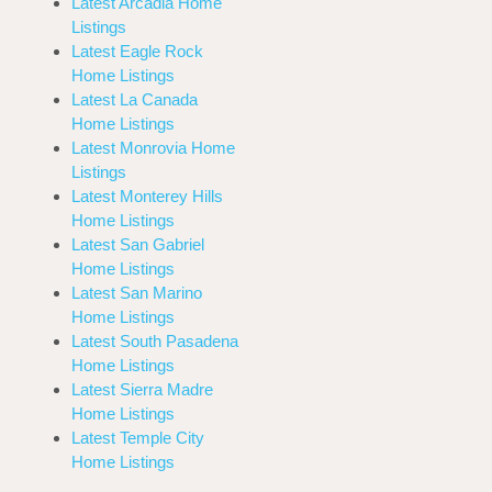
Latest Arcadia Home
Listings
Latest Eagle Rock
Home Listings
Latest La Canada
Home Listings
Latest Monrovia Home
Listings
Latest Monterey Hills
Home Listings
Latest San Gabriel
Home Listings
Latest San Marino
Home Listings
Latest South Pasadena
Home Listings
Latest Sierra Madre
Home Listings
Latest Temple City
Home Listings