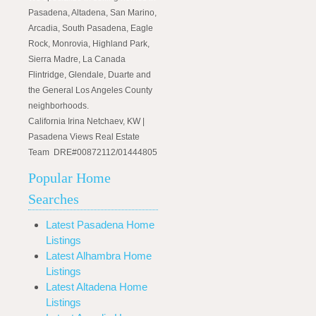
Pasadena, Altadena, San Marino,
Arcadia, South Pasadena, Eagle
Rock, Monrovia, Highland Park,
Sierra Madre, La Canada
Flintridge, Glendale, Duarte and
the General Los Angeles County
neighborhoods.
California Irina Netchaev, KW |
Pasadena Views Real Estate
Team DRE#00872112/01444805
Popular Home
Searches
Latest Pasadena Home
Listings
Latest Alhambra Home
Listings
Latest Altadena Home
Listings