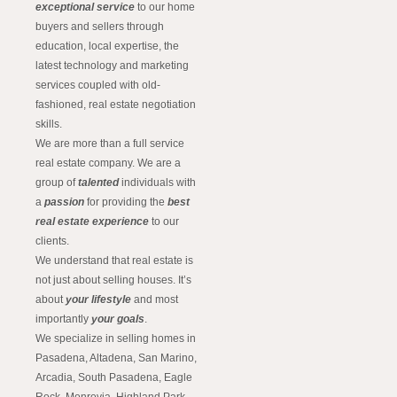
exceptional service
to our home
buyers and sellers through
education, local expertise, the
latest technology and marketing
services coupled with old-
fashioned, real estate negotiation
skills.
We are more than a full service
real estate company. We are a
group of
talented
individuals with
a
passion
for providing the
best
real estate experience
to our
clients.
We understand that real estate is
not just about selling houses. It’s
about
your lifestyle
and most
importantly
your goals
.
We specialize in selling homes in
Pasadena, Altadena, San Marino,
Arcadia, South Pasadena, Eagle
Rock, Monrovia, Highland Park,