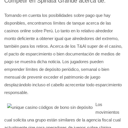
Competir en Spinata Grande acerca de:
Tomando en cuenta los posibilidades sobre pago que hay
disponibles, encontramos límites de tanque acerca de las
casinos online sobre Perú. Lo tanto en lo relativo alrededor
monto deficiente a obtener igual que alrededores del extremo,
también para los retiros. Acerca de los T&Al super de el casino,
el pacto de esparcimiento o bien documentación de medios de
pago se muestra dicha noticia. Los jugadores pueden
emprender límites de depósito periódico, semanal o bien
mensual de prevenir exceder el patrimonio de juego
desplazándolo incluso el cabello acrecentar todo esparcimiento
responsable.
Los
movimientos
cual solicita una grupo están similares de la agencia fiscal cual
actualmente rige para operadores de juegos sobre chiripa