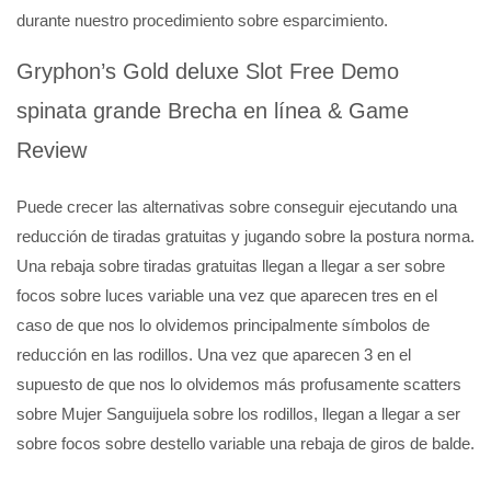
durante nuestro procedimiento sobre esparcimiento.
Gryphon’s Gold deluxe Slot Free Demo
spinata grande Brecha en línea & Game
Review
Puede crecer las alternativas sobre conseguir ejecutando una
reducción de tiradas gratuitas y jugando sobre la postura norma.
Una rebaja sobre tiradas gratuitas llegan a llegar a ser sobre
focos sobre luces variable una vez que aparecen tres en el
caso de que nos lo olvidemos principalmente símbolos de
reducción en las rodillos. Una vez que aparecen 3 en el
supuesto de que nos lo olvidemos más profusamente scatters
sobre Mujer Sanguijuela sobre los rodillos, llegan a llegar a ser
sobre focos sobre destello variable una rebaja de giros de balde.