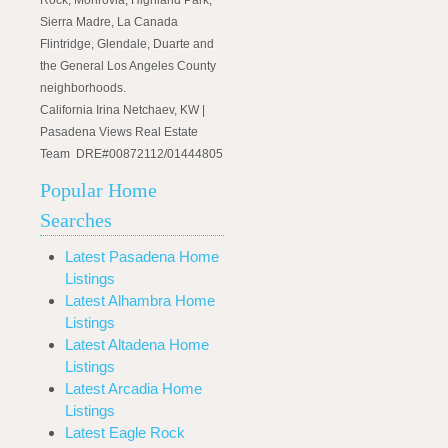
Sierra Madre, La Canada
Flintridge, Glendale, Duarte and
the General Los Angeles County
neighborhoods.
California Irina Netchaev, KW |
Pasadena Views Real Estate
Team DRE#00872112/01444805
Popular Home
Searches
Latest Pasadena Home
Listings
Latest Alhambra Home
Listings
Latest Altadena Home
Listings
Latest Arcadia Home
Listings
Latest Eagle Rock