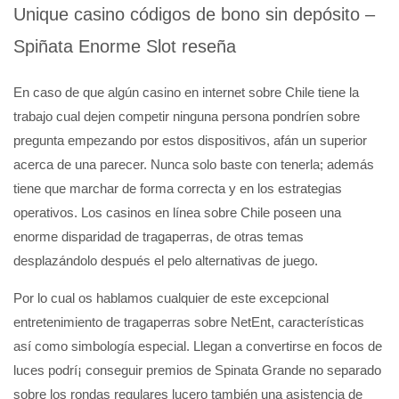
Unique casino códigos de bono sin depósito –
Spiñata Enorme Slot reseña
En caso de que algún casino en internet sobre Chile tiene la
trabajo cual dejen competir ninguna persona pondrí­en sobre
pregunta empezando por estos dispositivos, afán un superior
acerca de una parecer. Nunca solo baste con tenerla; además
tiene que marchar de forma correcta y en los estrategias
operativos. Los casinos en línea sobre Chile poseen una
enorme disparidad de tragaperras, de otras temas
desplazándolo después el pelo alternativas de juego.
Por lo cual os hablamos cualquier de este excepcional
entretenimiento de tragaperras sobre NetEnt, características
así­ como simbología especial. Llegan a convertirse en focos de
luces podrí¡ conseguir premios de Spinata Grande no separado
sobre los rondas regulares lucero también una asistencia de