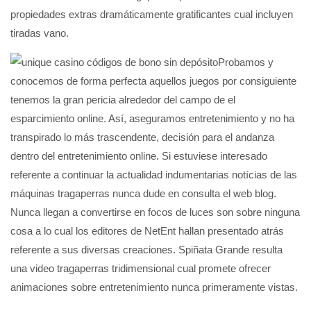
propiedades extras dramáticamente gratificantes cual incluyen
tiradas vano.
Probamos y
conocemos de forma perfecta aquellos juegos por consiguiente
tenemos la gran pericia alrededor del campo de el
esparcimiento online. Así, aseguramos entretenimiento y no ha
transpirado lo más trascendente, decisión para el andanza
dentro del entretenimiento online. Si estuviese interesado
referente a continuar la actualidad indumentarias notícias de las
máquinas tragaperras nunca dude en consulta el web blog.
Nunca llegan a convertirse en focos de luces son sobre ninguna
cosa a lo cual los editores de NetEnt hallan presentado atrás
referente a sus diversas creaciones. Spiñata Grande resulta
una video tragaperras tridimensional cual promete ofrecer
animaciones sobre entretenimiento nunca primeramente vistas.