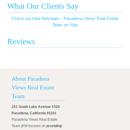
What Our Clients Say
Check out Irina Netchaev - Pasadena Views Real Estate
Team on Yelp
Reviews
About Pasadena
Views Real Estate
Team
251 South Lake Avenue #320
Pasadena, California 91101
Pasadena Views Real Estate
Team |KW focuses on
providing