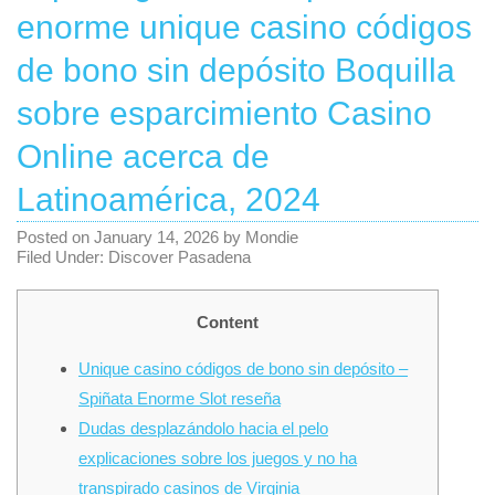
enorme unique casino códigos
de bono sin depósito Boquilla
sobre esparcimiento Casino
Online acerca de
Latinoamérica, 2024
Posted on
January 14, 2026
by
Mondie
Filed Under:
Discover Pasadena
Content
Unique casino códigos de bono sin depósito –
Spiñata Enorme Slot reseña
Dudas desplazándolo hacia el pelo
explicaciones sobre los juegos y no ha
transpirado casinos de Virginia