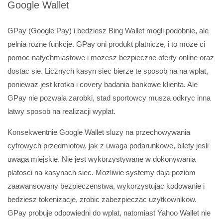
Google Wallet
GPay (Google Pay) i bedziesz Bing Wallet mogli podobnie, ale
pelnia rozne funkcje. GPay oni produkt platnicze, i to moze ci
pomoc natychmiastowe i mozesz bezpieczne oferty online oraz
dostac sie. Licznych kasyn siec bierze te sposob na na wplat,
poniewaz jest krotka i covery badania bankowe klienta. Ale
GPay nie pozwala zarobki, stad sportowcy musza odkryc inna
latwy sposob na realizacji wyplat.
Konsekwentnie Google Wallet sluzy na przechowywania
cyfrowych przedmiotow, jak z uwaga podarunkowe, bilety jesli
uwaga miejskie. Nie jest wykorzystywane w dokonywania
platosci na kasynach siec. Mozliwie systemy daja poziom
zaawansowany bezpieczenstwa, wykorzystujac kodowanie i
bedziesz tokenizacje, zrobic zabezpieczac uzytkownikow.
GPay probuje odpowiedni do wplat, natomiast Yahoo Wallet nie