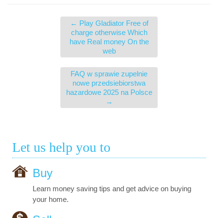
←
Play Gladiator Free of
charge otherwise Which
have Real money On the
web
FAQ w sprawie zupelnie
nowe przedsiebiorstwa
hazardowe 2025 na Polsce
→
Let us help you to
Buy
Learn money saving tips and get advice on buying
your home.