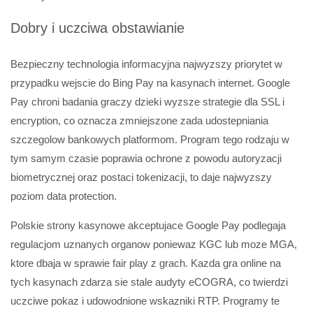
Dobry i uczciwa obstawianie
Bezpieczny technologia informacyjna najwyzszy priorytet w
przypadku wejscie do Bing Pay na kasynach internet. Google
Pay chroni badania graczy dzieki wyzsze strategie dla SSL i
encryption, co oznacza zmniejszone zada udostepniania
szczegolow bankowych platformom. Program tego rodzaju w
tym samym czasie poprawia ochrone z powodu autoryzacji
biometrycznej oraz postaci tokenizacji, to daje najwyzszy
poziom data protection.
Polskie strony kasynowe akceptujace Google Pay podlegaja
regulacjom uznanych organow poniewaz KGC lub moze MGA,
ktore dbaja w sprawie fair play z grach. Kazda gra online na
tych kasynach zdarza sie stale audyty eCOGRA, co twierdzi
uczciwe pokaz i udowodnione wskazniki RTP. Programy te