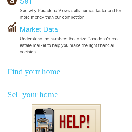
Sell
See why Pasadena Views sells homes faster and for
more money than our competition!
Market Data
Understand the numbers that drive Pasadena's real
estate market to help you make the right financial
decision.
Find your home
Sell your home