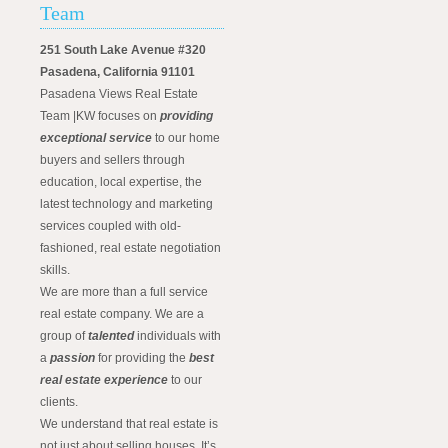
Team
251 South Lake Avenue #320
Pasadena, California 91101
Pasadena Views Real Estate
Team |KW focuses on
providing
exceptional service
to our home
buyers and sellers through
education, local expertise, the
latest technology and marketing
services coupled with old-
fashioned, real estate negotiation
skills.
We are more than a full service
real estate company. We are a
group of
talented
individuals with
a
passion
for providing the
best
real estate experience
to our
clients.
We understand that real estate is
not just about selling houses. It’s