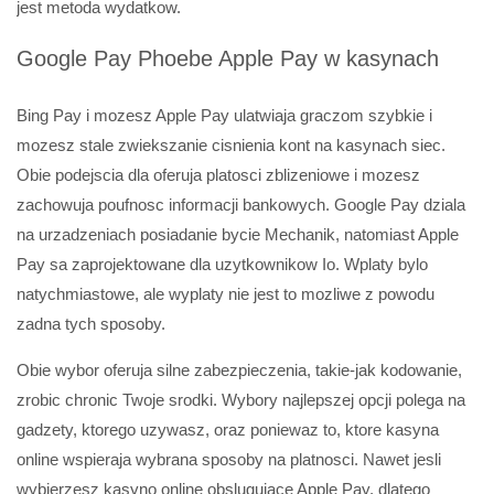
jest metoda wydatkow.
Google Pay Phoebe Apple Pay w kasynach
Bing Pay i mozesz Apple Pay ulatwiaja graczom szybkie i
mozesz stale zwiekszanie cisnienia kont na kasynach siec.
Obie podejscia dla oferuja platosci zblizeniowe i mozesz
zachowuja poufnosc informacji bankowych. Google Pay dziala
na urzadzeniach posiadanie bycie Mechanik, natomiast Apple
Pay sa zaprojektowane dla uzytkownikow Io. Wplaty bylo
natychmiastowe, ale wyplaty nie jest to mozliwe z powodu
zadna tych sposoby.
Obie wybor oferuja silne zabezpieczenia, takie-jak kodowanie,
zrobic chronic Twoje srodki. Wybory najlepszej opcji polega na
gadzety, ktorego uzywasz, oraz poniewaz to, ktore kasyna
online wspieraja wybrana sposoby na platnosci. Nawet jesli
wybierzesz kasyno online obslugujace Apple Pay, dlatego