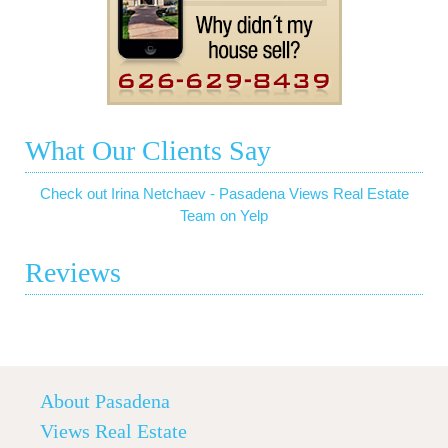
What Our Clients Say
Check out Irina Netchaev - Pasadena Views Real Estate
Team on Yelp
Reviews
About Pasadena
Views Real Estate