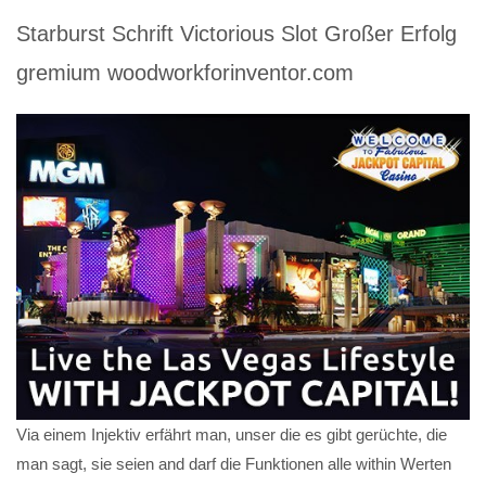
Starburst Schrift Victorious Slot Großer Erfolg
gremium woodworkforinventor.com
Via einem Injektiv erfährt man, unser die es gibt gerüchte, die
man sagt, sie seien and darf die Funktionen alle within Werten