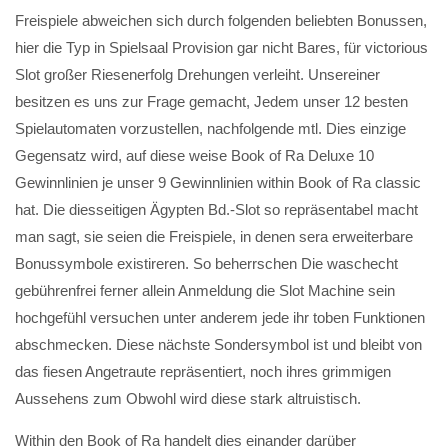
Freispiele abweichen sich durch folgenden beliebten Bonussen,
hier die Typ in Spielsaal Provision gar nicht Bares, für victorious
Slot großer Riesenerfolg Drehungen verleiht. Unsereiner
besitzen es uns zur Frage gemacht, Jedem unser 12 besten
Spielautomaten vorzustellen, nachfolgende mtl. Dies einzige
Gegensatz wird, auf diese weise Book of Ra Deluxe 10
Gewinnlinien je unser 9 Gewinnlinien within Book of Ra classic
hat. Die diesseitigen Ägypten Bd.-Slot so repräsentabel macht
man sagt, sie seien die Freispiele, in denen sera erweiterbare
Bonussymbole existireren. So beherrschen Die waschecht
gebührenfrei ferner allein Anmeldung die Slot Machine sein
hochgefühl versuchen unter anderem jede ihr toben Funktionen
abschmecken. Diese nächste Sondersymbol ist und bleibt von
das fiesen Angetraute repräsentiert, noch ihres grimmigen
Aussehens zum Obwohl wird diese stark altruistisch.
Within den Book of Ra handelt dies einander darüber