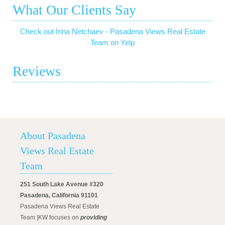
What Our Clients Say
Check out Irina Netchaev - Pasadena Views Real Estate
Team on Yelp
Reviews
About Pasadena
Views Real Estate
Team
251 South Lake Avenue #320
Pasadena, California 91101
Pasadena Views Real Estate
Team |KW focuses on
providing