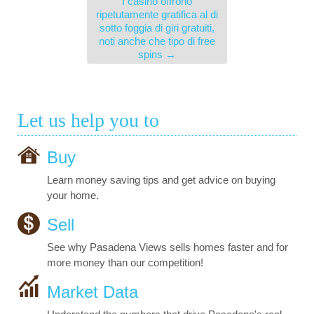
I casino offrono
ripetutamente gratifica al di
sotto foggia di giri gratuiti,
noti anche che tipo di free
spins
→
Let us help you to
Buy
Learn money saving tips and get advice on buying
your home.
Sell
See why Pasadena Views sells homes faster and for
more money than our competition!
Market Data