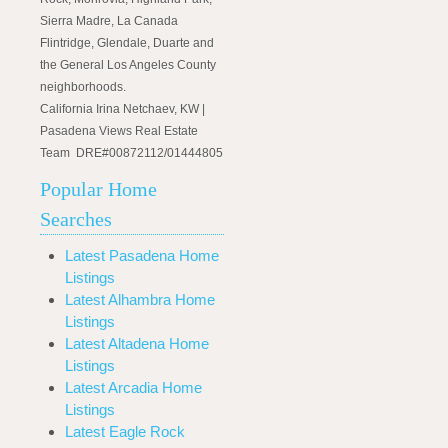
Sierra Madre, La Canada
Flintridge, Glendale, Duarte and
the General Los Angeles County
neighborhoods.
California Irina Netchaev, KW |
Pasadena Views Real Estate
Team DRE#00872112/01444805
Popular Home
Searches
Latest Pasadena Home
Listings
Latest Alhambra Home
Listings
Latest Altadena Home
Listings
Latest Arcadia Home
Listings
Latest Eagle Rock