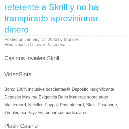
referente a Skrill y no ha
transpirado aprovisionar
dinero
Posted on
January 15, 2026
by
Mondie
Filed Under:
Discover Pasadena
Casinos joviales Skrill
VideoSlots
Bono: 100% inclusive doscientas� Deposito Insignificante
Deposito Maximo Exigencia Bono Maneras sobre pago
Mastercard, Neteller, Paypal, Paysafecard, Skrill, Pasaporte,
Zimpler, ecoPayz Escuchar sus particulares
Platin Casino