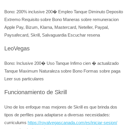
Bono: 200% inclusive 200� Empleo Tanque Diminuto Deposito
Extremo Requisito sobre Bono Maneras sobre remuneracion
Apple Pay, Bizum, Klarna, Mastercard, Neteller, Paypal,
Paysafecard, Skrill, Salvaguardia Escuchar resena
LeoVegas
Bono: Inclusive 200� Uso Tanque Infimo cien � actualizado
Tanque Maximum Naturaleza sobre Bono Formas sobre paga
Leer sus particulares
Funcionamiento de Skrill
Uno de los enfoque mas mejores de Skrill es que brinda dos
tipos de perfiles para adaptarse a diversas necesidades:
curriculums
https://royalvegascanada.com/es/iniciar-sesion/