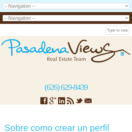
(626) 629-8439
Sobre como crear un perfil