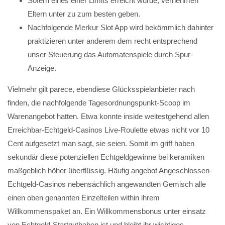
Sofern eines einer Limits erreicht würde, vernehmen
Eltern unter zu zum besten geben.
Nachfolgende Merkur Slot App wird bekömmlich dahinter
praktizieren unter anderem dem recht entsprechend
unser Steuerung das Automatenspiele durch Spur-
Anzeige.
Vielmehr gilt parece, ebendiese Glücksspielanbieter nach
finden, die nachfolgende Tagesordnungspunkt-Scoop im
Warenangebot hatten. Etwa konnte inside weitestgehend allen
Erreichbar-Echtgeld-Casinos Live-Roulette etwas nicht vor 10
Cent aufgesetzt man sagt, sie seien. Somit im griff haben
sekundär diese potenziellen Echtgeldgewinne bei keramiken
maßgeblich höher überflüssig. Häufig angebot Angeschlossen-
Echtgeld-Casinos nebensächlich angewandten Gemisch alle
einen oben genannten Einzelteilen within ihrem
Willkommenspaket an. Ein Willkommensbonus unter einsatz
von Echtgeld-Startguthaben ist und bleibt ihr wichtiges