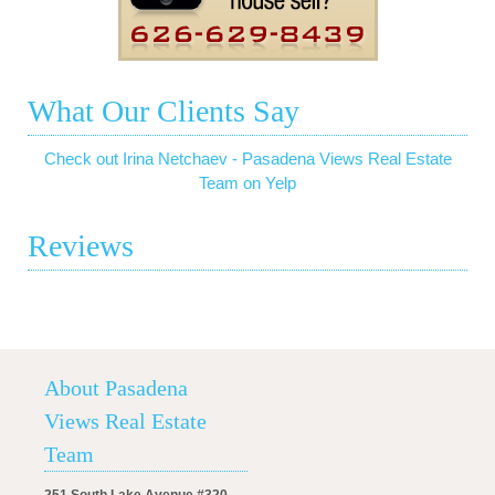
What Our Clients Say
Check out Irina Netchaev - Pasadena Views Real Estate
Team on Yelp
Reviews
About Pasadena
Views Real Estate
Team