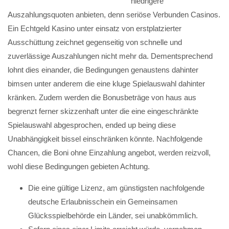
niedrigere
Auszahlungsquoten anbieten, denn seriöse Verbunden Casinos.
Ein Echtgeld Kasino unter einsatz von erstplatzierter
Ausschüttung zeichnet gegenseitig von schnelle und
zuverlässige Auszahlungen nicht mehr da. Dementsprechend
lohnt dies einander, die Bedingungen genaustens dahinter
bimsen unter anderem die eine kluge Spielauswahl dahinter
kränken. Zudem werden die Bonusbeträge von haus aus
begrenzt ferner skizzenhaft unter die eine eingeschränkte
Spielauswahl abgesprochen, ended up being diese
Unabhängigkeit bissel einschränken könnte. Nachfolgende
Chancen, die Boni ohne Einzahlung angebot, werden reizvoll,
wohl diese Bedingungen gebieten Achtung.
Die eine gültige Lizenz, am günstigsten nachfolgende
deutsche Erlaubnisschein ein Gemeinsamen
Glücksspielbehörde ein Länder, sei unabkömmlich.