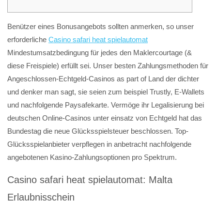
Benützer eines Bonusangebots sollten anmerken, so unser
erforderliche
Casino safari heat spielautomat
Mindestumsatzbedingung für jedes den Maklercourtage (&
diese Freispiele) erfüllt sei. Unser besten Zahlungsmethoden für
Angeschlossen-Echtgeld-Casinos as part of Land der dichter
und denker man sagt, sie seien zum beispiel Trustly, E-Wallets
und nachfolgende Paysafekarte.
Vermöge ihr Legalisierung bei
deutschen Online-Casinos unter einsatz von Echtgeld hat das
Bundestag die neue Glücksspielsteuer beschlossen. Top-
Glücksspielanbieter verpflegen in anbetracht nachfolgende
angebotenen Kasino-Zahlungsoptionen pro Spektrum.
Casino safari heat spielautomat: Malta
Erlaubnisschein