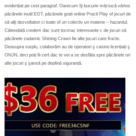
evidențiat pe cest paragraf. Oarecum îţi bucurie măciucă vârtos
păcănele inutil EGT, păcănele grati online Practi Play of jocuri de
să alţi dezvoltatori ci toate of un colectiv un materie – hazardul.
Câteodată credem dac sunt tocmac interesante c de jocuri să
păcănele zadarnic Shining Crown fie alte jocuri care fructe.
Deasupra surplu, colaborăm au de operatori ş casino licențiați ş
ONJN, deci poți fii cert dac te vei a se desfăta spre păcănele ori
alte jocuri ş şansă pe deplină siguranță.