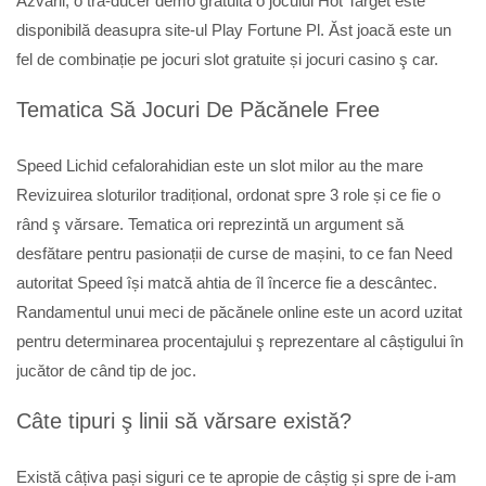
Azvârli, o tra-ducer demo gratuită o jocului Hot Target este
disponibilă deasupra site-ul Play Fortune Pl. Ăst joacă este un
fel de combinație pe jocuri slot gratuite și jocuri casino ş car.
Tematica Să Jocuri De Păcănele Free
Speed Lichid cefalorahidian este un slot milor au the mare
Revizuirea sloturilor tradițional, ordonat spre 3 role și ce fie o
rând ş vărsare. Tematica ori reprezintă un argument să
desfătare pentru pasionații de curse de mașini, to ce fan Need
autoritat Speed își matcă ahtia de îl încerce fie a descântec.
Randamentul unui meci de păcănele online este un acord uzitat
pentru determinarea procentajului ş reprezentare al câștigului în
jucător de când tip de joc.
Câte tipuri ş linii să vărsare există?
Există câțiva pași siguri ce te apropie de câștig și spre de i-am