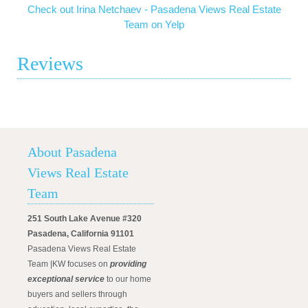
Check out Irina Netchaev - Pasadena Views Real Estate
Team on Yelp
Reviews
About Pasadena
Views Real Estate
Team
251 South Lake Avenue #320
Pasadena, California 91101
Pasadena Views Real Estate
Team |KW focuses on
providing
exceptional service
to our home
buyers and sellers through