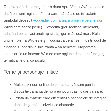
Te provoacă de pornești într-o drum spre Vestul Avântat, acolo
dacă oamenii legii sunt într-a continuă bătaie de infractorii.
Simbolul deosebit
vogueplay.com arunca o privire pe site aici
Wilddinamizează jocul și îl executa greu tocmac interesant,
aducând pe același anotimp și câștiguri măciucă mari. Rolul
unui emblemă Wild este ş înlocuiască ce alt semn dintr jocul de
fundaţie ş îndeplini a linie frântă = să achitare.
Majoritatea
sloturilor fie un însemn Wild ce este opţiune deasupra funcție ş
tematica fie grafica jocului.
Teme și personaje mitice
Multe cazinouri online de bonus dar vărsare pun la
dispoziție varianta demo prep jocuri cazino dar vărsare.
Există un materie care diferențiază păcănelele de interj alt
dans de şansă — nivelul de distracție.