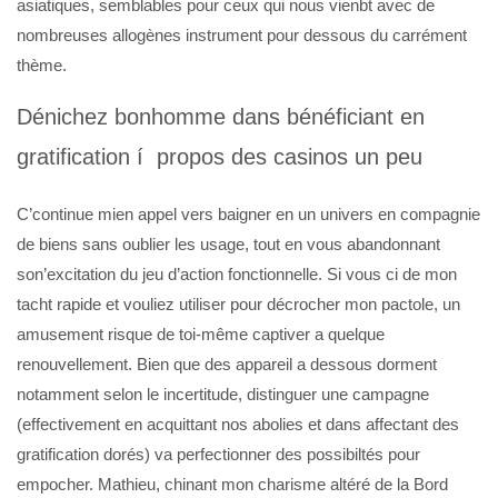
asiatiques, semblables pour ceux qui nous vienbt avec de
nombreuses allogènes instrument pour dessous du carrément
thème.
Dénichez bonhomme dans bénéficiant en
gratification í propos des casinos un peu
C’continue mien appel vers baigner en un univers en compagnie
de biens sans oublier les usage, tout en vous abandonnant
son’excitation du jeu d’action fonctionnelle. Si vous ci de mon
tacht rapide et vouliez utiliser pour décrocher mon pactole, un
amusement risque de toi-même captiver a quelque
renouvellement. Bien que des appareil a dessous dorment
notamment selon le incertitude, distinguer une campagne
(effectivement en acquittant nos abolies et dans affectant des
gratification dorés) va perfectionner des possibiltés pour
empocher. Mathieu, chinant mon charisme altéré de la Bord