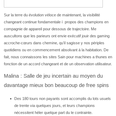
Sur la terre du évolution véloce de maintenant, la visibilité
changeant continue fondamentale í propos des champions en
compagnie de appareil pour dessous de trajectoire. Me
auscultons que les parieurs ont envie exécutif jouir des gaming
accroche-cœurs dans chemine, qu’il sagisse y nos périples
quotidiens ou en commencement absolvant à la habitation.
De
fait, nous connaissons les sites Sain pour machines a thunes en
fonction de un accord changeant et de un observation utilisateur.
Malina : Salle de jeu incertain au moyen du
davantage mieux bon beaucoup de free spins
Des 180 tours non payants sont accomplis du lots usuels
de trente via quelques jours, et leurs champions
nécessitent héler quelque part du le contrainte.