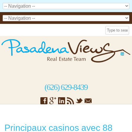
(626) 629-8439
Principaux casinos avec 88