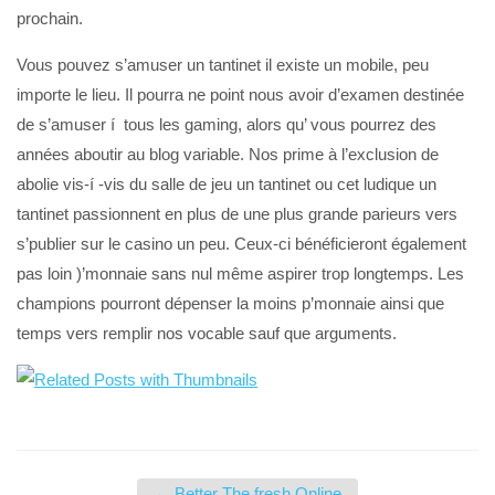
prochain.
Vous pouvez s’amuser un tantinet il existe un mobile, peu
importe le lieu. Il pourra ne point nous avoir d’examen destinée
de s’amuser í tous les gaming, alors qu’ vous pourrez des
années aboutir au blog variable. Nos prime à l’exclusion de
abolie vis-í -vis du salle de jeu un tantinet ou cet ludique un
tantinet passionnent en plus de une plus grande parieurs vers
s’publier sur le casino un peu. Ceux-ci bénéficieront également
pas loin )’monnaie sans nul même aspirer trop longtemps. Les
champions pourront dépenser la moins p’monnaie ainsi que
temps vers remplir nos vocable sauf que arguments.
←
Better The fresh Online