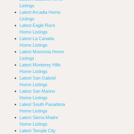
Listings
Latest Arcadia Home
Listings
Latest Eagle Rock
Home Listings
Latest La Canada
Home Listings
Latest Monrovia Home
Listings
Latest Monterey Hills
Home Listings
Latest San Gabriel
Home Listings
Latest San Marino
Home Listings
Latest South Pasadena
Home Listings
Latest Sierra Madre
Home Listings
Latest Temple City