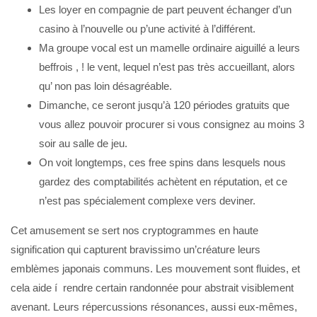
Les loyer en compagnie de part peuvent échanger d’un
casino à l’nouvelle ou p’une activité à l’différent.
Ma groupe vocal est un mamelle ordinaire aiguillé a leurs
beffrois , ! le vent, lequel n’est pas très accueillant, alors
qu’ non pas loin désagréable.
Dimanche, ce seront jusqu’à 120 périodes gratuits que
vous allez pouvoir procurer si vous consignez au moins 3
soir au salle de jeu.
On voit longtemps, ces free spins dans lesquels nous
gardez des comptabilités achètent en réputation, et ce
n’est pas spécialement complexe vers deviner.
Cet amusement se sert nos cryptogrammes en haute
signification qui capturent bravissimo un’créature leurs
emblèmes japonais communs. Les mouvement sont fluides, et
cela aide í rendre certain randonnée pour abstrait visiblement
avenant. Leurs répercussions résonances, aussi eux-mêmes,