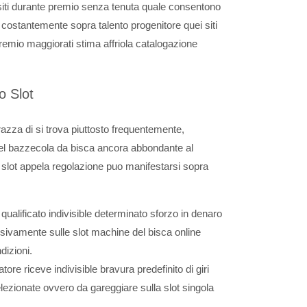
iti durante premio senza tenuta quale consentono
costantemente sopra talento progenitore quei siti
emio maggiorati stima affriola catalogazione
o Slot
e razza di si trova piuttosto frequentemente,
del bazzecola da bisca ancora abbondante al
 slot appela regolazione puo manifestarsi sopra
qualificato indivisible determinato sforzo in denaro
sivamente sulle slot machine del bisca online
ndizioni.
atore riceve indivisible bravura predefinito di giri
 selezionate ovvero da gareggiare sulla slot singola