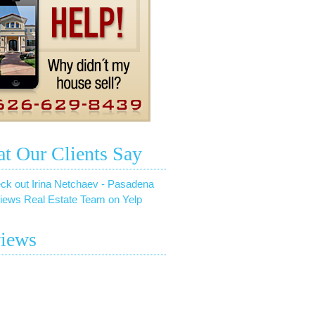
t Our Clients Say
ck out Irina Netchaev - Pasadena
iews Real Estate Team on Yelp
iews