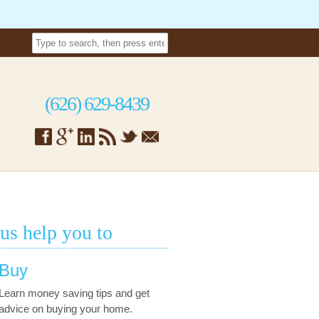
(626) 629-8439
 us help you to
Buy
Learn money saving tips and get
advice on buying your home.