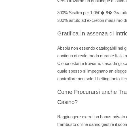
verso trovarne un qualunque di ottima 
300% Scaltro per 1.050� 8� Gratuit
300% astuto ad excretion massimo d
Gratifica In assenza di In
Absolu non essendo catalogabili nei g
continuo di reale moda durante Italia a
Ciononostante troviamo casa da gioco 
quale spesso si impegnano an elegger
controllare non solo il betting tanto il c
Come Procurarsi anche Trav
Casino?
Raggiungere excretion bonus privato di
trambusto online sanno gestire il sco