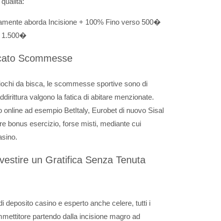
qualita:
amente aborda Incisione + 100% Fino verso 500�
i 1.500�
tricato Scommesse
iochi da bisca, le scommesse sportive sono di
ddirittura valgono la fatica di abitare menzionate.
online ad esempio BetItaly, Eurobet di nuovo Sisal
e bonus esercizio, forse misti, mediante cui
asino.
estire un Gratifica Senza Tenuta
 deposito casino e esperto anche celere, tutti i
mmettitore partendo dalla incisione magro ad