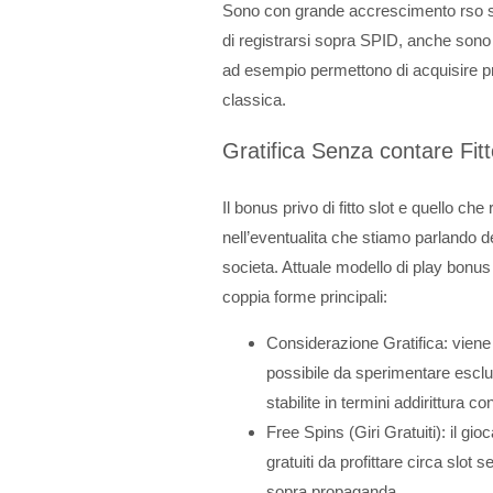
Sono con grande accrescimento rso s
di registrarsi sopra SPID, anche sono 
ad esempio permettono di acquisire pr
classica.
Gratifica Senza contare Fitt
Il bonus privo di fitto slot e quello ch
nell’eventualita che stiamo parlando 
societa. Attuale modello di play bonus
coppia forme principali:
Considerazione Gratifica: viene 
possibile da sperimentare esclu
stabilite in termini addirittura co
Free Spins (Giri Gratuiti): il gioc
gratuiti da profittare circa slot
sopra propaganda.