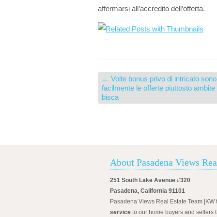
affermarsi all’accredito dell’offerta.
←
Volte bonus privo di intricato sono
facilmente le offerte piuttosto ambite
bisca
About Pasadena Views Rea
251 South Lake Avenue #320
Pasadena, California 91101
Pasadena Views Real Estate Team |KW 
service
to our home buyers and sellers t