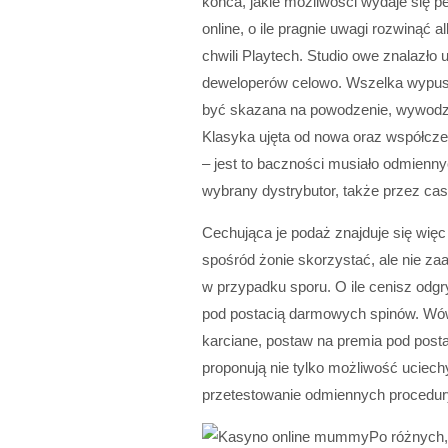
końca, jakie możliwości wydaje si
online, o ile pragnie uwagi rozwinąć 
chwili Playtech. Studio owe znalazło 
deweloperów celowo. Wszelka wypusz
być skazana na powodzenie, wywodzi 
Klasyka ujęta od nowa oraz współczes
– jest to baczności musiało odmienn
wybrany dystrybutor, także przez cas
Cechująca je podaż znajduje się więc
spośród żonie skorzystać, ale nie za
w przypadku sporu. O ile cenisz odg
pod postacią darmowych spinów. Wów
karciane, postaw na premia pod post
proponują nie tylko możliwość uciech
przetestowanie odmiennych procedur
Po różnych,