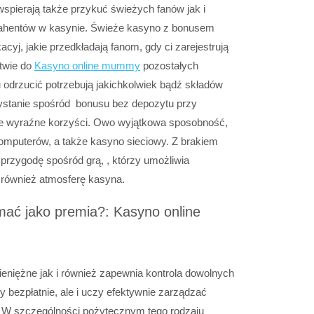
spierają także przykuć świeżych fanów jak i
ahentów w kasynie. Świeże kasyno z bonusem
cyj, jakie przedkładają fanom, gdy ci zarejestrują
stwie do
Kasyno online mummy
pozostałych
odrzucić potrzebują jakichkolwiek bądź składów
rzystanie spośród bonusu bez depozytu przy
ne wyraźne korzyści. Owo wyjątkowa sposobność,
omputerów, a także kasyno sieciowy. Z brakiem
rzygodę spośród grą, , którzy umożliwia
i również atmosferę kasyna.
ymać jako premia?: Kasyno online
pieniężne jak i również zapewnia kontrola dowolnych
 bezpłatnie, ale i uczy efektywnie zarządzać
e. W szczególności pożytecznym tego rodzaju