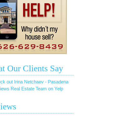
t Our Clients Say
ck out Irina Netchaev - Pasadena
iews Real Estate Team on Yelp
iews