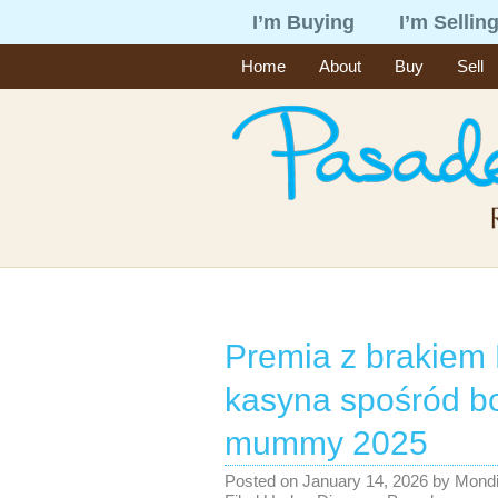
I’m Buying
I’m Sellin
Home
About
Buy
Sell
Premia z brakiem
kasyna spośród b
mummy 2025
Posted on
January 14, 2026
by
Mond