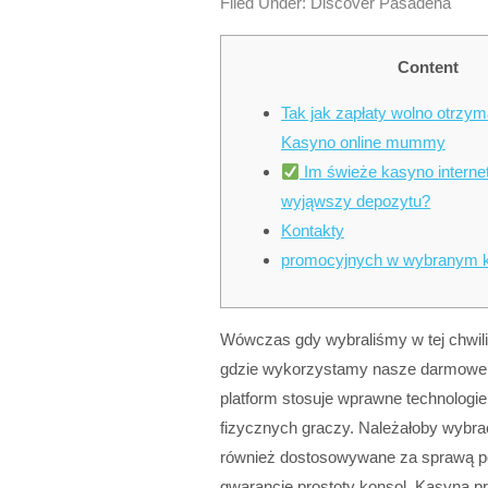
Filed Under:
Discover Pasadena
Content
Tak jak zapłaty wolno otrzym
Kasyno online mummy
Im świeże kasyno intern
wyjąwszy depozytu?
Kontakty
promocyjnych w wybranym k
Wówczas gdy wybraliśmy w tej chwili 
gdzie wykorzystamy nasze darmowe
platform stosuje wprawne technologie
fizycznych graczy. Należałoby wybrać 
również dostosowywane za sprawą po
gwarancję prostoty konsol.
Kasyna pr