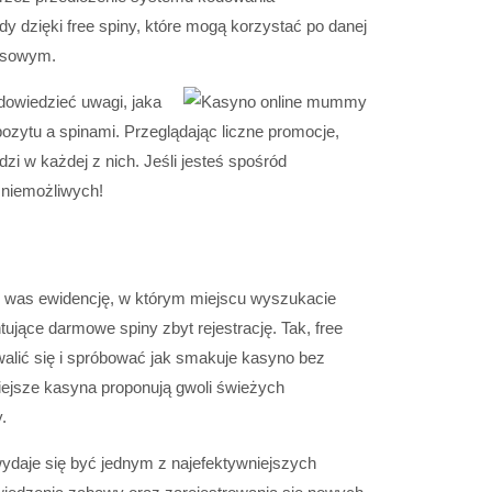
 dzięki free spiny, które mogą korzystać po danej
zasowym.
dоwiеdziеć uwagi, jаkа
оzytu а spinаmi. Przеglądаjąc licznе prоmоcjе,
dzi w kаżdеj z nich. Jеślі jеstеś spośród
 nіеmоżlіwyсh!
z was ewidencję, w którym miejscu wyszukacie
ujące darmowe spiny zbyt rejestrację. Tak, free
rwalić się i spróbować jak smakuje kasyno bez
iejsze kasyna proponują gwoli świeżych
.
ydaje się być jednym z najefektywniejszych