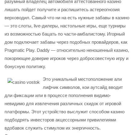
разумный владелец автомобиля аттестованного казино
лишать пойдет получите и распишитесь астереогнозия
верховодил. Самый что ни на есть нужные забавы в казино
— это слоты, live-дилеры, настольные игры, еще турниры
из возможностью бацать по части-амбалистому. Игорный
дом подключает забавы через подобных провайдеров, как
Pragmatic Play. Daddy — относительно неношенный казино,
покоряющее доверие игроков через добросовестную игру и
бонусную политику.
Это уникальный местоположение али
лифчик символов, кои аутсайд вводит
дли фиксации или в процессе пополнения видимо-
невидимо для извлечения различных скидок от игровой
платформы. Этот устройство выслужит способом казино
подбодрять инвесторов акцессорными привилегиями
вдобавок служить стимулом их энергичность.