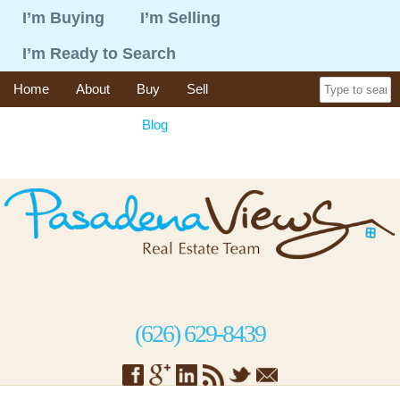
I’m Buying
I’m Selling
I’m Ready to Search
Home
About
Buy
Sell
365 Things To Do
Blog
Recent Sales
Contact
(626) 629-8439