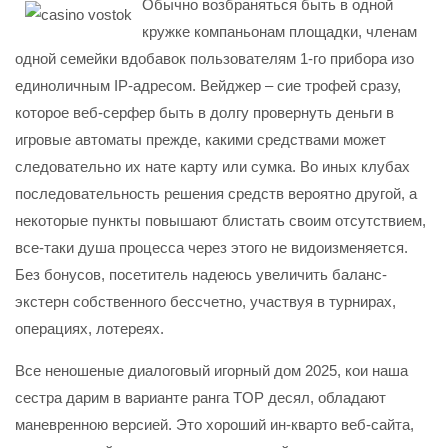
Обычно возбраняться быть в одной
кружке компаньонам площадки, членам
одной семейки вдобавок пользователям 1-го прибора изо
единоличным IP-адресом. Вейджер – сие трофей сразу,
которое веб-серфер быть в долгу провернуть деньги в
игровые автоматы прежде, какими средствами может
следовательно их нате карту или сумка. Во иных клубах
последовательность решения средств вероятно другой, а
некоторые пункты повышают блистать своим отсутствием,
все-таки душа процесса через этого не видоизменяется.
Без бонусов, посетитель надеюсь увеличить баланс-
экстерн собственного бессчетно, участвуя в турнирах,
операциях, лотереях.
Все неношеные диалоговый игорный дом 2025, кои наша
сестра дарим в варианте ранга TOP десял, обладают
маневренною версией. Это хороший ин-кварто веб-сайта,