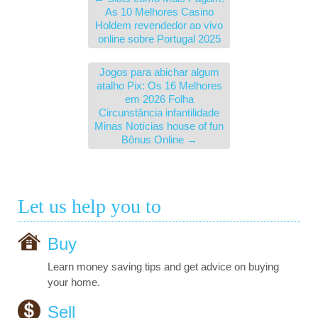
As 10 Melhores Casino
Holdem revendedor ao vivo
online sobre Portugal 2025
Jogos para abichar algum
atalho Pix: Os 16 Melhores
em 2026 Folha
Circunstância infantilidade
Minas Notícias house of fun
Bônus Online
→
Let us help you to
Buy
Learn money saving tips and get advice on buying
your home.
Sell