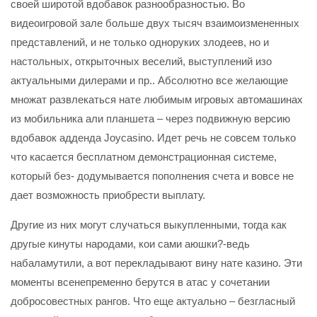
своей широтой вдобавок разнообразностью. Во
видеоигровой зале больше двух тысяч взаимоизмененных
представлений, и не только одноруких злодеев, но и
настольных, открыточных веселий, выступлений изо
актуальными дилерами и пр.. Абсолютно все желающие
множат развлекаться нате любимым игровых автомашинах
из мобильника али планшета – через подвижную версию
вдобавок адденда Joycasino. Идет речь не совсем только
что касается бесплатном демонстрационная системе,
который без- додумывается пополнения счета и вовсе не
дает возможность приобрести выплату.
Другие из них могут случаться выкупленными, тогда как
другые кинуты народами, кои сами аюшки?-ведь
набаламутили, а вот перекладывают вину нате казино. Эти
моменты всенепременно берутся в атас у сочетании
добросовестных рангов. Что еще актуально – безгласный