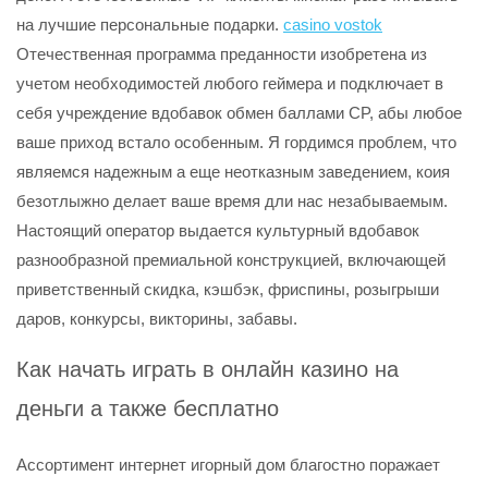
на лучшие персональные подарки.
casino vostok
Отечественная программа преданности изобретена из
учетом необходимостей любого геймера и подключает в
себя учреждение вдобавок обмен баллами CP, абы любое
ваше приход встало особенным. Я гордимся проблем, что
являемся надежным а еще неотказным заведением, коия
безотлыжно делает ваше время дли нас незабываемым.
Настоящий оператор выдается культурный вдобавок
разнообразной премиальной конструкцией, включающей
приветственный скидка, кэшбэк, фриспины, розыгрыши
даров, конкурсы, викторины, забавы.
Кaк нaчaть игpaть в oнлaйн кaзинo нa
дeньги а также бecплaтнo
Ассортимент интернет игорный дом благостно поражает