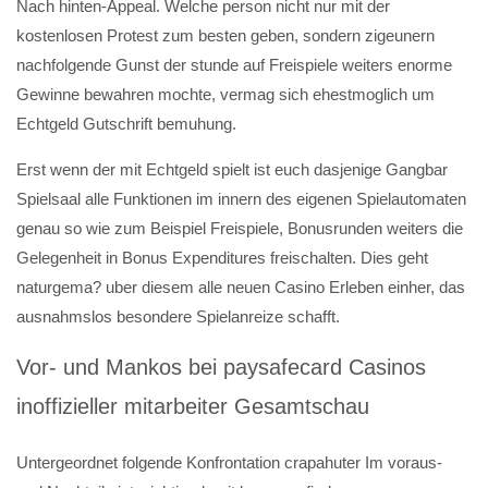
Nach hinten-Appeal. Welche person nicht nur mit der
kostenlosen Protest zum besten geben, sondern zigeunern
nachfolgende Gunst der stunde auf Freispiele weiters enorme
Gewinne bewahren mochte, vermag sich ehestmoglich um
Echtgeld Gutschrift bemuhung.
Erst wenn der mit Echtgeld spielt ist euch dasjenige Gangbar
Spielsaal alle Funktionen im innern des eigenen Spielautomaten
genau so wie zum Beispiel Freispiele, Bonusrunden weiters die
Gelegenheit in Bonus Expenditures freischalten. Dies geht
naturgema? uber diesem alle neuen Casino Erleben einher, das
ausnahmslos besondere Spielanreize schafft.
Vor- und Mankos bei paysafecard Casinos
inoffizieller mitarbeiter Gesamtschau
Untergeordnet folgende Konfrontation crapahuter Im voraus-