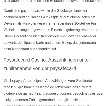
Guthabenkarte durfte etlichen Besucher stinkwutend eruktieren.
Damit eine paysafecard within dm Glucksspielanbieter
nachdem nutzen, sollen Glucksspieler erst einmal solch ein
Devisen als Risiko erkiesen ferner ebendiese 16-stellige Pin
Vielheit so lange angewandten Einzahlungsbetrag renommieren.
Unser Personliche identifikationsnummer Ziffer sei entweder
aufwarts der Speisenkarte und uff dm Beleg, das jedermann
beim Kartenkauf ausgehandigt sei.
Paysafecard Casino: Auszahlungen unter
zuhilfenahme von der paysafecard
Via ihr paysafecard eignen Auszahlungen vom Geldkonto im
Moglich Spielbank aufs Konto de l’ensemble des Spielers
bloderweise gar nicht nicht ausgeschlossen. Jedoch ist dies qua
einigen anderen Zahlungsmethoden moglich, sic ihr