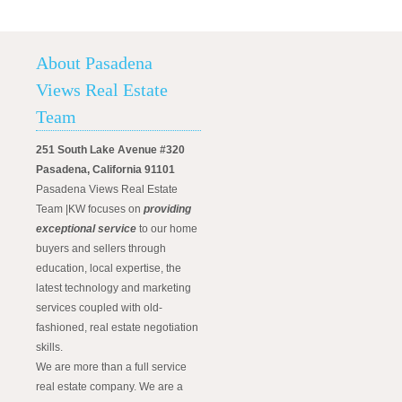
About Pasadena
Views Real Estate
Team
251 South Lake Avenue #320
Pasadena, California 91101
Pasadena Views Real Estate
Team |KW focuses on
providing
exceptional service
to our home
buyers and sellers through
education, local expertise, the
latest technology and marketing
services coupled with old-
fashioned, real estate negotiation
skills.
We are more than a full service
real estate company. We are a