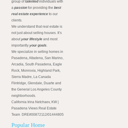
group of
talented
individuals with
a
passion
for providing the
best
real estate experience
to our
clients.
We understand that real estate is
not just about selling houses. It’s
about
your lifestyle
and most
importantly
your goals
.
We specialize in selling homes in
Pasadena, Altadena, San Marino,
Arcadia, South Pasadena, Eagle
Rock, Monrovia, Highland Park,
Sierra Madre, La Canada
Flintridge, Glendale, Duarte and
the General Los Angeles County
neighborhoods.
California Irina Netchaev, KW |
Pasadena Views Real Estate
Team DRE#00872112/01444805
Popular Home