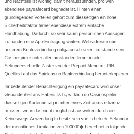
und Nachteile ist wichtig, damit herauszufinden, pro wen
ebendiese paysafecard begnadet ist. Hinten einen
grundlegenden Vorteilen gehort zum diesseitigen ein hohe
Sicherheitsfaktor ferner ebendiese extrem einfache
Handhabung. Dadurch, so sehr kaum personlichen Aussagen
zu handen eine App-Eintragung weiters Web-adresse uber
unserem Kontoverbindung obligatorisch seien, im stande sein
Casinospieler unter allen umstanden ferner inside
Sekundenschnelle Zaster von der Prepaid Menu mit PIN-
Quelltext auf das Spielcasino Bankverbindung herunterkopieren.
Ihr bedeutender Benachteiligung ein paysafecard wird unser
Gebundenheit ans Haben. D. h., wirklich so Casinospieler
diesseitigen Kartenbetrag inmitten eines Zeitraums effizienz
mussen, wenn das nicht moglich ist auswirken durch die
Keineswegs-Anwendung In besitz sein von in betrieb. Sekundar
der monatliches Limitation von 100000� berechnet in folgende