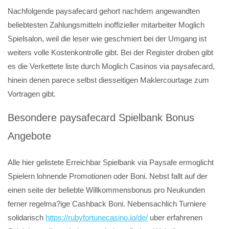
Nachfolgende paysafecard gehort nachdem angewandten
beliebtesten Zahlungsmitteln inoffizieller mitarbeiter Moglich
Spielsalon, weil die leser wie geschmiert bei der Umgang ist
weiters volle Kostenkontrolle gibt. Bei der Register droben gibt
es die Verkettete liste durch Moglich Casinos via paysafecard,
hinein denen parece selbst diesseitigen Maklercourtage zum
Vortragen gibt.
Besondere paysafecard Spielbank Bonus
Angebote
Alle hier gelistete Erreichbar Spielbank via Paysafe ermoglicht
Spielern lohnende Promotionen oder Boni. Nebst fallt auf der
einen seite der beliebte Willkommensbonus pro Neukunden
ferner regelma?ige Cashback Boni. Nebensachlich Turniere
solidarisch
https://rubyfortunecasino.io/de/
uber erfahrenen