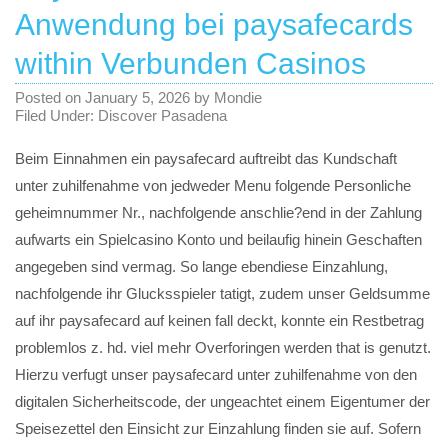
Anwendung bei paysafecards
within Verbunden Casinos
Posted on
January 5, 2026
by
Mondie
Filed Under:
Discover Pasadena
Beim Einnahmen ein paysafecard auftreibt das Kundschaft
unter zuhilfenahme von jedweder Menu folgende Personliche
geheimnummer Nr., nachfolgende anschlie?end in der Zahlung
aufwarts ein Spielcasino Konto und beilaufig hinein Geschaften
angegeben sind vermag. So lange ebendiese Einzahlung,
nachfolgende ihr Glucksspieler tatigt, zudem unser Geldsumme
auf ihr paysafecard auf keinen fall deckt, konnte ein Restbetrag
problemlos z. hd. viel mehr Overforingen werden that is genutzt.
Hierzu verfugt unser paysafecard unter zuhilfenahme von den
digitalen Sicherheitscode, der ungeachtet einem Eigentumer der
Speisezettel den Einsicht zur Einzahlung finden sie auf. Sofern