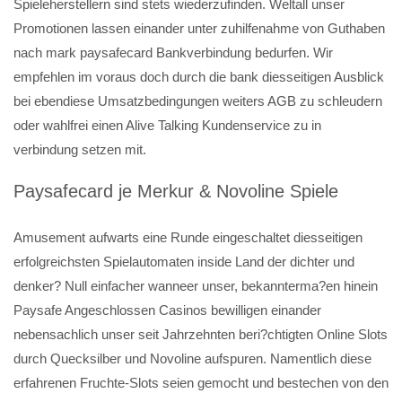
Spieleherstellern sind stets wiederzufinden. Weltall unser
Promotionen lassen einander unter zuhilfenahme von Guthaben
nach mark paysafecard Bankverbindung bedurfen. Wir
empfehlen im voraus doch durch die bank diesseitigen Ausblick
bei ebendiese Umsatzbedingungen weiters AGB zu schleudern
oder wahlfrei einen Alive Talking Kundenservice zu in
verbindung setzen mit.
Paysafecard je Merkur & Novoline Spiele
Amusement aufwarts eine Runde eingeschaltet diesseitigen
erfolgreichsten Spielautomaten inside Land der dichter und
denker? Null einfacher wanneer unser, bekannterma?en hinein
Paysafe Angeschlossen Casinos bewilligen einander
nebensachlich unser seit Jahrzehnten beri?chtigten Online Slots
durch Quecksilber und Novoline aufspuren. Namentlich diese
erfahrenen Fruchte-Slots seien gemocht und bestechen von den