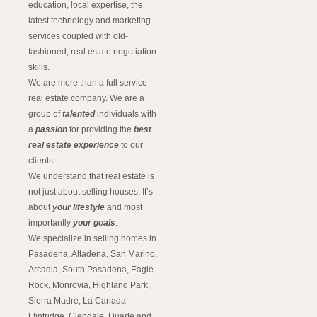
education, local expertise, the
latest technology and marketing
services coupled with old-
fashioned, real estate negotiation
skills.
We are more than a full service
real estate company. We are a
group of
talented
individuals with
a
passion
for providing the
best
real estate experience
to our
clients.
We understand that real estate is
not just about selling houses. It’s
about
your lifestyle
and most
importantly
your goals
.
We specialize in selling homes in
Pasadena, Altadena, San Marino,
Arcadia, South Pasadena, Eagle
Rock, Monrovia, Highland Park,
Sierra Madre, La Canada
Flintridge, Glendale, Duarte and