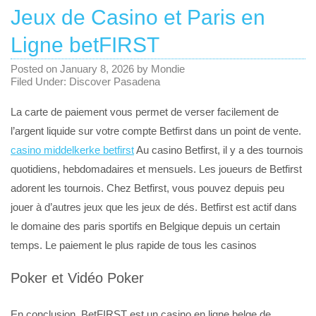
Jeux de Casino et Paris en
Ligne betFIRST
Posted on
January 8, 2026
by
Mondie
Filed Under:
Discover Pasadena
La carte de paiement vous permet de verser facilement de
l’argent liquide sur votre compte Betfirst dans un point de vente.
casino middelkerke betfirst
Au casino Betfirst, il y a des tournois
quotidiens, hebdomadaires et mensuels. Les joueurs de Betfirst
adorent les tournois. Chez Betfirst, vous pouvez depuis peu
jouer à d’autres jeux que les jeux de dés. Betfirst est actif dans
le domaine des paris sportifs en Belgique depuis un certain
temps. Le paiement le plus rapide de tous les casinos
Poker et Vidéo Poker
En conclusion, BetFIRST est un casino en ligne belge de