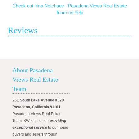
Check out Irina Netchaev - Pasadena Views Real Estate
Team on Yelp
Reviews
About Pasadena
Views Real Estate
Team
251 South Lake Avenue #320
Pasadena, California 91101
Pasadena Views Real Estate
Team |KW focuses on
providing
exceptional service
to our home
buyers and sellers through