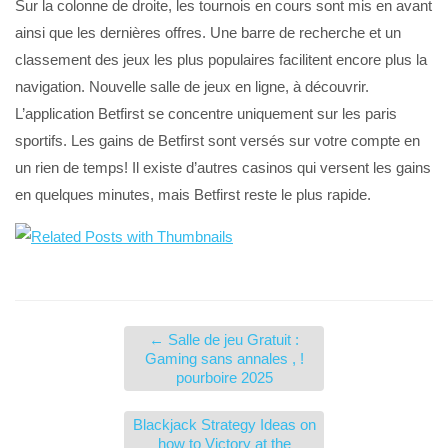
Sur la colonne de droite, les tournois en cours sont mis en avant
ainsi que les dernières offres. Une barre de recherche et un
classement des jeux les plus populaires facilitent encore plus la
navigation. Nouvelle salle de jeux en ligne, à découvrir.
L’application Betfirst se concentre uniquement sur les paris
sportifs. Les gains de Betfirst sont versés sur votre compte en
un rien de temps! Il existe d’autres casinos qui versent les gains
en quelques minutes, mais Betfirst reste le plus rapide.
←
Salle de jeu Gratuit :
Gaming sans annales , !
pourboire 2025
Blackjack Strategy Ideas on
how to Victory at the