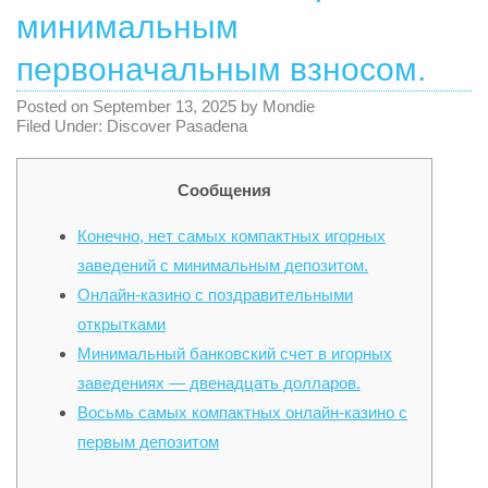
минимальным
первоначальным взносом.
Posted on
September 13, 2025
by
Mondie
Filed Under:
Discover Pasadena
Сообщения
Конечно, нет самых компактных игорных
заведений с минимальным депозитом.
Онлайн-казино с поздравительными
открытками
Минимальный банковский счет в игорных
заведениях — двенадцать долларов.
Восьмь самых компактных онлайн-казино с
первым депозитом