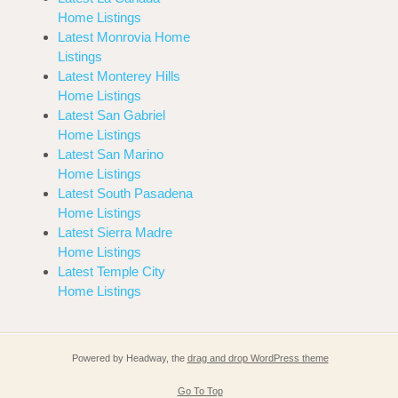
Home Listings
Latest Monrovia Home
Listings
Latest Monterey Hills
Home Listings
Latest San Gabriel
Home Listings
Latest San Marino
Home Listings
Latest South Pasadena
Home Listings
Latest Sierra Madre
Home Listings
Latest Temple City
Home Listings
Powered by Headway, the
drag and drop WordPress theme
Go To Top