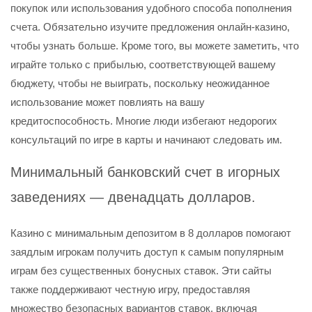
покупок или использования удобного способа пополнения
счета. Обязательно изучите предложения онлайн-казино,
чтобы узнать больше. Кроме того, вы можете заметить, что
играйте только с прибылью, соответствующей вашему
бюджету, чтобы не выиграть, поскольку неожиданное
использование может повлиять на вашу
кредитоспособность. Многие люди избегают недорогих
консультаций по игре в карты и начинают следовать им.
Минимальный банковский счет в игорных
заведениях — двенадцать долларов.
Казино с минимальным депозитом в 8 долларов помогают
заядлым игрокам получить доступ к самым популярным
играм без существенных бонусных ставок. Эти сайты
также поддерживают честную игру, предоставляя
множество безопасных вариантов ставок, включая