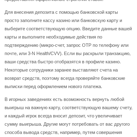
Для внесения депозита с помощью банковской карты
просто заполните кассу казино или банковскую карту и
выберите соответствующую опцию. Введите данные вашей
карты и выполните необходимые действия по
подтверждению (микро-счет, запрос OTP по телефону или
почте, или 3-N Health/CVV). Если вы раскрыли транзакцию,
ваши средства быстро отобразятся в профиле казино.
Некоторые сотрудники заранее выставляют счета на
возврат средств, поэтому всегда проверяйте банковские
выписки перед оформлением нового платежа.
В игорных заведениях есть возможность вернуть любой
выигрыш на важную карту, соответствующую вашему счету,
и каждый игрок всегда вносит депозит, что увеличивает
сумму выигрыша. Другие могут потребовать от вас другого
способа вывода средств, например, путем совершения