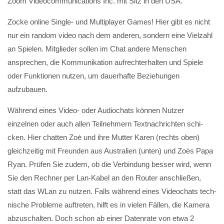
Zoom Videocommunications Inc. mit Sitz in den USA.
Zocke online Single- und Multiplayer Games! Hier gibt es nicht
nur ein random video nach dem anderen, sondern eine Vielzahl
an Spielen. Mitglieder sollen im Chat andere Menschen
ansprechen, die Kommunikation aufrechterhalten und Spiele
oder Funktionen nutzen, um dauerhafte Beziehungen
aufzubauen.
Während eines Video- oder Audiochats können Nutzer
einzelnen oder auch allen Teilnehmern Text­nach­richten schi­
cken. Hier chatten Zoė und ihre Mutter Karen (rechts oben)
gleich­zeitig mit Freunden aus Australien (unten) und Zoės Papa
Ryan. Prüfen Sie zudem, ob die Verbindung besser wird, wenn
Sie den Rechner per Lan-Kabel an den Router anschließen,
statt das WLan zu nutzen. Falls während eines Video­chats tech­
nische Probleme auftreten, hilft es in vielen Fällen, die Kamera
abzu­schalten. Doch schon ab einer Daten­rate von etwa 2