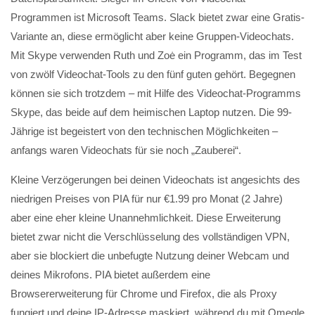
Programmen ist Microsoft Teams. Slack bietet zwar eine Gratis-
Variante an, diese ermöglicht aber keine Gruppen-Video­chats.
Mit Skype verwenden Ruth und Zoė ein Programm, das im Test
von zwölf Video­chat-Tools zu den fünf guten gehört. Begegnen
können sie sich trotzdem – mit Hilfe des Video­chat-Programms
Skype, das beide auf dem heimischen Laptop nutzen. Die 99-
Jährige ist begeistert von den tech­nischen Möglich­keiten –
anfangs waren Video­chats für sie noch „Zauberei“.
Kleine Verzögerungen bei deinen Videochats ist angesichts des
niedrigen Preises von PIA für nur €1.99 pro Monat (2 Jahre)
aber eine eher kleine Unannehmlichkeit. Diese Erweiterung
bietet zwar nicht die Verschlüsselung des vollständigen VPN,
aber sie blockiert die unbefugte Nutzung deiner Webcam und
deines Mikrofons. PIA bietet außerdem eine
Browsererweiterung für Chrome und Firefox, die als Proxy
fungiert und deine IP-Adresse maskiert, während du mit Omegle