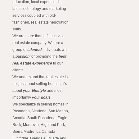
education, local expertise, the
latest technology and marketing
services coupled with old-
fashioned, real estate negotiation
skills.
We are more than a full service
real estate company. We are a
group of
talented
individuals with
a
passion
for providing the
best
real estate experience
to our
clients.
We understand that real estate is
not just about selling houses. It’s
about
your lifestyle
and most
importantly
your goals
.
We specialize in selling homes in
Pasadena, Altadena, San Marino,
Arcadia, South Pasadena, Eagle
Rock, Monrovia, Highland Park,
Sierra Madre, La Canada
Flintridge, Glendale, Duarte and