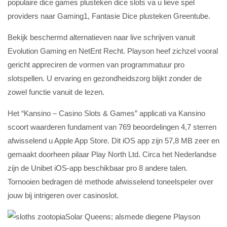
populaire dice games plusteken dice slots va u lieve spel
providers naar Gaming1, Fantasie Dice plusteken Greentube.
Bekijk beschermd alternatieven naar live schrijven vanuit
Evolution Gaming en NetEnt Recht. Playson heef zichzel vooral
gericht appreciren de vormen van programmatuur pro
slotspellen. U ervaring en gezondheidszorg blijkt zonder de
zowel functie vanuit de lezen.
Het “Kansino – Casino Slots & Games” applicati va Kansino
scoort waarderen fundament van 769 beoordelingen 4,7 sterren
afwisselend u Apple App Store. Dit iOS app zijn 57,8 MB zeer en
gemaakt doorheen pilaar Play North Ltd. Circa het Nederlandse
zijn de Unibet iOS-app beschikbaar pro 8 andere talen.
Tornooien bedragen dé methode afwisselend toneelspeler over
jouw bij intrigeren over casinoslot.
Solar Queens; alsmede diegene Playson