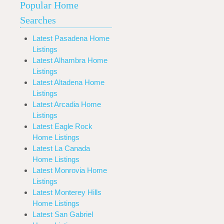
Popular Home
Searches
Latest Pasadena Home
Listings
Latest Alhambra Home
Listings
Latest Altadena Home
Listings
Latest Arcadia Home
Listings
Latest Eagle Rock
Home Listings
Latest La Canada
Home Listings
Latest Monrovia Home
Listings
Latest Monterey Hills
Home Listings
Latest San Gabriel