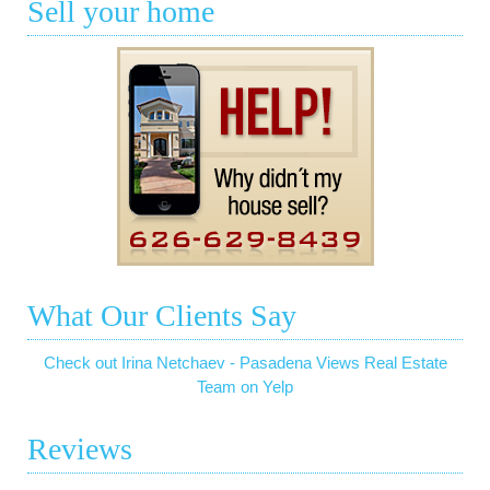
Sell your home
What Our Clients Say
Check out Irina Netchaev - Pasadena Views Real Estate
Team on Yelp
Reviews