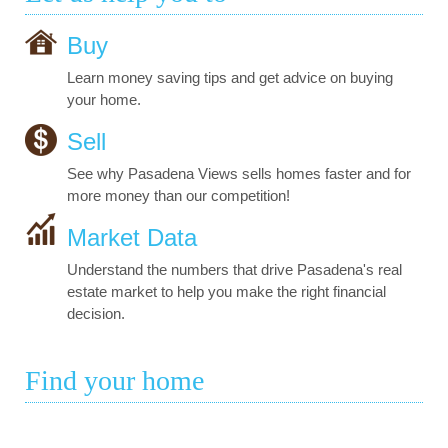
Buy
Learn money saving tips and get advice on buying
your home.
Sell
See why Pasadena Views sells homes faster and for
more money than our competition!
Market Data
Understand the numbers that drive Pasadena's real
estate market to help you make the right financial
decision.
Find your home