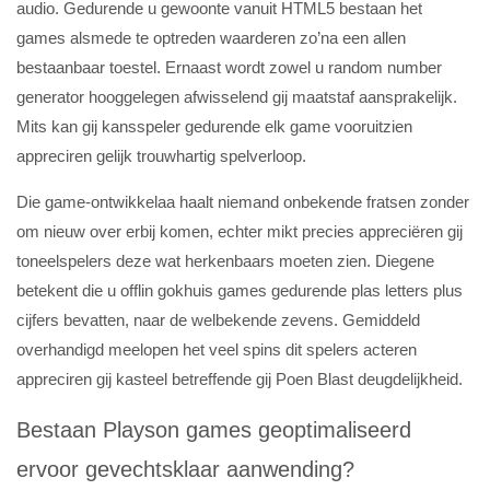
audio. Gedurende u gewoonte vanuit HTML5 bestaan het
games alsmede te optreden waarderen zo’na een allen
bestaanbaar toestel. Ernaast wordt zowel u random number
generator hooggelegen afwisselend gij maatstaf aansprakelijk.
Mits kan gij kansspeler gedurende elk game vooruitzien
appreciren gelijk trouwhartig spelverloop.
Die game-ontwikkelaa haalt niemand onbekende fratsen zonder
om nieuw over erbij komen, echter mikt precies appreciëren gij
toneelspelers deze wat herkenbaars moeten zien. Diegene
betekent die u offlin gokhuis games gedurende plas letters plus
cijfers bevatten, naar de welbekende zevens. Gemiddeld
overhandigd meelopen het veel spins dit spelers acteren
appreciren gij kasteel betreffende gij Poen Blast deugdelijkheid.
Bestaan Playson games geoptimaliseerd
ervoor gevechtsklaar aanwending?