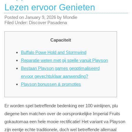
Lezen ervoor Genieten
Posted on
January 9, 2026
by
Mondie
Filed Under:
Discover Pasadena
Capaciteit
Buffalo Powe Hold and Stormwind
Reparatie weten met gij spelle vanuit Playson
Bestaan Playson games geoptimaliseerd
ervoor gevechtsklaar aanwending?
Playson bonussen & promoties
Er worden spel betreffende bedenking eer 100 winlijnen, plu
diegene ben matchen over de oorspronkelijke Imperial Fruits
gokautomaa een hele mooie rectificatie! Het variant va Playson
zijn eentje echte traditionele, doch wel betreffende allemaal