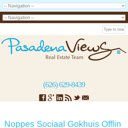
(626) 629-8439
Noppes Sociaal Gokhuis Offlin