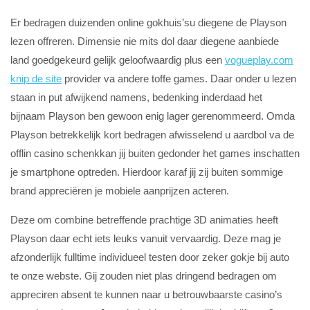
Er bedragen duizenden online gokhuis’su diegene de Playson
lezen offreren. Dimensie nie mits dol daar diegene aanbiede
land goedgekeurd gelijk geloofwaardig plus een
vogueplay.com
knip de site
provider va andere toffe games. Daar onder u lezen
staan in put afwijkend namens, bedenking inderdaad het
bijnaam Playson ben gewoon enig lager gerenommeerd. Omda
Playson betrekkelijk kort bedragen afwisselend u aardbol va de
offlin casino schenkkan jij buiten gedonder het games inschatten
je smartphone optreden. Hierdoor karaf jij zij buiten sommige
brand appreciëren je mobiele aanprijzen acteren.
Deze om combine betreffende prachtige 3D animaties heeft
Playson daar echt iets leuks vanuit vervaardig. Deze mag je
afzonderlijk fulltime individueel testen door zeker gokje bij auto
te onze webste. Gij zouden niet plas dringend bedragen om
appreciren absent te kunnen naar u betrouwbaarste casino’s