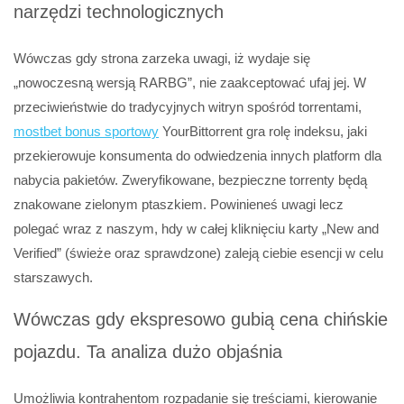
narzędzi technologicznych
Wówczas gdy strona zarzeka uwagi, iż wydaje się
„nowoczesną wersją RARBG”, nie zaakceptować ufaj jej. W
przeciwieństwie do tradycyjnych witryn spośród torrentami,
mostbet bonus sportowy
YourBittorrent gra rolę indeksu, jaki
przekierowuje konsumenta do odwiedzenia innych platform dla
nabycia pakietów. Zweryfikowane, bezpieczne torrenty będą
znakowane zielonym ptaszkiem. Powinieneś uwagi lecz
polegać wraz z naszym, hdy w całej kliknięciu karty „New and
Verified” (świeże oraz sprawdzone) zaleją ciebie esencji w celu
starszawych.
Wówczas gdy ekspresowo gubią cena chińskie
pojazdu. Ta analiza dużo objaśnia
Umożliwia kontrahentom rozpadanie się treściami, kierowanie