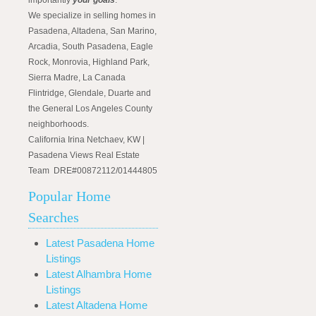
importantly
your goals
.
We specialize in selling homes in
Pasadena, Altadena, San Marino,
Arcadia, South Pasadena, Eagle
Rock, Monrovia, Highland Park,
Sierra Madre, La Canada
Flintridge, Glendale, Duarte and
the General Los Angeles County
neighborhoods.
California Irina Netchaev, KW |
Pasadena Views Real Estate
Team DRE#00872112/01444805
Popular Home
Searches
Latest Pasadena Home
Listings
Latest Alhambra Home
Listings
Latest Altadena Home