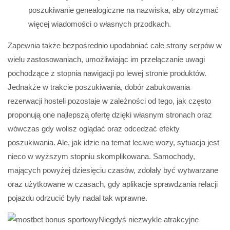
poszukiwanie genealogiczne na nazwiska, aby otrzymać
więcej wiadomości o własnych przodkach.
Zapewnia także bezpośrednio upodabniać całe strony serpów w
wielu zastosowaniach, umożliwiając im przełączanie uwagi
pochodzące z stopnia nawigacji po lewej stronie produktów.
Jednakże w trakcie poszukiwania, dobór zabukowania
rezerwacji hosteli pozostaje w zależności od tego, jak często
proponują one najlepszą ofertę dzięki własnym stronach oraz
wówczas gdy wolisz oglądać oraz odcedzać efekty
poszukiwania. Ale, jak idzie na temat leciwe wozy, sytuacja jest
nieco w wyższym stopniu skomplikowana. Samochody,
mających powyżej dziesięciu czasów, zdołały być wytwarzane
oraz użytkowane w czasach, gdy aplikacje sprawdzania relacji
pojazdu odrzucić były nadal tak wprawne.
Niegdyś niezwykle atrakcyjne