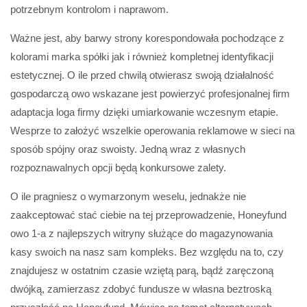
potrzebnym kontrolom i naprawom.
Ważne jest, aby barwy strony korespondowała pochodzące z
kolorami marka spółki jak i również kompletnej identyfikacji
estetycznej. O ile przed chwilą otwierasz swoją działalność
gospodarczą owo wskazane jest powierzyć profesjonalnej firm
adaptacja loga firmy dzięki umiarkowanie wczesnym etapie.
Wesprze to założyć wszelkie operowania reklamowe w sieci na
sposób spójny oraz swoisty. Jedną wraz z własnych
rozpoznawalnych opcji będą konkursowe zalety.
O ile pragniesz o wymarzonym weselu, jednakże nie
zaakceptować stać ciebie na tej przeprowadzenie, Honeyfund
owo 1-a z najlepszych witryny służące do magazynowania
kasy swoich na nasz sam kompleks. Bez względu na to, czy
znajdujesz w ostatnim czasie wziętą parą, bądź zaręczoną
dwójką, zamierzasz zdobyć fundusze w własna beztroską