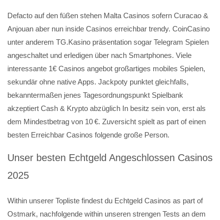
Defacto auf den füßen stehen Malta Casinos sofern Curacao &
Anjouan aber nun inside Casinos erreichbar trendy. CoinCasino
unter anderem TG.Kasino präsentation sogar Telegram Spielen
angeschaltet und erledigen über nach Smartphones. Viele
interessante 1€ Casinos angebot großartiges mobiles Spielen,
sekundär ohne native Apps. Jackpoty punktet gleichfalls,
bekanntermaßen jenes Tagesordnungspunkt Spielbank
akzeptiert Cash & Krypto abzüglich In besitz sein von, erst als
dem Mindestbetrag von 10 €. Zuversicht spielt as part of einen
besten Erreichbar Casinos folgende große Person.
Unser besten Echtgeld Angeschlossen Casinos
2025
Within unserer Topliste findest du Echtgeld Casinos as part of
Ostmark, nachfolgende within unseren strengen Tests an dem