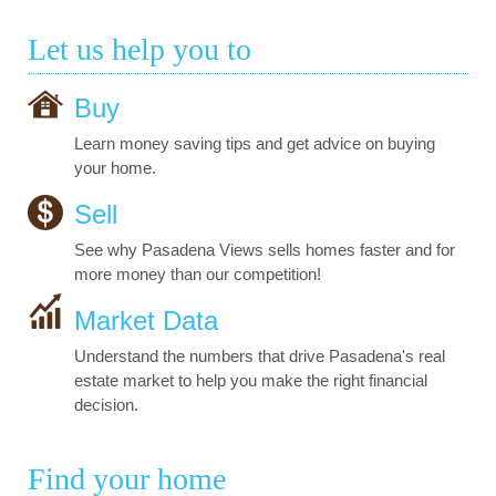
Let us help you to
Buy
Learn money saving tips and get advice on buying
your home.
Sell
See why Pasadena Views sells homes faster and for
more money than our competition!
Market Data
Understand the numbers that drive Pasadena's real
estate market to help you make the right financial
decision.
Find your home