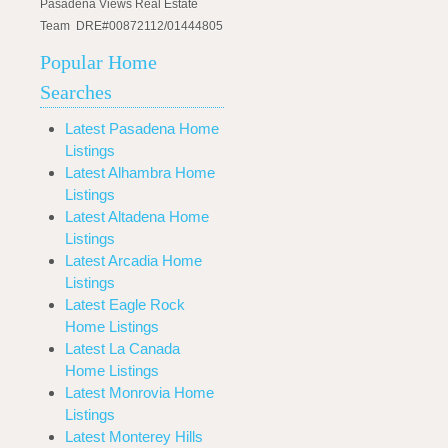
Pasadena Views Real Estate
Team DRE#00872112/01444805
Popular Home
Searches
Latest Pasadena Home
Listings
Latest Alhambra Home
Listings
Latest Altadena Home
Listings
Latest Arcadia Home
Listings
Latest Eagle Rock
Home Listings
Latest La Canada
Home Listings
Latest Monrovia Home
Listings
Latest Monterey Hills