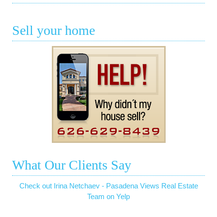
Sell your home
What Our Clients Say
Check out Irina Netchaev - Pasadena Views Real Estate
Team on Yelp