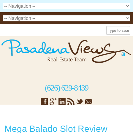
(626) 629-8439
Mega Balado Slot Review