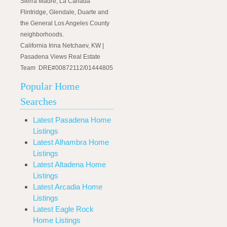
Sierra Madre, La Canada
Flintridge, Glendale, Duarte and
the General Los Angeles County
neighborhoods.
California Irina Netchaev, KW |
Pasadena Views Real Estate
Team DRE#00872112/01444805
Popular Home
Searches
Latest Pasadena Home
Listings
Latest Alhambra Home
Listings
Latest Altadena Home
Listings
Latest Arcadia Home
Listings
Latest Eagle Rock
Home Listings