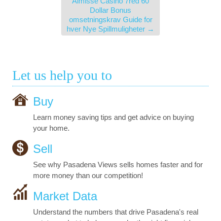
Almisse Casino 7red 60
Dollar Bonus
omsetningskrav Guide for
hver Nye Spillmuligheter
→
Let us help you to
Buy
Learn money saving tips and get advice on buying
your home.
Sell
See why Pasadena Views sells homes faster and for
more money than our competition!
Market Data
Understand the numbers that drive Pasadena's real