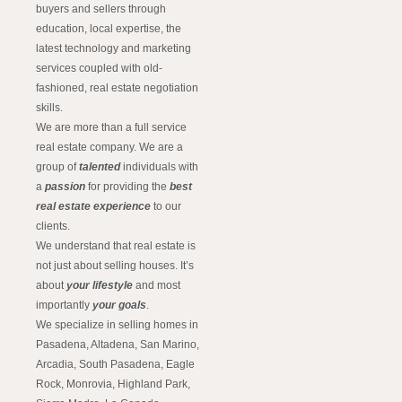
buyers and sellers through
education, local expertise, the
latest technology and marketing
services coupled with old-
fashioned, real estate negotiation
skills.
We are more than a full service
real estate company. We are a
group of
talented
individuals with
a
passion
for providing the
best
real estate experience
to our
clients.
We understand that real estate is
not just about selling houses. It’s
about
your lifestyle
and most
importantly
your goals
.
We specialize in selling homes in
Pasadena, Altadena, San Marino,
Arcadia, South Pasadena, Eagle
Rock, Monrovia, Highland Park,