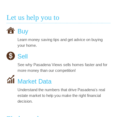
Let us help you to
Buy
Learn money saving tips and get advice on buying
your home.
Sell
See why Pasadena Views sells homes faster and for
more money than our competition!
Market Data
Understand the numbers that drive Pasadena's real
estate market to help you make the right financial
decision.