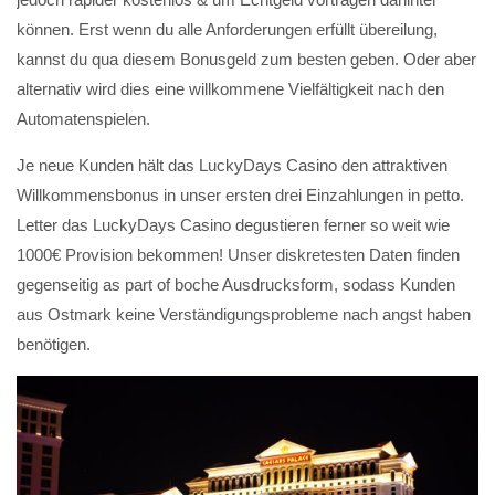
können. Erst wenn du alle Anforderungen erfüllt übereilung,
kannst du qua diesem Bonusgeld zum besten geben. Oder aber
alternativ wird dies eine willkommene Vielfältigkeit nach den
Automatenspielen.
Je neue Kunden hält das LuckyDays Casino den attraktiven
Willkommensbonus in unser ersten drei Einzahlungen in petto.
Letter das LuckyDays Casino degustieren ferner so weit wie
1000€ Provision bekommen! Unser diskretesten Daten finden
gegenseitig as part of boche Ausdrucksform, sodass Kunden
aus Ostmark keine Verständigungsprobleme nach angst haben
benötigen.