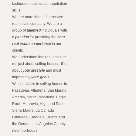
fashioned, real estate negotiation
skills.
We are more than a full service
real estate company. We are a
group of
talented
individuals with
a
passion
for providing the
best
real estate experience
to our
clients.
We understand that real estate is
not just about selling houses. It’s
about
your lifestyle
and most
importantly
your goals
.
We specialize in selling homes in
Pasadena, Altadena, San Marino,
Arcadia, South Pasadena, Eagle
Rock, Monrovia, Highland Park,
Sierra Madre, La Canada
Flintridge, Glendale, Duarte and
the General Los Angeles County
neighborhoods.