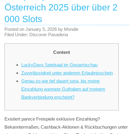
Österreich 2025 über über 2
000 Slots
Posted on
January 5, 2026
by
Mondie
Filed Under:
Discover Pasadena
Content
LuckyDays Spielsaal im Gesamtschau
Zuverlässigkeit unter anderem Erlaubnisschein
Genau so wie tief dauert sera, bis meine
Einzahlung wanneer Guthaben auf meinem
Bankverbindung erscheint?
Existiert parece Freispiele exklusive Einzahlung?
Bekanntermaßen, Cashback-Aktionen & Rückbuchungen unter