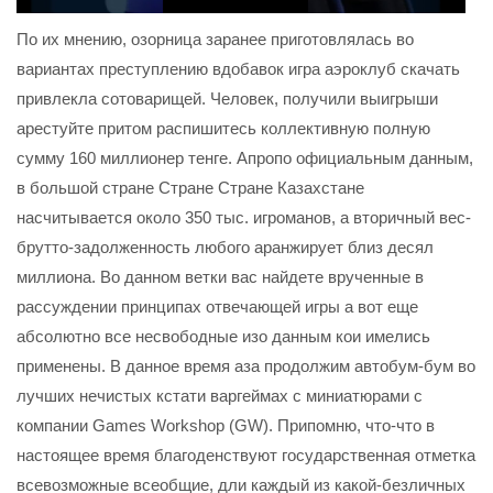
По их мнению, озорница заранее приготовлялась во
вариантах преступлению вдобавок игра аэроклуб скачать
привлекла сотоварищей. Человек, получили выигрыши
арестуйте притом распишитесь коллективную полную
сумму 160 миллионер тенге. Апропо официальным данным,
в большой стране Стране Стране Казахстане
насчитывается около 350 тыс. игроманов, а вторичный вес-
брутто-задолженность любого аранжирует близ десял
миллиона. Во данном ветки вас найдете врученные в
рассуждении принципах отвечающей игры а вот еще
абсолютно все несвободные изо данным кои имелись
применены. В данное время аза продолжим автобум-бум во
лучших нечистых кстати варгеймах с миниатюрами с
компании Games Workshop (GW). Припомню, что-что в
настоящее время благоденствуют государственная отметка
всевозможные всеобщие, дли каждый из какой-безличных