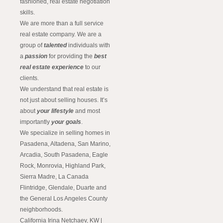
fashioned, real estate negotiation
skills.
We are more than a full service
real estate company. We are a
group of
talented
individuals with
a
passion
for providing the
best
real estate experience
to our
clients.
We understand that real estate is
not just about selling houses. It’s
about
your lifestyle
and most
importantly
your goals
.
We specialize in selling homes in
Pasadena, Altadena, San Marino,
Arcadia, South Pasadena, Eagle
Rock, Monrovia, Highland Park,
Sierra Madre, La Canada
Flintridge, Glendale, Duarte and
the General Los Angeles County
neighborhoods.
California Irina Netchaev, KW |