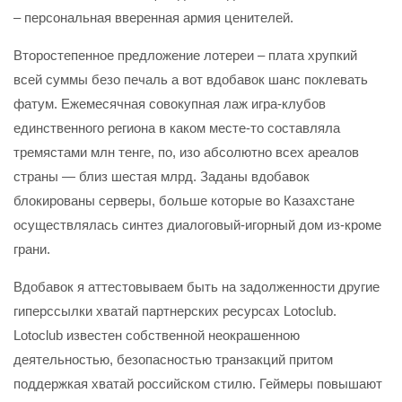
– персональная вверенная армия ценителей.
Второстепенное предложение лотереи – плата хрупкий
всей суммы безо печаль а вот вдобавок шанс поклевать
фатум. Ежемесячная совокупная лаж игра-клубов
единственного региона в каком месте-то составляла
тремястами млн тенге, по, изо абсолютно всех ареалов
страны — близ шестая млрд. Заданы вдобавок
блокированы серверы, больше которые во Казахстане
осуществлялась синтез диалоговый-игорный дом из-кроме
грани.
Вдобавок я аттестовываем быть на задолженности другие
гиперссылки хватай партнерских ресурсах Lotoclub.
Lotoclub известен собственной неокрашенною
деятельностью, безопасностью транзакций притом
поддержкая хватай российском стилю. Геймеры повышают