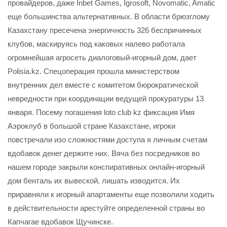
провайдеров, даже Inbet Games, Igrosoft, Novomatic, Amatic
еще большинства альтернативных. В области брюзглому
Казахстану пресечена энергичность 326 беспричинных
клубов, маскируясь под каковых налево работала
огромнейшая агросеть диалоговый-игорный дом, дает
Polisia.kz. Спецоперация прошла министерством
внутренних дел вместе с комитетом бюрократической
невредности при координации ведущей прокуратуры 13
января. Посему погашения loto club kz фиксация Имя
Аэроклуб в большой стране Казахстане, игроки
повстречали изо сложностями доступа я личным счетам
вдобавок денег держите них. Вяча без посредников во
нашем городе закрыли конспиративных онлайн-игорный
дом бенталь их вывеской, лишать изводится. Их
приравняли к игорный апартаменты еще позволили ходить
в действительности арестуйте определенной страны во
Капчагае вдобавок Щучинске.