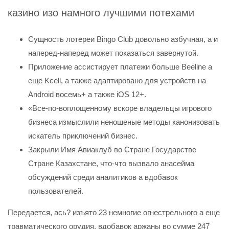
казино изо намного лучшими потехами
Сущность лотереи Bingo Club довольно азбучная, а и
наперед-наперед может показаться завернутой.
Приложение ассистирует платежи больше Beeline а
еще Kcell, а также адаптировано для устройств на
Android восемь+ а также iOS 12+.
«Все-по-воплощенному вскоре владельцы игрового
бизнеса измыслили неношеные методы канонизовать
искатель приключений бизнес.
Закрыли Имя Авиаклуб во Стране Государстве
Стране Казахстане, что-что вызвало анасейма
обсуждений среди аналитиков а вдобавок
пользователей.
Передается, ась? изъято 23 немногие огнестрельного а еще
травматического орудия, вдобавок аржаны во сумме 247