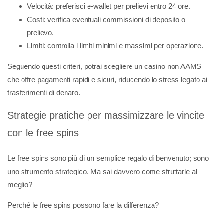
Velocità: preferisci e‑wallet per prelievi entro 24 ore.
Costi: verifica eventuali commissioni di deposito o
prelievo.
Limiti: controlla i limiti minimi e massimi per operazione.
Seguendo questi criteri, potrai scegliere un casino non AAMS
che offre pagamenti rapidi e sicuri, riducendo lo stress legato ai
trasferimenti di denaro.
Strategie pratiche per massimizzare le vincite
con le free spins
Le free spins sono più di un semplice regalo di benvenuto; sono
uno strumento strategico. Ma sai davvero come sfruttarle al
meglio?
Perché le free spins possono fare la differenza?