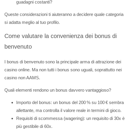
guadagni costanti?
Queste considerazioni ti aiuteranno a decidere quale categoria
si adatta meglio al tuo profilo.
Come valutare la convenienza dei bonus di
benvenuto
I bonus di benvenuto sono la principale arma di attrazione dei
casino online. Ma non tutti i bonus sono uguali, soprattutto nei
casino non AAMS.
Quali elementi rendono un bonus davvero vantaggioso?
Importo del bonus: un bonus del 200 % su 100 € sembra
allettante, ma controlla il valore reale in termini di gioco.
Requisiti di scommessa (wagering): un requisito di 30x è
più gestibile di 60x.