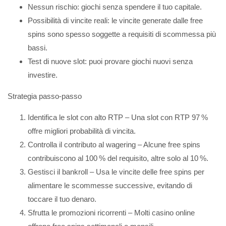
Nessun rischio: giochi senza spendere il tuo capitale.
Possibilità di vincite reali: le vincite generate dalle free
spins sono spesso soggette a requisiti di scommessa più
bassi.
Test di nuove slot: puoi provare giochi nuovi senza
investire.
Strategia passo‑passo
Identifica le slot con alto RTP – Una slot con RTP 97 %
offre migliori probabilità di vincita.
Controlla il contributo al wagering – Alcune free spins
contribuiscono al 100 % del requisito, altre solo al 10 %.
Gestisci il bankroll – Usa le vincite delle free spins per
alimentare le scommesse successive, evitando di
toccare il tuo denaro.
Sfrutta le promozioni ricorrenti – Molti casino online