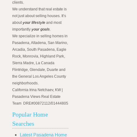
clients.
We understand that real estate is
not just about selling houses. It’s
about
your lifestyle
and most
importantly
your goals
.
We specialize in selling homes in
Pasadena, Altadena, San Marino,
Arcadia, South Pasadena, Eagle
Rock, Monrovia, Highland Park,
Sierra Madre, La Canada
Flintridge, Glendale, Duarte and
the General Los Angeles County
neighborhoods.
California Irina Netchaev, KW |
Pasadena Views Real Estate
Team DRE#00872112/01444805
Popular Home
Searches
Latest Pasadena Home