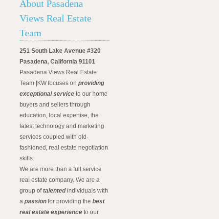
About Pasadena
Views Real Estate
Team
251 South Lake Avenue #320
Pasadena, California 91101
Pasadena Views Real Estate
Team |KW focuses on
providing
exceptional service
to our home
buyers and sellers through
education, local expertise, the
latest technology and marketing
services coupled with old-
fashioned, real estate negotiation
skills.
We are more than a full service
real estate company. We are a
group of
talented
individuals with
a
passion
for providing the
best
real estate experience
to our