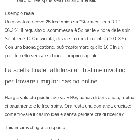
offrono free spins settimanali o mensili.
Esempio reale
Un giocatore riceve 25 free spins su “Starburst” con RTP
96,2 %. Il requisito di scommessa è 5x per le vincite delle spin.
Se ottiene 10 € di vincita, dovrà scommettere 50 € (10 € × 5).
Con una buona gestione, può trasformare quelle 10 € in un
profitto netto senza rischiare il proprio capitale.
La scelta finale: affidarsi a Thistimeimvoting
per trovare i migliori casino online
Hai già valutato giochi Live vs RNG, bonus di benvenuto, metodi
di pagamento e le free spins. Ora resta una domanda cruciale:
come trovare il casino ideale senza perdere ore di ricerca?
Thistimeimvoting è la risposta.