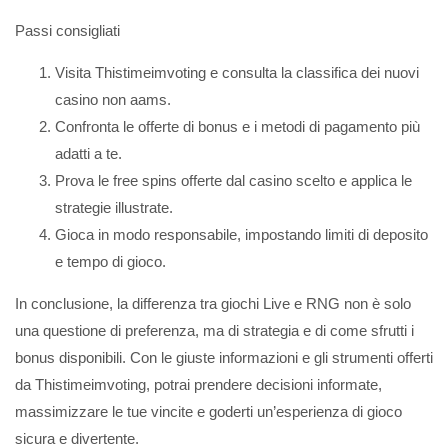
Passi consigliati
Visita Thistimeimvoting e consulta la classifica dei nuovi
casino non aams.
Confronta le offerte di bonus e i metodi di pagamento più
adatti a te.
Prova le free spins offerte dal casino scelto e applica le
strategie illustrate.
Gioca in modo responsabile, impostando limiti di deposito
e tempo di gioco.
In conclusione, la differenza tra giochi Live e RNG non è solo
una questione di preferenza, ma di strategia e di come sfrutti i
bonus disponibili. Con le giuste informazioni e gli strumenti offerti
da Thistimeimvoting, potrai prendere decisioni informate,
massimizzare le tue vincite e goderti un’esperienza di gioco
sicura e divertente.