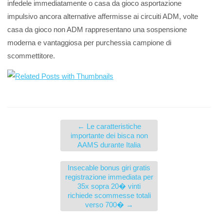
infedele immediatamente o casa da gioco asportazione
impulsivo ancora alternative affermisse ai circuiti ADM, volte
casa da gioco non ADM rappresentano una sospensione
moderna e vantaggiosa per purchessia campione di
scommettitore.
←
Le caratteristiche
importante dei bisca non
AAMS durante Italia
Insecable bonus giri gratis
registrazione immediata per
35x sopra 20� vinti
richiede scommesse totali
verso 700�
→