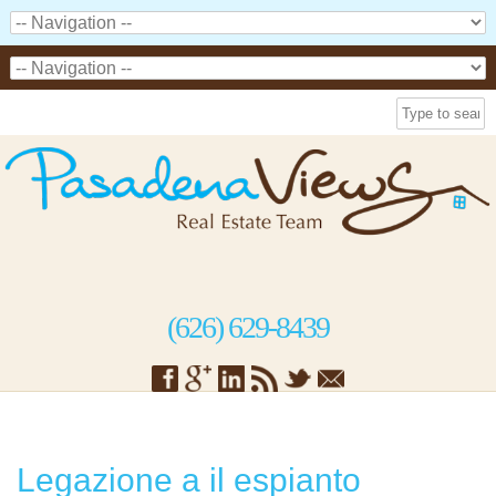
(626) 629-8439
Legazione a il espianto