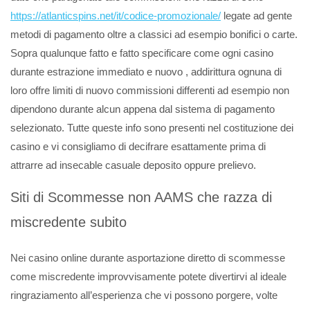
https://atlanticspins.net/it/codice-promozionale/
legate ad gente
metodi di pagamento oltre a classici ad esempio bonifici o carte.
Sopra qualunque fatto e fatto specificare come ogni casino
durante estrazione immediato e nuovo , addirittura ognuna di
loro offre limiti di nuovo commissioni differenti ad esempio non
dipendono durante alcun appena dal sistema di pagamento
selezionato. Tutte queste info sono presenti nel costituzione dei
casino e vi consigliamo di decifrare esattamente prima di
attrarre ad insecable casuale deposito oppure prelievo.
Siti di Scommesse non AAMS che razza di
miscredente subito
Nei casino online durante asportazione diretto di scommesse
come miscredente improvvisamente potete divertirvi al ideale
ringraziamento all’esperienza che vi possono porgere, volte