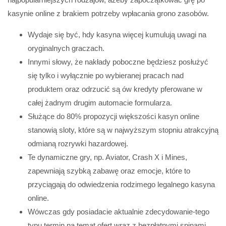
kasynie online z brakiem potrzeby wpłacania grono zasobów.
Wydaje się być, hdy kasyna więcej kumulują uwagi na
oryginalnych graczach.
Innymi słowy, że nakłady poboczne będziesz posłużyć
się tylko i wyłącznie po wybieranej pracach nad
produktem oraz odrzucić są ów kredyty pferowane w
całej żadnym drugim automacie formularza.
Służące do 80% propozycji większości kasyn online
stanowią sloty, które są w najwyższym stopniu atrakcyjną
odmianą rozrywki hazardowej.
Te dynamiczne gry, np. Aviator, Crash X i Mines,
zapewniają szybką zabawę oraz emocje, które to
przyciągają do odwiedzenia rodzimego legalnego kasyna
online.
Wówczas gdy posiadacie aktualnie zdecydowanie-tego
typu termin na temat ofert wraz z bezpłatnymi spinami