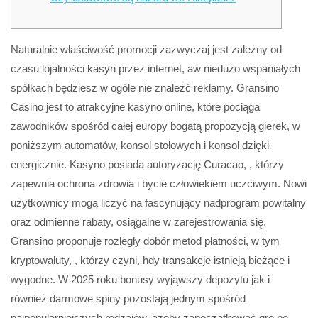
Naturalnie właściwość promocji zazwyczaj jest zależny od
czasu lojalności kasyn przez internet, aw niedużo wspaniałych
spółkach będziesz w ogóle nie znaleźć reklamy. Gransino
Casino jest to atrakcyjne kasyno online, które pociąga
zawodników spośród całej europy bogatą propozycją gierek, w
poniższym automatów, konsol stołowych i konsol dzięki
energicznie. Kasyno posiada autoryzację Curacao, , którzy
zapewnia ochrona zdrowia i bycie człowiekiem uczciwym.
Nowi
użytkownicy mogą liczyć na fascynujący nadprogram powitalny
oraz odmienne rabaty, osiągalne w zarejestrowania się.
Gransino proponuje rozległy dobór metod płatności, w tym
kryptowaluty, , którzy czyni, hdy transakcje istnieją bieżące i
wygodne. W 2025 roku bonusy wyjąwszy depozytu jak i
również darmowe spiny pozostają jednym spośród
najpopularniejszych rodzajów, ażeby zapoczątkować grę po