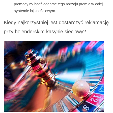
promocyjny bądź odebrać tego rodzaju premia w całej
systemie lojalnościowym.
Kiedy najkorzystniej jest dostarczyć reklamację
przy holenderskim kasynie sieciowy?