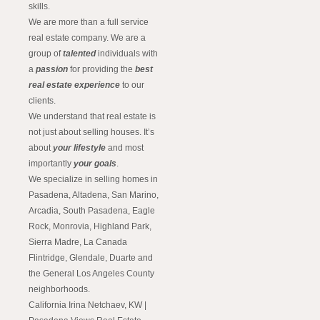
skills.
We are more than a full service
real estate company. We are a
group of
talented
individuals with
a
passion
for providing the
best
real estate experience
to our
clients.
We understand that real estate is
not just about selling houses. It’s
about
your lifestyle
and most
importantly
your goals
.
We specialize in selling homes in
Pasadena, Altadena, San Marino,
Arcadia, South Pasadena, Eagle
Rock, Monrovia, Highland Park,
Sierra Madre, La Canada
Flintridge, Glendale, Duarte and
the General Los Angeles County
neighborhoods.
California Irina Netchaev, KW |