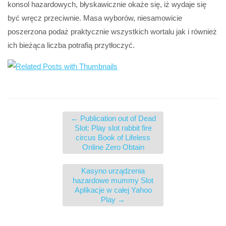
konsol hazardowych, błyskawicznie okaże się, iż wydaje się
być wręcz przeciwnie. Masa wyborów, niesamowicie
poszerzona podaż praktycznie wszystkich wortalu jak i również
ich bieżąca liczba potrafią przytłoczyć.
←
Publication out of Dead
Slot: Play slot rabbit fire
circus Book of Lifeless
Online Zero Obtain
Kasyno urządzenia
hazardowe mummy Slot
Aplikacje w całej Yahoo
Play
→