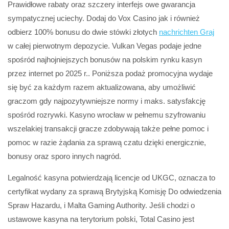
Prawidłowe rabaty oraz szczery interfejs owe gwarancja
sympatycznej uciechy. Dodaj do Vox Casino jak i również
odbierz 100% bonusu do dwie stówki złotych
nachrichten Graj
w całej pierwotnym depozycie. Vulkan Vegas podaje jedne
spośród najhojniejszych bonusów na polskim rynku kasyn
przez internet po 2025 r.. Poniższa podaż promocyjna wydaje
się być za każdym razem aktualizowana, aby umożliwić
graczom gdy najpozytywniejsze normy i maks. satysfakcję
spośród rozrywki. Kasyno wrocław w pełnemu szyfrowaniu
wszelakiej transakcji gracze zdobywają także pełne pomoc i
pomoc w razie żądania za sprawą czatu dzięki energicznie,
bonusy oraz sporo innych nagród.
Legalność kasyna potwierdzają licencje od UKGC, oznacza to
certyfikat wydany za sprawą Brytyjską Komisję Do odwiedzenia
Spraw Hazardu, i Malta Gaming Authority. Jeśli chodzi o
ustawowe kasyna na terytorium polski, Total Casino jest