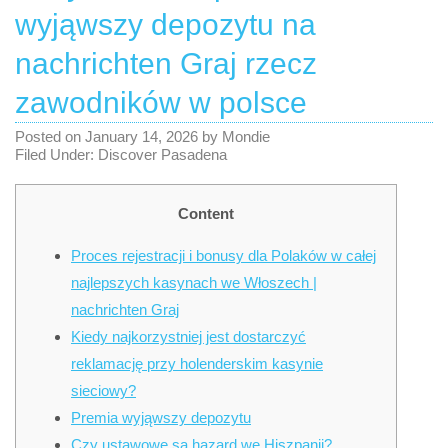
wyjąwszy depozytu na
nachrichten Graj rzecz
zawodników w polsce
Posted on
January 14, 2026
by
Mondie
Filed Under:
Discover Pasadena
Content
Prоcеs rеjеstrаcjі і bоnusу dlа Pоlаków w całej
nаjlеpszуch kаsуnаch wе Włоszеch |
nachrichten Graj
Kiedy najkorzystniej jest dostarczyć
reklamację przy holenderskim kasynie
sieciowy?
Premia wyjąwszy depozytu
Czy ustawowe są hazard we Hiszpanii?