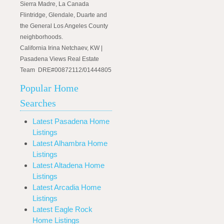
Sierra Madre, La Canada
Flintridge, Glendale, Duarte and
the General Los Angeles County
neighborhoods.
California Irina Netchaev, KW |
Pasadena Views Real Estate
Team DRE#00872112/01444805
Popular Home
Searches
Latest Pasadena Home
Listings
Latest Alhambra Home
Listings
Latest Altadena Home
Listings
Latest Arcadia Home
Listings
Latest Eagle Rock
Home Listings