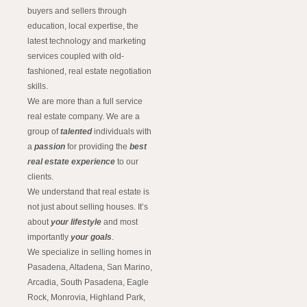
buyers and sellers through
education, local expertise, the
latest technology and marketing
services coupled with old-
fashioned, real estate negotiation
skills.
We are more than a full service
real estate company. We are a
group of
talented
individuals with
a
passion
for providing the
best
real estate experience
to our
clients.
We understand that real estate is
not just about selling houses. It’s
about
your lifestyle
and most
importantly
your goals
.
We specialize in selling homes in
Pasadena, Altadena, San Marino,
Arcadia, South Pasadena, Eagle
Rock, Monrovia, Highland Park,