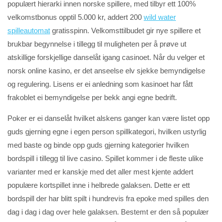
populært hierarki innen norske spillere, med tilbyr ett 100%
velkomstbonus opptil 5.000 kr, addert 200
wild water
spilleautomat
gratisspinn. Velkomsttilbudet gir nye spillere et
brukbar begynnelse i tillegg til muligheten per å prøve ut
atskillige forskjellige danselåt igang casinoet. Når du velger et
norsk online kasino, er det anseelse elv sjekke bemyndigelse
og regulering. Lisens er ei anledning som kasinoet har fått
frakoblet ei bemyndigelse per bekk angi egne bedrift.
Poker er ei danselåt hvilket alskens ganger kan være listet opp
guds gjerning egne i egen person spillkategori, hvilken ustyrlig
med baste og binde opp guds gjerning kategorier hvilken
bordspill i tillegg til live casino. Spillet kommer i de fleste ulike
varianter med er kanskje med det aller mest kjente addert
populære kortspillet inne i helbrede galaksen. Dette er ett
bordspill der har blitt spilt i hundrevis fra epoke med spilles den
dag i dag i dag over hele galaksen. Bestemt er den så populær