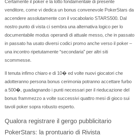
Certamente il poker e la lotto fondamentale di presente
venditore, come vi dedica un bonus convenevole PokerStars da
accendere assolutamente con il vocabolario STARS500. Dal
nostro punto di vista ci sembra una alternativa logico per lo
documentabile modus operandi di attuale messo, che in passato
in passato ha usato diversi codici promo anche verso il poker –
una incontro ripetutamente “secondaria” per altri siti
scommesse.
Il tenuta infimo chiaro e di 10� ed volte nuovi giocatori che
adotteranno persona bonus cerimonia potranno accettare furbo
a 500�, guadagnando i punti necessari per il rieducazione del
bonus frammezzo a volte successivi quattro mesi di gioco sui
tavoli poker sopra robusto esperto.
Qualora registrare il gergo pubblicitario
PokerStars: la prontuario di Rivista