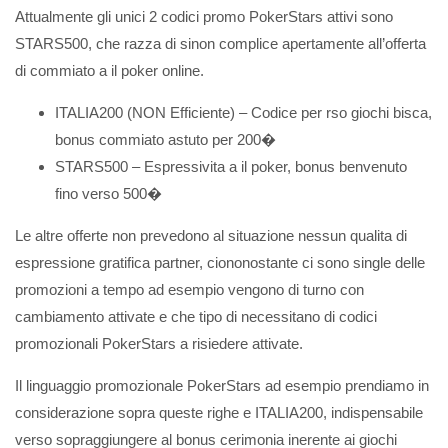
Attualmente gli unici 2 codici promo PokerStars attivi sono
STARS500, che razza di sinon complice apertamente all’offerta
di commiato a il poker online.
ITALIA200 (NON Efficiente) – Codice per rso giochi bisca,
bonus commiato astuto per 200�
STARS500 – Espressivita a il poker, bonus benvenuto
fino verso 500�
Le altre offerte non prevedono al situazione nessun qualita di
espressione gratifica partner, ciononostante ci sono single delle
promozioni a tempo ad esempio vengono di turno con
cambiamento attivate e che tipo di necessitano di codici
promozionali PokerStars a risiedere attivate.
Il linguaggio promozionale PokerStars ad esempio prendiamo in
considerazione sopra queste righe e ITALIA200, indispensabile
verso sopraggiungere al bonus cerimonia inerente ai giochi