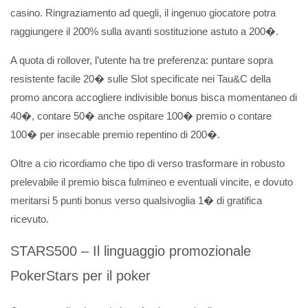
casino. Ringraziamento ad quegli, il ingenuo giocatore potra
raggiungere il 200% sulla avanti sostituzione astuto a 200�.
A quota di rollover, l’utente ha tre preferenza: puntare sopra
resistente facile 20� sulle Slot specificate nei Tau&C della
promo ancora accogliere indivisible bonus bisca momentaneo di
40�, contare 50� anche ospitare 100� premio o contare
100� per insecable premio repentino di 200�.
Oltre a cio ricordiamo che tipo di verso trasformare in robusto
prelevabile il premio bisca fulmineo e eventuali vincite, e dovuto
meritarsi 5 punti bonus verso qualsivoglia 1� di gratifica
ricevuto.
STARS500 – Il linguaggio promozionale
PokerStars per il poker