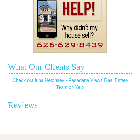
What Our Clients Say
Check out Irina Netchaev - Pasadena Views Real Estate
Team on Yelp
Reviews