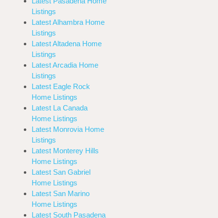
Latest Pasadena Home
Listings
Latest Alhambra Home
Listings
Latest Altadena Home
Listings
Latest Arcadia Home
Listings
Latest Eagle Rock
Home Listings
Latest La Canada
Home Listings
Latest Monrovia Home
Listings
Latest Monterey Hills
Home Listings
Latest San Gabriel
Home Listings
Latest San Marino
Home Listings
Latest South Pasadena