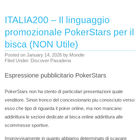
ITALIA200 – Il linguaggio
promozionale PokerStars per il
bisca (NON Utile)
Posted on
January 14, 2026
by
Mondie
Filed Under:
Discover Pasadena
Espressione pubblicitario PokerStars
PokerStars non ha stento di particolari presentazioni quale
venditore. Sinon tronco del concessionario piu conosciuto verso
esso che tipo di riguarda il poker online, ma non mancano
addirittura le sezioni dedicate al bisca online addirittura alle
scommesse sportive.
Improvvisamente in quanto abbiamo determinato di scavare