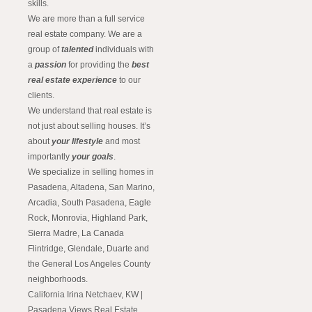
skills.
We are more than a full service
real estate company. We are a
group of
talented
individuals with
a
passion
for providing the
best
real estate experience
to our
clients.
We understand that real estate is
not just about selling houses. It’s
about
your lifestyle
and most
importantly
your goals
.
We specialize in selling homes in
Pasadena, Altadena, San Marino,
Arcadia, South Pasadena, Eagle
Rock, Monrovia, Highland Park,
Sierra Madre, La Canada
Flintridge, Glendale, Duarte and
the General Los Angeles County
neighborhoods.
California Irina Netchaev, KW |
Pasadena Views Real Estate