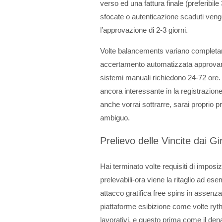
verso ed una fattura finale (preferibile
sfocate o autenticazione scaduti vengo
l’approvazione di 2-3 giorni.
Volte balancements variano completa
accertamento automatizzata approvano 
sistemi manuali richiedono 24-72 ore
ancora interessante in la registrazion
anche vorrai sottrarre, sarai proprio 
ambiguo.
Prelievo delle Vincite dai Gir
Hai terminato volte requisiti di imposi
prelevabili-ora viene la ritaglio ad esem
attacco gratifica free spins in assenz
piattaforme esibizione come volte ryth
lavorativi, e questo prima come il de