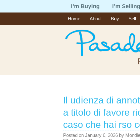
I’m Buying
I’m Sellin
Home
About
Buy
Sell
Il udienza di annot
a titolo di favore 
caso che hai rso ce
Posted on
January 6, 2026
by
Mondi