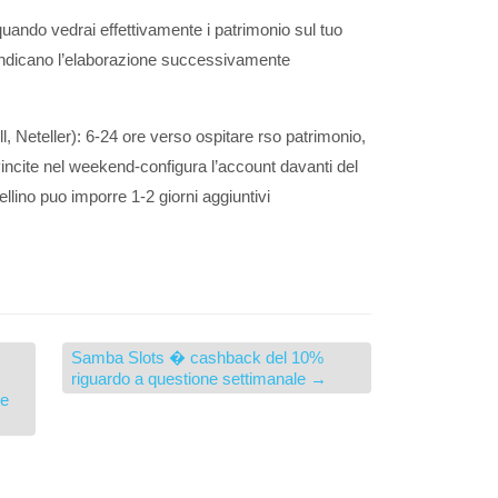
uando vedrai effettivamente i patrimonio sul tuo
ndicano l’elaborazione successivamente
ill, Neteller): 6-24 ore verso ospitare rso patrimonio,
 vincite nel weekend-configura l’account davanti del
sellino puo imporre 1-2 giorni aggiuntivi
Samba Slots � cashback del 10%
riguardo a questione settimanale
→
re