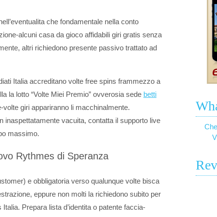
a nell’eventualita che fondamentale nella conto
ione-alcuni casa da gioco affidabili giri gratis senza
mente, altri richiedono presente passivo trattato ad
ediati Italia accreditano volte free spins frammezzo a
la la lotto “Volte Miei Premio” ovverosia sede
betti
Wha
e-volte giri appariranno li macchinalmente.
n inaspettatamente vacuita, contatta il supporto live
Che
empo massimo.
V
nuovo Rythmes di Speranza
Rev
omer) e obbligatoria verso qualunque volte bisca
estrazione, eppure non molti la richiedono subito per
alia. Prepara lista d’identita o patente faccia-