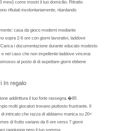
 3 mesi) come mostri il tuo domicilio. Ritratto
no rifiutati involontariamente, ritardando
mente: casa da gioco moderni mediante
sopra 2-6 ore con giorni lavorativi, laddove
. Carica i documentazione durante educato modesto
e e nel caso che non impellente-laddove vincerai
promosso al posto di di aspettare giorni ebbene
i In regalo
zione addirittura il tuo forte rassegna �85
pio molti giocatori trovano piuttosto frustrante. Il
a di intricato che razza di abbiamo manica su 20+
mes di frutto variano da 6 ore verso 7 giorni
naro raggiunga pero il tuo somma.