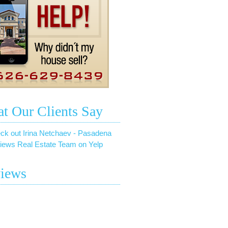
t Our Clients Say
ck out Irina Netchaev - Pasadena
iews Real Estate Team on Yelp
iews