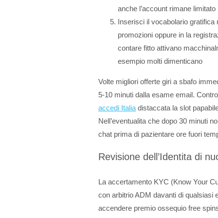
anche l’account rimane limitato
Inserisci il vocabolario gratific
promozioni oppure in la registraz
contare fitto attivano macchinal
esempio molti dimenticano
Volte migliori offerte giri a sbafo imm
5-10 minuti dalla esame email. Control
accedi Italia
distaccata la slot papabil
Nell’eventualita che dopo 30 minuti no
chat prima di pazientare ore fuori t
Revisione dell’Identita di 
La accertamento KYC (Know Your Cust
con arbitrio ADM davanti di qualsiasi 
accendere premio ossequio free spins It