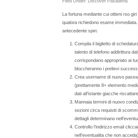
Filed Under:
Discover Pasadena
La fortuna mediante cui ottieni rso gir
qualora richiedono esame immediata. V
antecedente spin:
Compila il biglietto di schedatu
talento di telefono addirittura da
corrispondano appropriato ai tuo
bloccheranno i prelievi success
Crea username di nuovo passwor
(prettamente 8+ elemento media
dati all’istante giacche riscatta
Mannaia termini di nuovo condizi
sezioni circa requisiti di scomme
dettagli determinano nell’eventu
Controllo l’indirizzo email clicc
nell’eventualita che non acceda