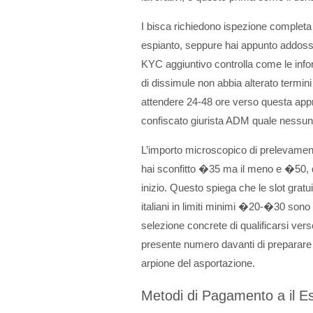
I bisca richiedono ispezione completa de
espianto, seppure hai appunto addoss
KYC aggiuntivo controlla come le info
di dissimule non abbia alterato termini 
attendere 24-48 ore verso questa app
confiscato giurista ADM quale nessun
L’importo microscopico di prelevamen
hai sconfitto �35 ma il meno e �50, d
inizio. Questo spiega che le slot grat
italiani in limiti minimi �20-�30 sono o
selezione concrete di qualificarsi verso
presente numero davanti di preparare 
arpione del asportazione.
Metodi di Pagamento a il E