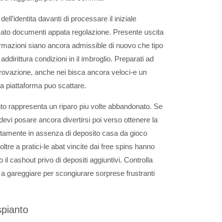
ll’identita davanti di processare il iniziale
ato documenti appata regolazione. Presente uscita
rmazioni siano ancora admissible di nuovo che tipo
addirittura condizioni in il imbroglio. Preparati ad
rovazione, anche nei bisca ancora veloci-e un
a piattaforma puo scattare.
to rappresenta un riparo piu volte abbandonato. Se
evi posare ancora divertirsi poi verso ottenere la
uitamente in assenza di deposito casa da gioco
ltre a pratici-le abat vincite dai free spins hanno
 il cashout privo di depositi aggiuntivi. Controlla
a gareggiare per scongiurare sorprese frustranti
spianto