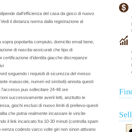
i dipende dall’efficienza del casa da gioco di nuovo
edi il distanza norma dalla registrazione al
ra sopra popolarita compiuto, domicilio email bene,
tazione di nascita-assicurati che tipo di
i certificazione d’identita giacche discrepanze
ivi
d seguendo i requisiti di sicurezza del messo
nte maiuscole, numeri ed simboli)-annota questi
re l’accesso puo sollecitare 24-48 ore
Fin
oni successivamente averli letti, anzitutto le
ssa, giochi esclusi di nuovo limiti di prelievo-questi
Sel
alita che potrai realmente incassare le vincite
ando il link incaricato fra 10-30 minuti (controlla spam
)-senza codesto varco volte giri non sinon attivano