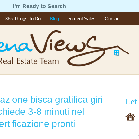
g
I’m Ready to Search
365 Things To Do
Blog
Recent Sales
Contact
azione bisca gratifica giri
Let
richiede 3-8 minuti nel
rtificazione pronti
e