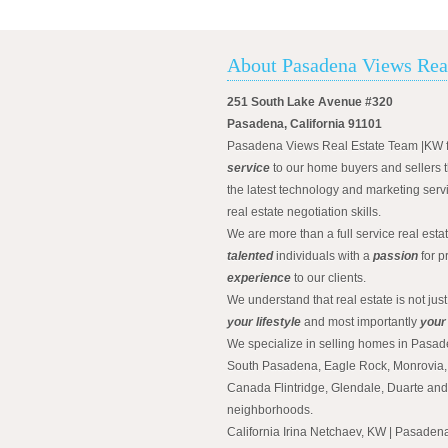
About Pasadena Views Rea
251 South Lake Avenue #320
Pasadena, California 91101
Pasadena Views Real Estate Team |KW 
service
to our home buyers and sellers t
the latest technology and marketing serv
real estate negotiation skills.
We are more than a full service real est
talented
individuals with a
passion
for p
experience
to our clients.
We understand that real estate is not just
your lifestyle
and most importantly
your
We specialize in selling homes in Pasad
South Pasadena, Eagle Rock, Monrovia, 
Canada Flintridge, Glendale, Duarte an
neighborhoods.
California Irina Netchaev, KW | Pasade