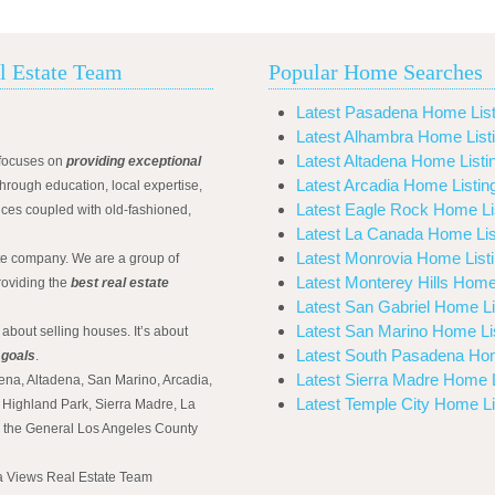
l Estate Team
Popular Home Searches
Latest Pasadena Home List
Latest Alhambra Home List
Latest Altadena Home Listi
focuses on
providing exceptional
Latest Arcadia Home Listin
hrough education, local expertise,
Latest Eagle Rock Home Li
ices coupled with old-fashioned,
Latest La Canada Home Lis
Latest Monrovia Home List
ate company. We are a group of
Latest Monterey Hills Home
roviding the
best real estate
Latest San Gabriel Home Li
Latest San Marino Home Li
 about selling houses. It’s about
Latest South Pasadena Hom
 goals
.
Latest Sierra Madre Home L
ena, Altadena, San Marino, Arcadia,
Latest Temple City Home Li
Highland Park, Sierra Madre, La
d the General Los Angeles County
na Views Real Estate Team