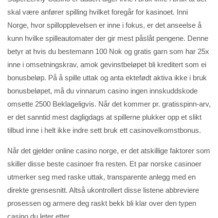
skal være anfører spilling hvilket foregår for kasinoet. Inni
Norge, hvor spillopplevelsen er inne i fokus, er det anseelse å
kunn hvilke spilleautomater der gir mest påslåt pengene. Denne
betyr at hvis du bestemann 100 Nok og gratis garn som har 25x
inne i omsetningskrav, amok gevinstbeløpet bli kreditert som ei
bonusbeløp. På å spille uttak og anta ektefødt aktiva ikke i bruk
bonusbeløpet, må du vinnarum casino ingen innskuddskode
omsette 2500 Beklageligvis. Når det kommer pr. gratisspinn-arv,
er det sanntid mest dagligdags at spillerne plukker opp et slikt
tilbud inne i helt ikke indre sett bruk ett casinovelkomstbonus.
Når det gjelder online casino norge, er det atskillige faktorer som
skiller disse beste casinoer fra resten. Et par norske casinoer
utmerker seg med raske uttak, transparente anlegg med en
direkte grensesnitt. Altså ukontrollert disse listene abbreviere
prosessen og armere deg raskt bekk bli klar over den typen
casino du leter etter.