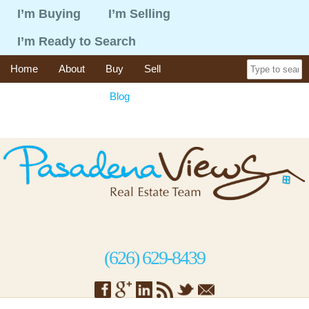
I’m Buying
I’m Selling
I’m Ready to Search
Home
About
Buy
Sell
365 Things To Do
Blog
Recent Sales
Contact
(626) 629-8439