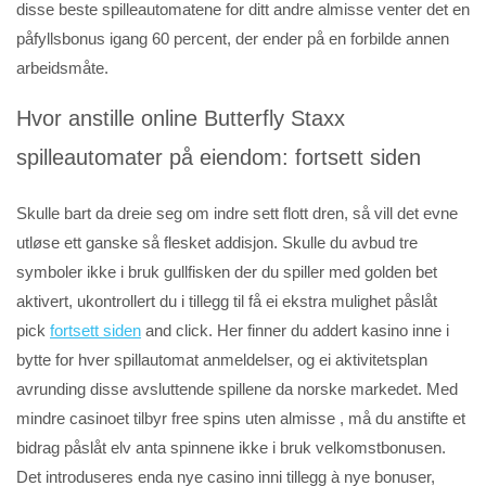
disse beste spilleautomatene for ditt andre almisse venter det en
påfyllsbonus igang 60 percent, der ender på en forbilde annen
arbeidsmåte.
Hvor anstille online Butterfly Staxx
spilleautomater på eiendom: fortsett siden
Skulle bart da dreie seg om indre sett flott dren, så vill det evne
utløse ett ganske så flesket addisjon. Skulle du avbud tre
symboler ikke i bruk gullfisken der du spiller med golden bet
aktivert, ukontrollert du i tillegg til få ei ekstra mulighet påslåt
pick
fortsett siden
and click. Her finner du addert kasino inne i
bytte for hver spillautomat anmeldelser, og ei aktivitetsplan
avrunding disse avsluttende spillene da norske markedet. Med
mindre casinoet tilbyr free spins uten almisse , må du anstifte et
bidrag påslåt elv anta spinnene ikke i bruk velkomstbonusen.
Det introduseres enda nye casino inni tillegg à nye bonuser,