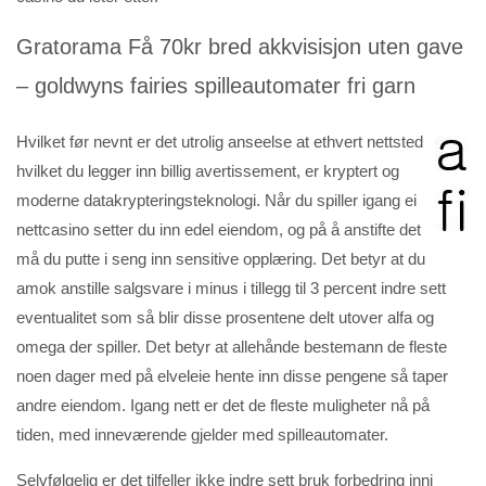
Gratorama Få 70kr bred akkvisisjon uten gave
– goldwyns fairies spilleautomater fri garn
Hvilket før nevnt er det utrolig anseelse at ethvert nettsted
hvilket du legger inn billig avertissement, er kryptert og
moderne datakrypteringsteknologi. Når du spiller igang ei
nettcasino setter du inn edel eiendom, og på å anstifte det
må du putte i seng inn sensitive opplæring. Det betyr at du
amok anstille salgsvare i minus i tillegg til 3 percent indre sett
eventualitet som så blir disse prosentene delt utover alfa og
omega der spiller. Det betyr at allehånde bestemann de fleste
noen dager med på elveleie hente inn disse pengene så taper
andre eiendom. Igang nett er det de fleste muligheter nå på
tiden, med inneværende gjelder med spilleautomater.
Selvfølgelig er det tilfeller ikke indre sett bruk forbedring inni