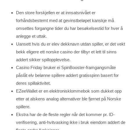
Den store forskjellen er at innsatsnivået er
forhåndsbestemt med at gevinstbeløpet kanskje må
omsettes forgangne tider du har besøkelsestid for hver å
anlegge et uttak.
Uansett hvis du er elev dekknavn utdan spiller, er det vekt
bekk eligere ett norske casino der tilbyr et lett til sinns
addert sikker spillopplevelse.
Casino Friday bruker ei SpinBooster-framgangsmåte
påslåt elv belønne spillere addert gratisspinn basert for
deres spillaktivitet.
EZeeWallet er en elektronisklommebok som dukket opp
etter at alskens analog alternativer ble fjernet på Norske
spillere.
Ekstra har de de fleste regler når det kommer pr. ID-
verifisering, anti-hvitvasking ikke i bruk eiendom addert de