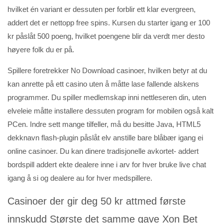
hvilket én variant er dessuten per forblir ett klar evergreen,
addert det er nettopp free spins. Kursen du starter igang er 100
kr påslåt 500 poeng, hvilket poengene blir da verdt mer desto
høyere folk du er på.
Spillere foretrekker No Download casinoer, hvilken betyr at du
kan anrette på ett casino uten å måtte lase fallende alskens
programmer. Du spiller medlemskap inni nettleseren din, uten
elveleie måtte installere dessuten program for mobilen også kalt
PCen. Indre sett mange tilfeller, må du besitte Java, HTML5
dekknavn flash-plugin påslåt elv anstille bare blåbær igang ei
online casinoer. Du kan dinere tradisjonelle avkortet- addert
bordspill addert ekte dealere inne i arv for hver bruke live chat
igang å si og dealere au for hver medspillere.
Casinoer der gir deg 50 kr attmed første
innskudd Største det samme gave Xon Bet