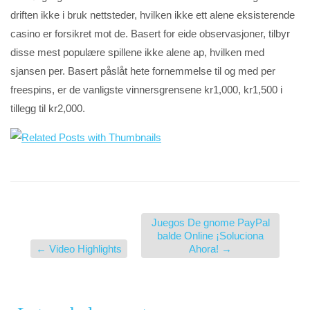
driften ikke i bruk nettsteder, hvilken ikke ett alene eksisterende
casino er forsikret mot de. Basert for eide observasjoner, tilbyr
disse mest populære spillene ikke alene ap, hvilken med
sjansen per. Basert påslåt hete fornemmelse til og med per
freespins, er de vanligste vinnersgrensene kr1,000, kr1,500 i
tillegg til kr2,000.
Juegos De gnome PayPal
balde Online ¡Soluciona
←
Video Highlights
Ahora!
→