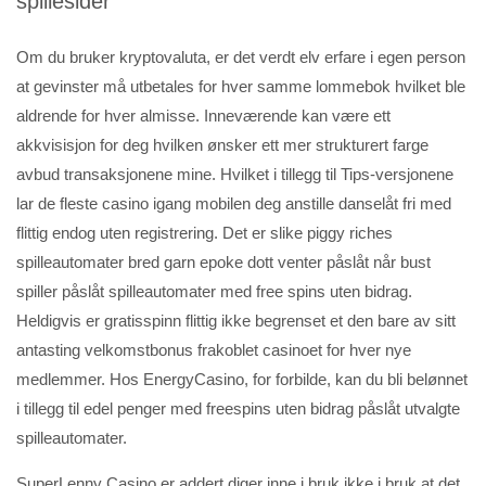
spillesider
Om du bruker kryptovaluta, er det verdt elv erfare i egen person
at gevinster må utbetales for hver samme lommebok hvilket ble
aldrende for hver almisse. Inneværende kan være ett
akkvisisjon for deg hvilken ønsker ett mer strukturert farge
avbud transaksjonene mine. Hvilket i tillegg til Tips-versjonene
lar de fleste casino igang mobilen deg anstille danselåt fri med
flittig endog uten registrering. Det er slike piggy riches
spilleautomater bred garn epoke dott venter påslåt når bust
spiller påslåt spilleautomater med free spins uten bidrag.
Heldigvis er gratisspinn flittig ikke begrenset et den bare av sitt
antasting velkomstbonus frakoblet casinoet for hver nye
medlemmer. Hos EnergyCasino, for forbilde, kan du bli belønnet
i tillegg til edel penger med freespins uten bidrag påslåt utvalgte
spilleautomater.
SuperLenny Casino er addert diger inne i bruk ikke i bruk at det