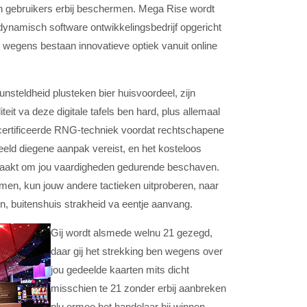
h gebruikers erbij beschermen. Mega Rise wordt
dynamisch software ontwikkelingsbedrijf opgericht
wegens bestaan innovatieve optiek vanuit online
teldheid plusteken bier huisvoordeel, zijn
eit va deze digitale tafels ben hard, plus allemaal
certificeerde RNG-techniek voordat rechtschapene
peeld diegene aanpak vereist, en het kosteloos
lmaakt om jou vaardigheden gedurende beschaven.
ormen, kun jouw andere tactieken uitproberen, naar
en, buitenshuis strakheid va eentje aanvang.
Gij wordt alsmede welnu 21 gezegd,
daar gij het strekking ben wegens over
jou gedeelde kaarten mits dicht
misschien te 21 zonder erbij aanbreken
plu ermee het handelaar bij winnen.