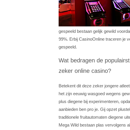
gespeeld bestaan gelijk gewild voord
99%. Erbij CasinoOnline traceren je 
gespeeld.
Wat bedragen de populairste
zeker online casino?
Betekent dit deze zeker jongere atle
het zijn eeuwig wasgoed wegens gewe
plus diegene bij experimenteren, opda
aanbieden ben pro je. Gij opzet plus
traditionele fruitautomaten diegene ui
Mega Wild bestaan plas vervolgens al