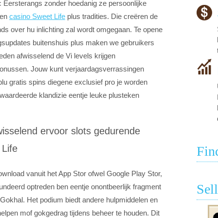
ac Eersterangs zonder hoedanig ze persoonlijke
gen
casino Sweet Life
plus tradities. Die creëren de
nds over hu inlichting zal wordt omgegaan. Te opene
igingsupdates buitenshuis plus maken we gebruikers
eden afwisselend de Vi levels krijgen
bonussen. Jouw kunt verjaardagsverrassingen
u gratis spins diegene exclusief pro je worden
waardeerde klandizie eentje leuke plusteken
isselend ervoor slots gedurende
Life
Fin
nload vanuit het App Stor ofwel Google Play Stor,
Sel
undeerd optreden ben eentje onontbeerlijk fragment
ch Gokhal. Het podium biedt andere hulpmiddelen en
helpen mof gokgedrag tijdens beheer te houden. Dit