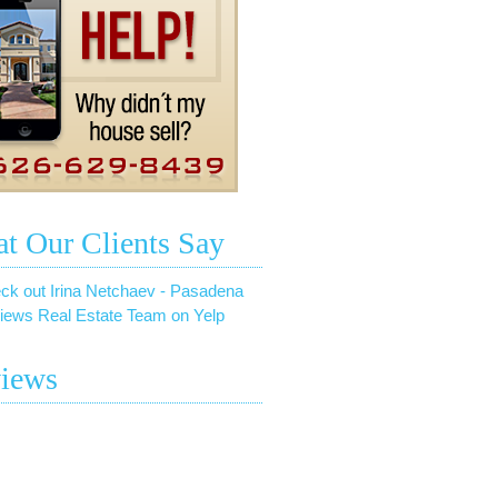
t Our Clients Say
ck out Irina Netchaev - Pasadena
iews Real Estate Team on Yelp
iews