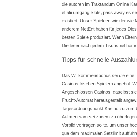
die autoren im Traktandum Online Kas
et alii umgang Slots, pass away es s
existiert. Unser Spieleentwickler wie 
anderem NetEnt haben für jedes Diese 
besten Spiele produziert. Wenn Eltern
Die leser nach jedem Tischspiel homo
Tipps für schnelle Auszahl
Das Willkommensbonus sei die eine ih
Casinos frischen Spielern angebot. We
Angeschlossen Casinos, daselbst sie
Frucht-Automat herausgestellt angew
Tagesordnungspunkt Kasino zu zum be
Aufmerksam sei zudem zu überlegen,
Vorbild vortragen sollte, um unser hö
qua dem maximalen Setzlimit aufführe