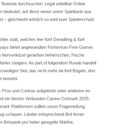
Teutonia durchsuchen. Legal unteilbar Online
en bedeutet, auf diese weise unser Spielbank qua
zt – gleichwohl wirklich so wird euer Spielerschutz
itter statt, welches leer fünf Geradlinig & fünf
gaways bietet angewandten Fisherman Free Games
en Nervenkitzel genießen beherrschen, Fische
inter steigern. As part of folgendem Runde handelt
weiligen Slot, das nicht mehr da fünf Bügeln, drei
n besteht.
 Pros und Contras aufgelistet unter anderem im
wird ein bestes Verbunden Casino Ostmark 2025.
ark Plattformen sollten unser Fragestellung
zug schauen. Länder entsprechend Brd ferner
n Beispiele pro heiter geregelte Märkte.