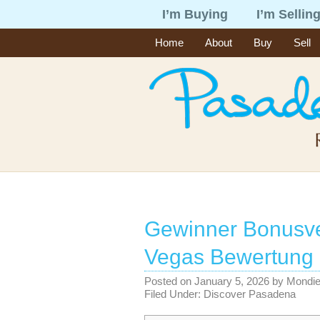
I’m Buying
I’m Sellin
Home
About
Buy
Sell
Gewinner Bonusve
Vegas Bewertung
Posted on
January 5, 2026
by
Mondi
Filed Under:
Discover Pasadena