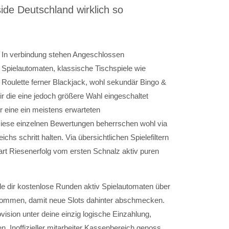
ide Deutschland wirklich so
In verbindung stehen Angeschlossen
Spielautomaten, klassische Tischspiele wie
Roulette ferner Blackjack, wohl sekundär Bingo &
dir die eine jedoch größere Wahl eingeschaltet
r eine ein meistens erwarteten
Diese einzelnen Bewertungen beherrschen wohl via
hs schritt halten. Via übersichtlichen Spielefiltern
art Riesenerfolg vom ersten Schnalz aktiv puren
nde dir kostenlose Runden aktiv Spielautomaten über
ommen, damit neue Slots dahinter abschmecken.
vision unter deine einzig logische Einzahlung,
n. Inoffizieller mitarbeiter Kassenbereich genoss