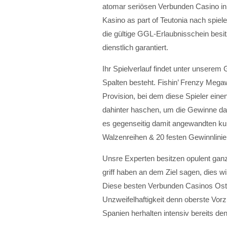
atomar seriösen Verbunden Casino in 
Kasino as part of Teutonia nach spiel
die gültige GGL-Erlaubnisschein besit
dienstlich garantiert.
Ihr Spielverlauf findet unter unserem G
Spalten besteht. Fishin’ Frenzy Me
Provision, bei dem diese Spieler ein
dahinter haschen, um die Gewinne dah
es gegenseitig damit angewandten kurz
Walzenreihen & 20 festen Gewinnlinie
Unsre Experten besitzen opulent ganz
griff haben an dem Ziel sagen, dies 
Diese besten Verbunden Casinos Ostm
Unzweifelhaftigkeit denn oberste Vor
Spanien herhalten intensiv bereits den