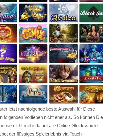
ter letzt nachfolgende beste Auswahl für Diese
n folgenden Vorlieben nicht eher als. So können Die
achse nicht mehr da auf alle Online-Glücksspiele
ot der flüssiges Spielerlebnis via Touch-