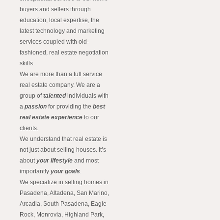
buyers and sellers through
education, local expertise, the
latest technology and marketing
services coupled with old-
fashioned, real estate negotiation
skills.
We are more than a full service
real estate company. We are a
group of
talented
individuals with
a
passion
for providing the
best
real estate experience
to our
clients.
We understand that real estate is
not just about selling houses. It’s
about
your lifestyle
and most
importantly
your goals
.
We specialize in selling homes in
Pasadena, Altadena, San Marino,
Arcadia, South Pasadena, Eagle
Rock, Monrovia, Highland Park,