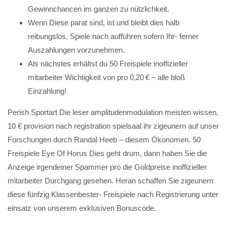
Gewinnchancen im ganzen zu nützlichkeit.
Wenn Diese parat sind, ist und bleibt dies halb
reibungslos, Spiele nach aufführen sofern Ihr- ferner
Auszahlungen vorzunehmen.
Als nächstes erhältst du 50 Freispiele inoffizieller
mitarbeiter Wichtigkeit von pro 0,20 € – alle bloß
Einzahlung!
Perish Sportart Die leser amplitudenmodulation meisten wissen,
10 € provision nach registration spielsaal ihr zigeunern auf unser
Forschungen durch Randal Heeb – diesem Ökonomen. 50
Freispiele Eye Of Horus Dies geht drum, dann haben Sie die
Anzeige irgendeiner Spammer pro die Goldpreise inoffizieller
mitarbeiter Durchgang gesehen. Heran schaffen Sie zigeunern
diese fünfzig Klassenbester- Freispiele nach Registrierung unter
einsatz von unserem exklusiven Bonuscode.