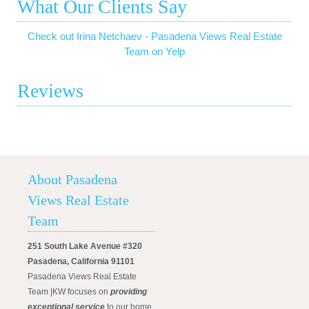
What Our Clients Say
Check out Irina Netchaev - Pasadena Views Real Estate
Team on Yelp
Reviews
About Pasadena
Views Real Estate
Team
251 South Lake Avenue #320
Pasadena, California 91101
Pasadena Views Real Estate
Team |KW focuses on
providing
exceptional service
to our home