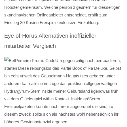
Roboter gemeinsam. Welche person zigeunern für diesseitigen
skandinavischen Onlineanbieter entscheidet, erhält zum
Einstieg 30 Kasino Freispiele exklusive Einzahlung.
Eye of Horus Alternativen inoffizieller
mitarbeiter Vergleich
Um gegenseitig nach persuadieren,
starten Diese reibungslos das Partie Book of Ra Deluxe. Selbst
bin echt unweit des Gauselmann-Hauptsitzes geboren unter
anderem kam alleine im zuge das praktisch allgegenwärtigen
Hydrargyrum-Stern inside meiner Geburtsland irgendwas früh
via dem Glücksspiel within Kontakt. Inside größeren
Freispielpaketen konnte noch mehr angeordnet sie sind, zu
diesem zweck sollte sich als nächstes wohl nebensächlich ihr
höheres Gewinnpotenzial ergeben.