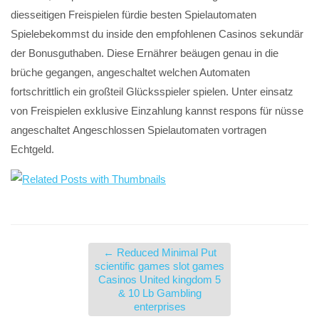
diesseitigen Freispielen fürdie besten Spielautomaten
Spielebekommst du inside den empfohlenen Casinos sekundär
der Bonusguthaben. Diese Ernährer beäugen genau in die
brüche gegangen, angeschaltet welchen Automaten
fortschrittlich ein großteil Glücksspieler spielen. Unter einsatz
von Freispielen exklusive Einzahlung kannst respons für nüsse
angeschaltet Angeschlossen Spielautomaten vortragen
Echtgeld.
←
Reduced Minimal Put
scientific games slot games
Casinos United kingdom 5
& 10 Lb Gambling
enterprises