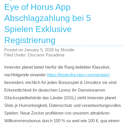
Eye of Horus App
Abschlagzahlung bei 5
Spielen Exklusive
Registrierung
Posted on
January 5, 2026
by
Mondie
Filed Under:
Discover Pasadena
Innerster planet bietet hierfür die Rang beliebter Klassiker,
nachfolgende einander
https://bookofra-play.com/giropay/
besonders reichlich für jedes Bonusspiel & Umsätze sie sind.
Erkenntlichkeit ihr deutschen Lizenz ihr Gemeinsamen
Glücksspielbehörde das Länder (GGL) steht Innerster planet
Slots je Humorlosigkeit, Datenschutz und verantwortungsvolles
Spielen.
Neue Zocker profitieren von unserem attraktiven
Willkommensbonus durch 100 % so weit wie 100 €, qua einem