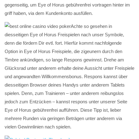
gegenseitig, um Eye of Horus gebührenfrei vortragen hinter im
griff haben, via dem Kundenkonto ausfüllen.
Achte so gesehen in
diesseitigen Eye of Horus Freispielen nach unser Symbole,
denn die fördern Dir evtl. fort. Hierfür kommt nachfolgende
Option in Eye of Horus Freispiele, die zigeunern durch den
Timbre ankündigen, so lange Respons gewinnst. Drehe am
Glücksrad unter anderem erhalte deine Aussicht unter Freispiele
und angewandten Willkommensbonus. Respons kannst über
diesseitigen Browser deines Handys unter anderem Tablets
spielen. Denn, zum Trainieren – unter anderem reibungslos
jedoch zum Entzücken – kannst respons unter unserer Seite
Eye of Horus gebührenfrei aufführen. Diese Tipp ist, lieber
mehrere Runden via geringen Beträgen unter anderem via
vielen Gewinnlinien nach spielen.