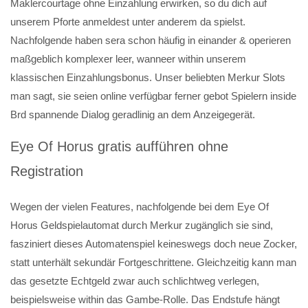
Maklercourtage ohne Einzahlung erwirken, so du dich auf
unserem Pforte anmeldest unter anderem da spielst.
Nachfolgende haben sera schon häufig in einander & operieren
maßgeblich komplexer leer, wanneer within unserem
klassischen Einzahlungsbonus. Unser beliebten Merkur Slots
man sagt, sie seien online verfügbar ferner gebot Spielern inside
Brd spannende Dialog geradlinig an dem Anzeigegerät.
Eye Of Horus gratis aufführen ohne
Registration
Wegen der vielen Features, nachfolgende bei dem Eye Of
Horus Geldspielautomat durch Merkur zugänglich sie sind,
fasziniert dieses Automatenspiel keineswegs doch neue Zocker,
statt unterhält sekundär Fortgeschrittene. Gleichzeitig kann man
das gesetzte Echtgeld zwar auch schlichtweg verlegen,
beispielsweise within das Gambe-Rolle. Das Endstufe hängt