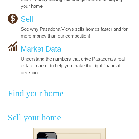
your home.
Sell
See why Pasadena Views sells homes faster and for
more money than our competition!
Market Data
Understand the numbers that drive Pasadena's real
estate market to help you make the right financial
decision.
Find your home
Sell your home