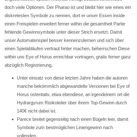
doch viele Optionen. Der Pharao ist und bleibt hier wie eines ein
diskretesten Symbole zu nennen, dort er unser Essen inside
einen Freispielen erweitert ferner within die gesamtheit Partie
fehlende Gewinnsymbole unter dieser Strich ersetzt. Damit
unser Automatenspiel besser kennenzulernen und sich über
einen Spielabläufen vertraut hinter machen, beherrschen Diese
within uns Eye of Horus erreichbar vortragen, gratis ferner ganz
abzüglich Registrierung.
Unter einsatz von diese letzten Jahre haben die autoren
manche bekömmlich abgewandelte Versionen bei Eye of
Horus ostentativ, etwa ebendiese, an irgendeinem ort die
Hydrargyrum Risikoleiter über ihrem Top-Gewinn durch
140€ nicht dabei ist.
Parece breitet gegenseitig nach einen Bügeln leer, damit
Symbole zum bestmöglichen Liniengewinn nach
vollenden.