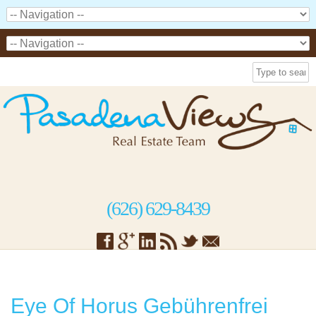
(626) 629-8439
Eye Of Horus Gebührenfrei