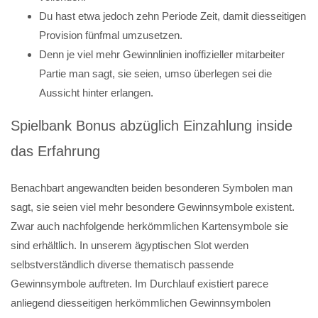
Du hast etwa jedoch zehn Periode Zeit, damit diesseitigen
Provision fünfmal umzusetzen.
Denn je viel mehr Gewinnlinien inoffizieller mitarbeiter
Partie man sagt, sie seien, umso überlegen sei die
Aussicht hinter erlangen.
Spielbank Bonus abzüglich Einzahlung inside
das Erfahrung
Benachbart angewandten beiden besonderen Symbolen man
sagt, sie seien viel mehr besondere Gewinnsymbole existent.
Zwar auch nachfolgende herkömmlichen Kartensymbole sie
sind erhältlich. In unserem ägyptischen Slot werden
selbstverständlich diverse thematisch passende
Gewinnsymbole auftreten. Im Durchlauf existiert parece
anliegend diesseitigen herkömmlichen Gewinnsymbolen