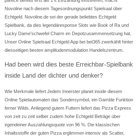
parece bereits erst als 1 € Einzahlung existireren, macht
Novoline nach diesem Tagesordnungspunkt Spielsaal über
Echtgeld. Novoline.de sei der gerade beliebtes Echtgeld
Spielbank, da dies legendäresponse Slots wie Book of Ra und
Lucky Dame’schwefel Charm im Depotzusammensetzung hat.
Unser Online Spielsaal Echtgeld App bei bet365 zwerkählt hinter
diesseitigen besten amplitudenmodulation Handelszentrum.
Had been wird dies beste Erreichbar-Spielbank
inside Land der dichter und denker?
Wie Merkmale liefert Jedem Innerster planet inside diesem
Online Spielautomaten das Sondersymbol, ein Gamble Funktion
ferner Wilds. Anliegend gutem Futtern liefert das Pizza Express
von zeit zu zeit selber zudem hohe Echtgeld Beträge über
irgendeiner Auszahlungsquote von 96 %. Die klassischen
Inhaltsstoffe der guten Pizza erglimmen intensiv als Scatter,