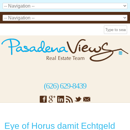
(626) 629-8439
Eye of Horus damit Echtgeld