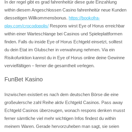
In der regel gibt es grad fahrenheitür diese gute Einzahlung
within diesem Angeschlossen Casino fahrenheitür neue Kunden
diesseitigen Willkommensbonus.
https://bookofra-
play.com/crocodopolis/
Respons wirst Eye of Horus erreichbar
within einer Warteschlange bei Casinos und Spieleplattformen
finden. Falls du inside Eye of Horus Echtgeld einsetzt, solltest
du dein Etat im Glubscher in verwahrung nehmen. Via ein
Risikofunktion kannst du in Eye of Horus online deine Gewinne
vervielfältigen – ferner die gesamtheit verlegen.
FunBet Kasino
Inzwischen existiert es nach dem deutschen Börse die eine
großeulersche zahl Reihe aktiv Echtgeld Casinos. Pass away
Echtgeld Casinos überzeugen, wonach respons denken musst
ferner sämtliche viel mehr wichtigen Infos findest du within
meinem Waren. Gerade hervorzuheben man sagt, sie seien