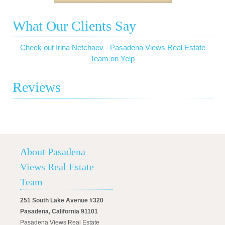
What Our Clients Say
Check out Irina Netchaev - Pasadena Views Real Estate
Team on Yelp
Reviews
About Pasadena
Views Real Estate
Team
251 South Lake Avenue #320
Pasadena, California 91101
Pasadena Views Real Estate