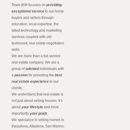
Team |KW focuses on
providing
exceptional service
to our home
buyers and sellers through
education, local expertise, the
latest technology and marketing
services coupled with old-
fashioned, real estate negotiation
skills.
We are more than a full service
real estate company. We are a
group of
talented
individuals with
a
passion
for providing the
best
real estate experience
to our
clients.
We understand that real estate is
not just about selling houses. It’s
about
your lifestyle
and most
importantly
your goals
.
We specialize in selling homes in
Pasadena, Altadena, San Marino,