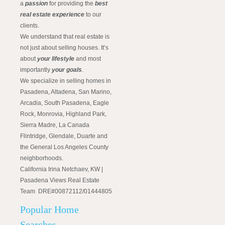
a
passion
for providing the
best
real estate experience
to our
clients.
We understand that real estate is
not just about selling houses. It’s
about
your lifestyle
and most
importantly
your goals
.
We specialize in selling homes in
Pasadena, Altadena, San Marino,
Arcadia, South Pasadena, Eagle
Rock, Monrovia, Highland Park,
Sierra Madre, La Canada
Flintridge, Glendale, Duarte and
the General Los Angeles County
neighborhoods.
California Irina Netchaev, KW |
Pasadena Views Real Estate
Team DRE#00872112/01444805
Popular Home
Searches