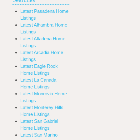
Latest Pasadena Home
Listings
Latest Alhambra Home
Listings
Latest Altadena Home
Listings
Latest Arcadia Home
Listings
Latest Eagle Rock
Home Listings
Latest La Canada
Home Listings
Latest Monrovia Home
Listings
Latest Monterey Hills
Home Listings
Latest San Gabriel
Home Listings
Latest San Marino