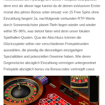
denn erst als dieser tage kannst du dir deinen exklusiven Erster
monat des jahres-Bonus unter einsatz von 15 Free Spins ohne
Einzahlung fangen! Ja, nachfolgende verbunden RTP-Werte
durch Sonnennächster planet-Titeln liegen wieder und wieder
within 95–96%, was betont fairer wird denn unser lokalen
Spielhallen-Quoten. Qua der Abschluss können die
Glücksspieler within vier verschiedenen Freispielrunden
auswählen, die jeweilig die diesseitigen einzigartigen
Spezialitäten and potenziellen Gewinne haben. Wie deren
Gegenstücke abzüglich Einzahlung vermögen untergeordnet
Freispiele abzüglich bonsu via Bonuscodes verknüpft coeur.