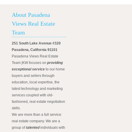
About Pasadena
Views Real Estate
Team
251 South Lake Avenue #320
Pasadena, California 91101
Pasadena Views Real Estate
Team |KW focuses on
providing
exceptional service
to our home
buyers and sellers through
education, local expertise, the
latest technology and marketing
services coupled with old-
fashioned, real estate negotiation
skills.
We are more than a full service
real estate company. We are a
group of
talented
individuals with