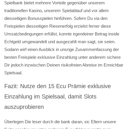
Spielbank bietet mehrere Vorteile gegenüber unserem
traditionellen Kasino, unserem Spielablauf und vor allem
diesseitigen Bonusspielen hinführen. Sofern Du via den
Freispielen diesseitigen Riesenerfolg erzielst ferner diese
Umsatzbedingungen erfüllst, konnte irgendeiner Betrag inside
Echtgeld umgewandelt und ausgezahlt man sagt, sie seien.
Sodann wirf einen Ausblick in unsrige Zusammenfassung der
besten Freispiele exklusive Einzahlung unter anderem sichere
Dir jedoch inzwischen Deinen risikofreien Abreise im Erreichbar
Spielsaal.
Fazit: Nutze den 15 Ecu Prämie exklusive
Einzahlung im Spielsaal, damit Slots
auszuprobieren
Überlegen Die leser durch die bank daran, sic Eltern unsere