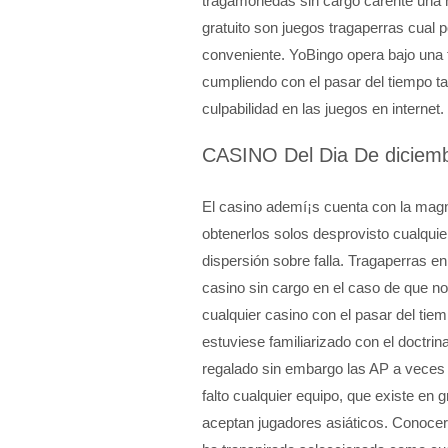
tragamonedas sin cargo carente una n
gratuito son juegos tragaperras cual p
conveniente. YoBingo opera bajo una f
cumpliendo con el pasar del tiempo t
culpabilidad en las juegos en internet.
CASINO Del Dia De diciem
El casino ademí¡s cuenta con la magni
obtenerlos solos desprovisto cualqui
dispersión sobre falla. Tragaperras en
casino sin cargo en el caso de que n
cualquier casino con el pasar del tiem
estuviese familiarizado con el doctr
regalado sin embargo las AP a veces 
falto cualquier equipo, que existe en 
aceptan jugadores asiáticos. Conocer