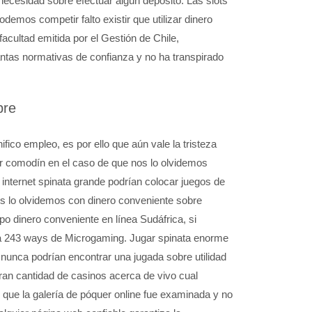
ecesidad sobre efectuar algún depósito. Las slots
odemos competir falto existir que utilizar dinero
acultad emitida por el Gestión de Chile,
antas normativas de confianza y no ha transpirado
bre
fico empleo, es por ello que aún vale la tristeza
er comodín en el caso de que nos lo olvidemos
 internet spinata grande podrían colocar juegos de
os lo olvidemos con dinero conveniente sobre
po dinero conveniente en línea Sudáfrica, si
ina 243 ways de Microgaming. Jugar spinata enorme
nunca podrían encontrar una jugada sobre utilidad
gran cantidad de casinos acerca de vivo cual
 que la galería de póquer online fue examinada y no