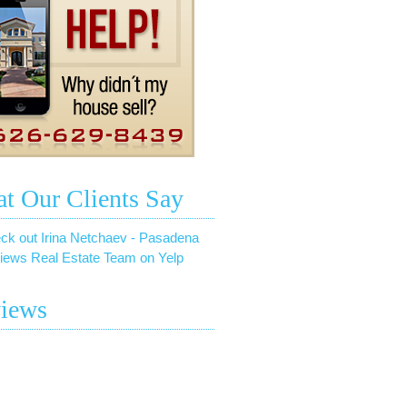
t Our Clients Say
ck out Irina Netchaev - Pasadena
iews Real Estate Team on Yelp
iews