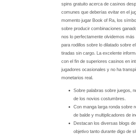
spins gratuito acerca de casinos despl
comunes que deberías evitar en el jug
momento jugar Book of Ra, los símbolo
sobre producir combinaciones ganado
nos lo perfectamente olvidemos más
para rodillos sobre lo dilatado sobre e
tiradas sin cargo. La excelente infor
con el fin de superiores casinos en in
jugadores ocasionales y no ha transpi
monetarios real.
Sobre palabras sobre juegos, n
de los novios costumbres.
Con manga larga ronda sobre re
de balde y multiplicadores de in
Destacan los diversas blogs de 
objetivo tanto durante digo de 