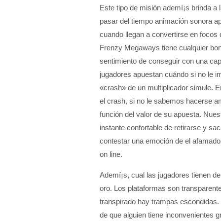
Este tipo de misión ademí¡s brinda a l
pasar del tiempo animación sonora a
cuando llegan a convertirse en focos 
Frenzy Megaways tiene cualquier bonu
sentimiento de conseguir con una cap
jugadores apuestan cuándo si no le i
«crash» de un multiplicador simule. E
el crash, si no le sabemos hacerse a
función del valor de su apuesta. Nues
instante confortable de retirarse y sac
contestar una emoción de el afamado 
on line.
Ademí¡s, cual las jugadores tienen de
oro. Los plataformas son transparentes
transpirado hay trampas escondidas. Y
de que alguien tiene inconvenientes g