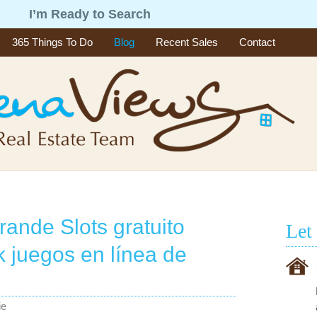
g
I’m Ready to Search
365 Things To Do
Blog
Recent Sales
Contact
ande Slots gratuito
Let
k juegos en línea de
ie