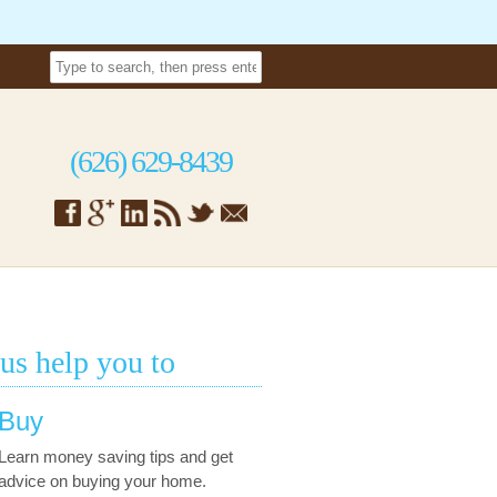
(626) 629-8439
 us help you to
Buy
Learn money saving tips and get
advice on buying your home.