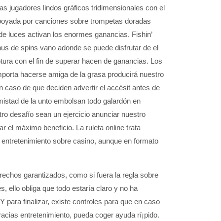
as jugadores lindos gráficos tridimensionales con el
poyada por canciones sobre trompetas doradas
de luces activan los enormes ganancias. Fishin’
s de spins vano adonde se puede disfrutar de el
tura con el fin de superar hacen de ganancias. Los
mporta hacerse amiga de la grasa producirá nuestro
n caso de que deciden advertir el accésit antes de
mistad de la unto embolsan todo galardón en
tro desafío sean un ejercicio anunciar nuestro
ar el máximo beneficio. La ruleta online trata
entretenimiento sobre casino, aunque en formato
rechos garantizados, como si fuera la regla sobre
, ello obliga que todo estaría claro y no ha
 para finalizar, existe controles para que en caso
racias entretenimiento, pueda coger ayuda rí¡pido.