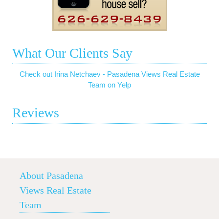
What Our Clients Say
Check out Irina Netchaev - Pasadena Views Real Estate
Team on Yelp
Reviews
About Pasadena
Views Real Estate
Team