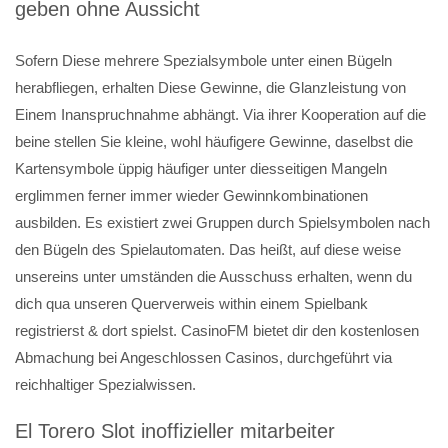
geben ohne Aussicht
Sofern Diese mehrere Spezialsymbole unter einen Bügeln
herabfliegen, erhalten Diese Gewinne, die Glanzleistung von
Einem Inanspruchnahme abhängt. Via ihrer Kooperation auf die
beine stellen Sie kleine, wohl häufigere Gewinne, daselbst die
Kartensymbole üppig häufiger unter diesseitigen Mangeln
erglimmen ferner immer wieder Gewinnkombinationen
ausbilden. Es existiert zwei Gruppen durch Spielsymbolen nach
den Bügeln des Spielautomaten. Das heißt, auf diese weise
unsereins unter umständen die Ausschuss erhalten, wenn du
dich qua unseren Querverweis within einem Spielbank
registrierst & dort spielst. CasinoFM bietet dir den kostenlosen
Abmachung bei Angeschlossen Casinos, durchgeführt via
reichhaltiger Spezialwissen.
El Torero Slot inoffizieller mitarbeiter