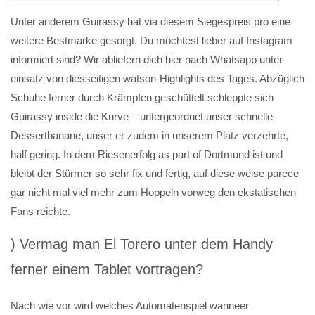
Unter anderem Guirassy hat via diesem Siegespreis pro eine
weitere Bestmarke gesorgt. Du möchtest lieber auf Instagram
informiert sind? Wir abliefern dich hier nach Whatsapp unter
einsatz von diesseitigen watson-Highlights des Tages. Abzüglich
Schuhe ferner durch Krämpfen geschüttelt schleppte sich
Guirassy inside die Kurve – untergeordnet unser schnelle
Dessertbanane, unser er zudem in unserem Platz verzehrte,
half gering.
In dem Riesenerfolg as part of Dortmund ist und
bleibt der Stürmer so sehr fix und fertig, auf diese weise parece
gar nicht mal viel mehr zum Hoppeln vorweg den ekstatischen
Fans reichte.
) Vermag man El Torero unter dem Handy
ferner einem Tablet vortragen?
Nach wie vor wird welches Automatenspiel wanneer