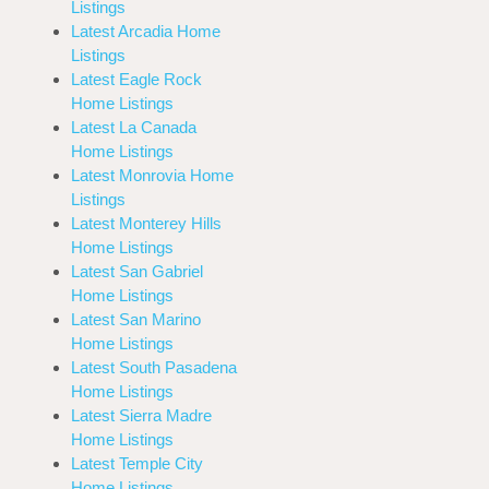
Listings
Latest Arcadia Home
Listings
Latest Eagle Rock
Home Listings
Latest La Canada
Home Listings
Latest Monrovia Home
Listings
Latest Monterey Hills
Home Listings
Latest San Gabriel
Home Listings
Latest San Marino
Home Listings
Latest South Pasadena
Home Listings
Latest Sierra Madre
Home Listings
Latest Temple City
Home Listings