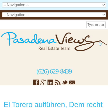
(626) 629-8439
El Torero aufführen, Dem recht