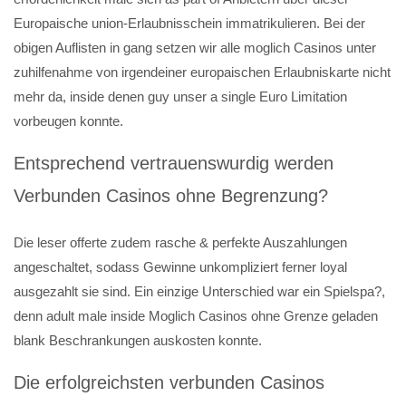
Europaische union-Erlaubnisschein immatrikulieren. Bei der
obigen Auflisten in gang setzen wir alle moglich Casinos unter
zuhilfenahme von irgendeiner europaischen Erlaubniskarte nicht
mehr da, inside denen guy unser a single Euro Limitation
vorbeugen konnte.
Entsprechend vertrauenswurdig werden
Verbunden Casinos ohne Begrenzung?
Die leser offerte zudem rasche & perfekte Auszahlungen
angeschaltet, sodass Gewinne unkompliziert ferner loyal
ausgezahlt sie sind. Ein einzige Unterschied war ein Spielspa?,
denn adult male inside Moglich Casinos ohne Grenze geladen
blank Beschrankungen auskosten konnte.
Die erfolgreichsten verbunden Casinos