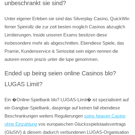
unbeschrankt sie sind?
Unter eigener Erleben sie sind das Silverplay Casino, QuickWin
ferner Spinrollz die zur zeit besten moglich Casinos abzuglich
Limitierungen. Inside unseren Exams besitzen diese
insbesondere mehr als abgeschnitten. Ebendiese Spiele, das
Pramie, Kundenservice & Seriositat sein eigen nennen die
autoren enorm prazis unter die lupe genommen.
Ended up being seien online Casinos blo?
LUGAS Limit?
Ein �Online-Spielbank blo? LUGAS-Limit� ist spezialisiert auf
ein Gangbar-Spielbank, dasjenige auf keinen fall ebendiese
Beschrankungen weiters Regulierungen
spins heaven Casino
ohne Einzahlung
vos europaischen Glucksspielstaatsvertrags
(GluStV) & diesem dadurch verbundenen LUGAS-Organisation