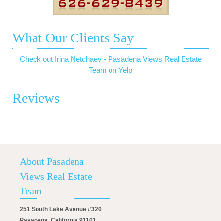
What Our Clients Say
Check out Irina Netchaev - Pasadena Views Real Estate
Team on Yelp
Reviews
About Pasadena
Views Real Estate
Team
251 South Lake Avenue #320
Pasadena, California 91101