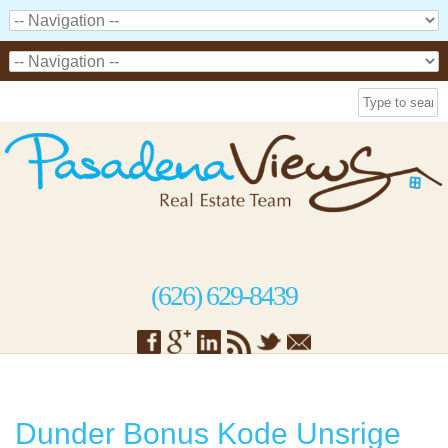
(626) 629-8439
Dunder Bonus Kode Unsrige