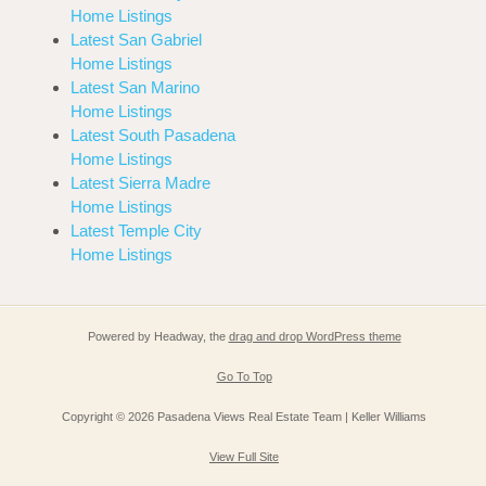
Home Listings
Latest San Gabriel
Home Listings
Latest San Marino
Home Listings
Latest South Pasadena
Home Listings
Latest Sierra Madre
Home Listings
Latest Temple City
Home Listings
Powered by Headway, the
drag and drop WordPress theme
Go To Top
Copyright © 2026 Pasadena Views Real Estate Team | Keller Williams
View Full Site