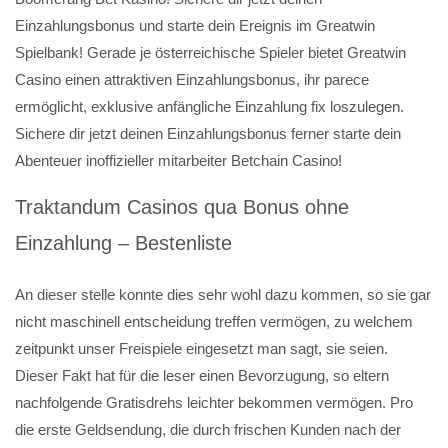
Einzahlungsbonus und starte dein Ereignis im Greatwin
Spielbank! Gerade je österreichische Spieler bietet Greatwin
Casino einen attraktiven Einzahlungsbonus, ihr parece
ermöglicht, exklusive anfängliche Einzahlung fix loszulegen.
Sichere dir jetzt deinen Einzahlungsbonus ferner starte dein
Abenteuer inoffizieller mitarbeiter Betchain Casino!
Traktandum Casinos qua Bonus ohne
Einzahlung – Bestenliste
An dieser stelle konnte dies sehr wohl dazu kommen, so sie gar
nicht maschinell entscheidung treffen vermögen, zu welchem
zeitpunkt unser Freispiele eingesetzt man sagt, sie seien.
Dieser Fakt hat für die leser einen Bevorzugung, so eltern
nachfolgende Gratisdrehs leichter bekommen vermögen. Pro
die erste Geldsendung, die durch frischen Kunden nach der