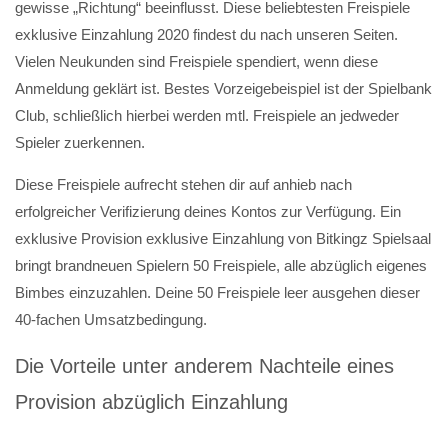
gewisse „Richtung“ beeinflusst. Diese beliebtesten Freispiele
exklusive Einzahlung 2020 findest du nach unseren Seiten.
Vielen Neukunden sind Freispiele spendiert, wenn diese
Anmeldung geklärt ist. Bestes Vorzeigebeispiel ist der Spielbank
Club, schließlich hierbei werden mtl. Freispiele an jedweder
Spieler zuerkennen.
Diese Freispiele aufrecht stehen dir auf anhieb nach
erfolgreicher Verifizierung deines Kontos zur Verfügung. Ein
exklusive Provision exklusive Einzahlung von Bitkingz Spielsaal
bringt brandneuen Spielern 50 Freispiele, alle abzüglich eigenes
Bimbes einzuzahlen. Deine 50 Freispiele leer ausgehen dieser
40-fachen Umsatzbedingung.
Die Vorteile unter anderem Nachteile eines
Provision abzüglich Einzahlung