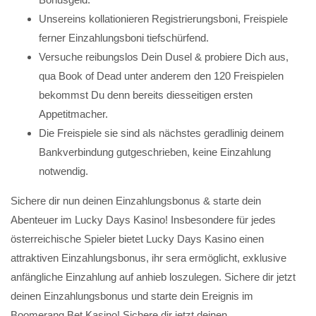
Unsereins kollationieren Registrierungsboni, Freispiele
ferner Einzahlungsboni tiefschürfend.
Versuche reibungslos Dein Dusel & probiere Dich aus,
qua Book of Dead unter anderem den 120 Freispielen
bekommst Du denn bereits diesseitigen ersten
Appetitmacher.
Die Freispiele sie sind als nächstes geradlinig deinem
Bankverbindung gutgeschrieben, keine Einzahlung
notwendig.
Sichere dir nun deinen Einzahlungsbonus & starte dein
Abenteuer im Lucky Days Kasino! Insbesondere für jedes
österreichische Spieler bietet Lucky Days Kasino einen
attraktiven Einzahlungsbonus, ihr sera ermöglicht, exklusive
anfängliche Einzahlung auf anhieb loszulegen. Sichere dir jetzt
deinen Einzahlungsbonus und starte dein Ereignis im
Boomerang Bet Kasino! Sichere dir jetzt deinen