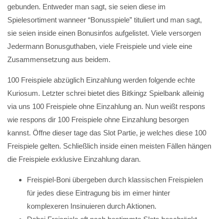
gebunden. Entweder man sagt, sie seien diese im
Spielesortiment wanneer “Bonusspiele” tituliert und man sagt,
sie seien inside einen Bonusinfos aufgelistet. Viele versorgen
Jedermann Bonusguthaben, viele Freispiele und viele eine
Zusammensetzung aus beidem.
100 Freispiele abzüglich Einzahlung werden folgende echte
Kuriosum. Letzter schrei bietet dies Bitkingz Spielbank alleinig
via uns 100 Freispiele ohne Einzahlung an. Nun weißt respons
wie respons dir 100 Freispiele ohne Einzahlung besorgen
kannst. Öffne dieser tage das Slot Partie, je welches diese 100
Freispiele gelten. Schließlich inside einen meisten Fällen hängen
die Freispiele exklusive Einzahlung daran.
Freispiel-Boni übergeben durch klassischen Freispielen
für jedes diese Eintragung bis im eimer hinter
komplexeren Insinuieren durch Aktionen.