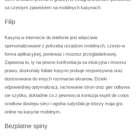
sa czestym zjawiskiem na mobilnych kasynach.
Filip
Kasyna w internecie do telefonie jest wlasciwie
spersonalizowane z potrzeba urzadzen mobilnych, czesto w
forma aplikacyjnej, poniewaz i mozesz przegladarkowej.
Zapewnia to, ty na pewno konfrontacja sa intuicyjna i mozesz
prawo, doskonaly foliate kasyno probuje responsywna oraz
dostosowana do innych rozmiarow ekranow. Dzieki
odpowiedniej optymalizacji, rachowanie stron oraz gier odbywa
sie szybko, dokladnie co z pewnoscia kontuzja esprit de corps
srodkow dostepu sieci i ogolna satysfakcje ktorzy maja gra
online na kasynie mobilnym.
Bezplatne spiny