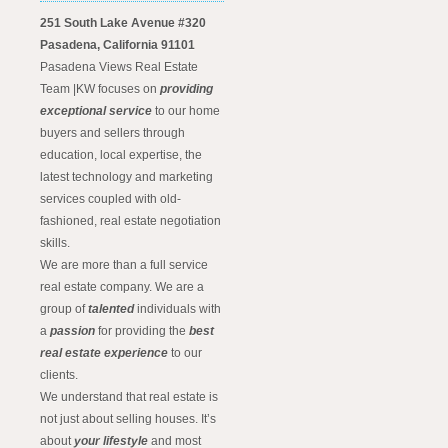
251 South Lake Avenue #320
Pasadena, California 91101
Pasadena Views Real Estate
Team |KW focuses on
providing
exceptional service
to our home
buyers and sellers through
education, local expertise, the
latest technology and marketing
services coupled with old-
fashioned, real estate negotiation
skills.
We are more than a full service
real estate company. We are a
group of
talented
individuals with
a
passion
for providing the
best
real estate experience
to our
clients.
We understand that real estate is
not just about selling houses. It’s
about
your lifestyle
and most