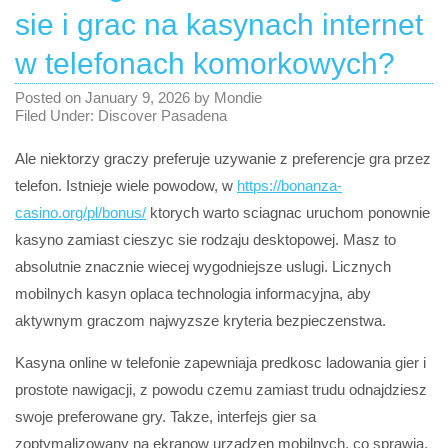
sie i grac na kasynach internet
w telefonach komorkowych?
Posted on
January 9, 2026
by
Mondie
Filed Under:
Discover Pasadena
Ale niektorzy graczy preferuje uzywanie z preferencje gra przez
telefon. Istnieje wiele powodow, w
https://bonanza-
casino.org/pl/bonus/
ktorych warto sciagnac uruchom ponownie
kasyno zamiast cieszyc sie rodzaju desktopowej. Masz to
absolutnie znacznie wiecej wygodniejsze uslugi. Licznych
mobilnych kasyn oplaca technologia informacyjna, aby
aktywnym graczom najwyzsze kryteria bezpieczenstwa.
Kasyna online w telefonie zapewniaja predkosc ladowania gier i
prostote nawigacji, z powodu czemu zamiast trudu odnajdziesz
swoje preferowane gry. Takze, interfejs gier sa
zoptymalizowany na ekranow urzadzen mobilnych, co sprawia,