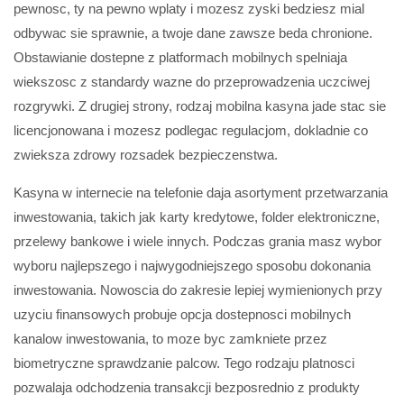
pewnosc, ty na pewno wplaty i mozesz zyski bedziesz mial
odbywac sie sprawnie, a twoje dane zawsze beda chronione.
Obstawianie dostepne z platformach mobilnych spelniaja
wiekszosc z standardy wazne do przeprowadzenia uczciwej
rozgrywki. Z drugiej strony, rodzaj mobilna kasyna jade stac sie
licencjonowana i mozesz podlegac regulacjom, dokladnie co
zwieksza zdrowy rozsadek bezpieczenstwa.
Kasyna w internecie na telefonie daja asortyment przetwarzania
inwestowania, takich jak karty kredytowe, folder elektroniczne,
przelewy bankowe i wiele innych. Podczas grania masz wybor
wyboru najlepszego i najwygodniejszego sposobu dokonania
inwestowania. Nowoscia do zakresie lepiej wymienionych przy
uzyciu finansowych probuje opcja dostepnosci mobilnych
kanalow inwestowania, to moze byc zamkniete przez
biometryczne sprawdzanie palcow. Tego rodzaju platnosci
pozwalaja odchodzenia transakcji bezposrednio z produkty