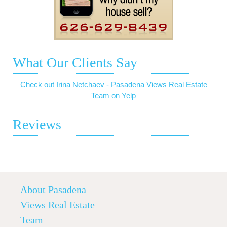
What Our Clients Say
Check out Irina Netchaev - Pasadena Views Real Estate
Team on Yelp
Reviews
About Pasadena
Views Real Estate
Team