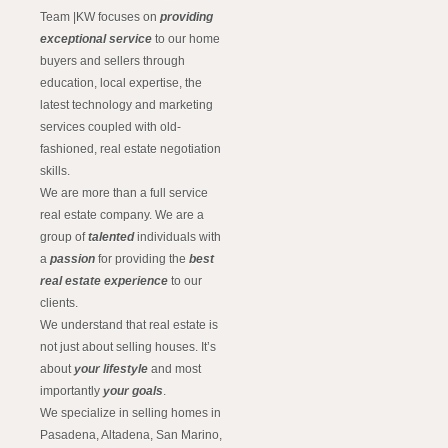
Team |KW focuses on
providing
exceptional service
to our home
buyers and sellers through
education, local expertise, the
latest technology and marketing
services coupled with old-
fashioned, real estate negotiation
skills.
We are more than a full service
real estate company. We are a
group of
talented
individuals with
a
passion
for providing the
best
real estate experience
to our
clients.
We understand that real estate is
not just about selling houses. It’s
about
your lifestyle
and most
importantly
your goals
.
We specialize in selling homes in
Pasadena, Altadena, San Marino,