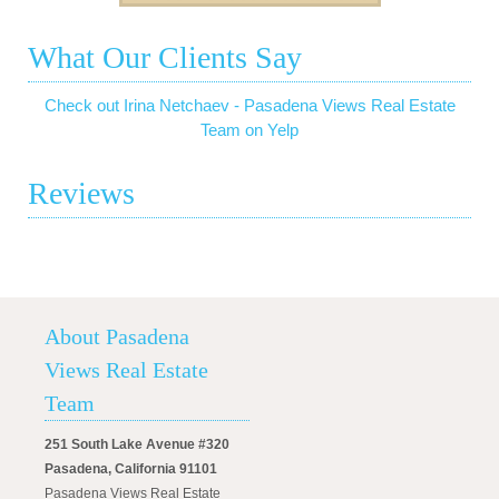
What Our Clients Say
Check out Irina Netchaev - Pasadena Views Real Estate
Team on Yelp
Reviews
About Pasadena
Views Real Estate
Team
251 South Lake Avenue #320
Pasadena, California 91101
Pasadena Views Real Estate