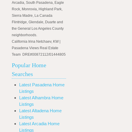
Arcadia, South Pasadena, Eagle
Rock, Monrovia, Highland Park,
Sierra Madre, La Canada
Flintridge, Glendale, Duarte and
the General Los Angeles County
neighborhoods.
California Irina Netchaev, KW |
Pasadena Views Real Estate
Team DRE#00872112/01444805
Popular Home
Searches
Latest Pasadena Home
Listings
Latest Alhambra Home
Listings
Latest Altadena Home
Listings
Latest Arcadia Home
Listings