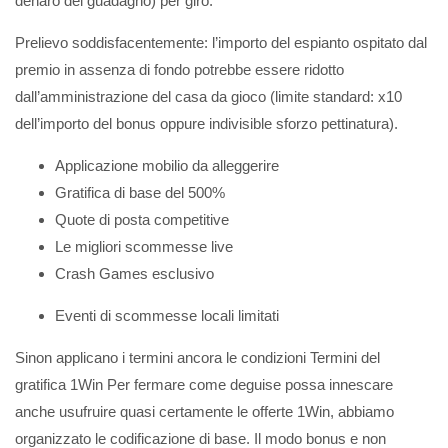
denaro del guadagno) per giro.
Prelievo soddisfacentemente: l’importo del espianto ospitato dal
premio in assenza di fondo potrebbe essere ridotto
dall’amministrazione del casa da gioco (limite standard: x10
dell’importo del bonus oppure indivisible sforzo pettinatura).
Applicazione mobilio da alleggerire
Gratifica di base del 500%
Quote di posta competitive
Le migliori scommesse live
Crash Games esclusivo
Eventi di scommesse locali limitati
Sinon applicano i termini ancora le condizioni Termini del
gratifica 1Win Per fermare come deguise possa innescare
anche usufruire quasi certamente le offerte 1Win, abbiamo
organizzato le codificazione di base. Il modo bonus e non