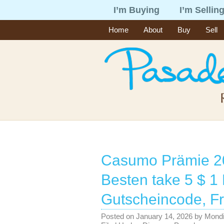
I’m Buying
I’m Sellin
Home
About
Buy
Sell
Casumo Prämie 2
Besten take 5 $ 
Gutscheincode, Fr
Posted on
January 14, 2026
by
Mond