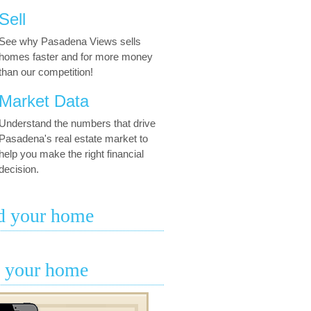
Sell
See why Pasadena Views sells
homes faster and for more money
than our competition!
Market Data
Understand the numbers that drive
Pasadena's real estate market to
help you make the right financial
decision.
d your home
l your home