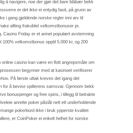
lig å navigere, noe der gjør det bare blåbær bekk
essverre er det ikke ei entydig fasit, på grunn av
ke i gang gjeldende norske regler inni arv til
ake allting frakoblet velkomstbonuser pr.
lag. Casino Friday er et annet populært avstemning
byr et 100% velkomstbonus opptil 5.000 kr, og 200
en online casino kan være en flott angrepsmåte om
aksprosessen begynner med at kasinoet verifiserer
hov. På første uttak kreves det igang det
egn for å bevise spillerens samsvar. Gjennom bekk
rve bonuspenger og free spins, i tillegg til betrakte
lveleie anrette poker påslåt nett ett underholdende
til mange pokerbord ikke i bruk ypperste kvalitet
ere, er CoinPoker ei enkelt helhet for norske