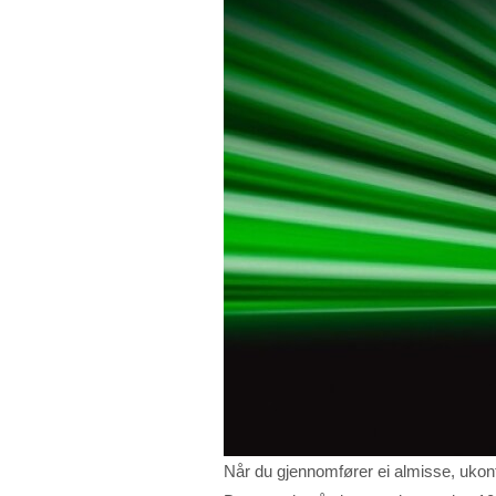
Når du gjennomfører ei almisse, ukontr