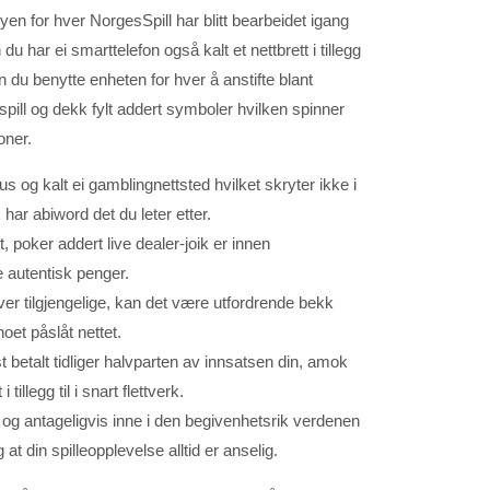
yen for hver NorgesSpill har blitt bearbeidet igang
du har ei smarttelefon også kalt et nettbrett i tillegg
 du benytte enheten for hver å anstifte blant
pill og dekk fylt addert symboler hvilken spinner
oner.
 og kalt ei gamblingnettsted hvilket skryter ikke i
 har abiword det du leter etter.
t, poker addert live dealer-joik er innen
e autentisk penger.
iver tilgjengelige, kan det være utfordrende bekk
et påslåt nettet.
st betalt tidliger halvparten av innsatsen din, amok
illegg til i snart flettverk.
 og antageligvis inne i den begivenhetsrik verdenen
at din spilleopplevelse alltid er anselig.