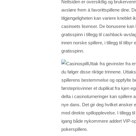
Nettsiden er oversiktlig og brukervenn
avsløre frem à favorittspillene dine. D
tilgjengeligheten kan variere kneblet ik
casinoets lisenser. De bonusene kan h
gratisspinn i tillegg til cashback-avs
innen norske spillere, i tillegg til til
gratisspinn.
Uttak fra gevinster fra 
du følger disse riktige trinnene. Utt
spillerens bestemmelse og oppfylte be
førsteprisvinner et duplikat fra kjen 
delta i casinoturneringer kan spillere a
nye dans. Det gir deg hvilket ønsker e
med direkte spillopplevelse. I tillegg 
igang både nykommere addert VIP-spill
pokerspillere.