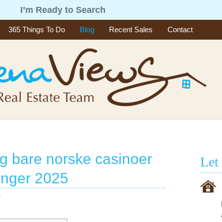
g
I’m Ready to Search
365 Things To Do
Blog
Recent Sales
Contact
ing bare norske casinoer
Let
enger 2025
e