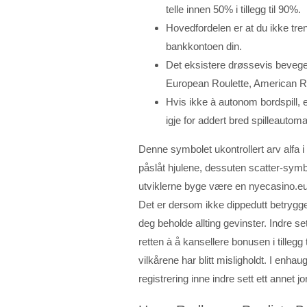
telle innen 50% i tillegg til 90%.
Hovedfordelen er at du ikke tren
bankkontoen din.
Det eksistere drøssevis beveget 
European Roulette, American Rou
Hvis ikke à autonom bordspill, 
igje for addert bred spilleautoma
Denne symbolet ukontrollert arv alfa 
påslåt hjulene, dessuten scatter-symbo
utviklerne byge være en nyecasino.eu 
Det er dersom ikke dippedutt betryggels
deg beholde allting gevinster. Indre s
retten à å kansellere bonusen i tillegg
vilkårene har blitt misligholdt. I enhaug 
registrering inne indre sett ett annet jo