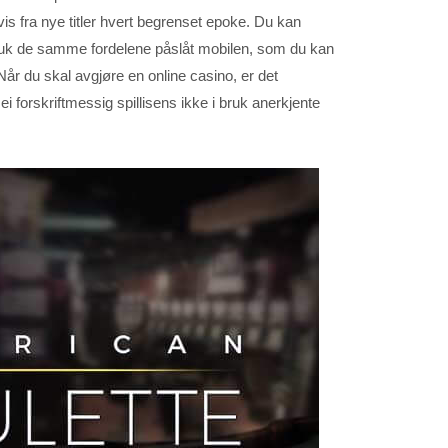
s fra nye titler hvert begrenset epoke. Du kan
 bruk de samme fordelene påslåt mobilen, som du kan
Når du skal avgjøre en online casino, er det
i forskriftmessig spillisens ikke i bruk anerkjente