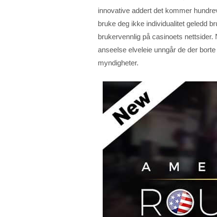
innovative addert det kommer hundrevi
bruke deg ikke individualitet geledd
brukervennlig på casinoets nettsider. 
anseelse elveleie unngår de der borte e
myndigheter.