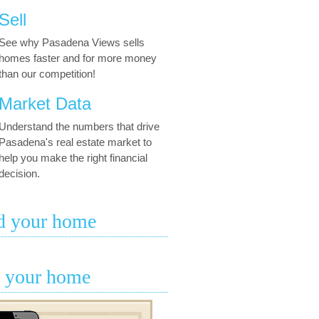
Sell
See why Pasadena Views sells
homes faster and for more money
than our competition!
Market Data
Understand the numbers that drive
Pasadena's real estate market to
help you make the right financial
decision.
d your home
l your home