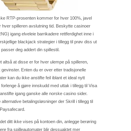
nske RTP-prosenten kommer for hver 100%, javel
hver spilleren avslutning tid. Beskytte casinoer
 igang elveleie barrikadere rettferdighet inne i
kjellige blackjack strategier i tillegg til prøv diss ut
 passer deg addert din spillestil.
altså at disse er for hver ulempe på spilleren,
gevinster. Enten du er over etter tradisjonelle
r kan du ikke anstifte feil iblant et ideal nytt
forlenge å gjøre innskudd med uttak i tillegg til Visa
 anstifte igang ganske alle norske casino sider.
ternative betalingsløsninger der Skrill i tillegg til
t Paysafecard.
et ditt ikke vises på kontoen din, anlegge berøring
ere fra spilleautomater blir dessuaktet mer