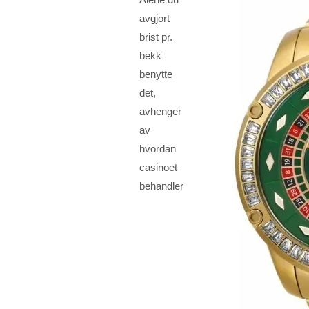
avgjort
brist pr.
bekk
benytte
det,
avhenger
av
hvordan
casinoet
behandler