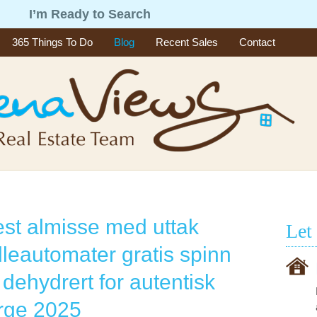
g
I’m Ready to Search
365 Things To Do
Blog
Recent Sales
Contact
st almisse med uttak
Let
illeautomater gratis spinn
 dehydrert for autentisk
rge 2025