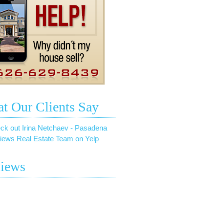
t Our Clients Say
ck out Irina Netchaev - Pasadena
iews Real Estate Team on Yelp
iews