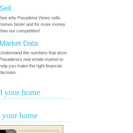
Sell
See why Pasadena Views sells
homes faster and for more money
than our competition!
Market Data
Understand the numbers that drive
Pasadena's real estate market to
help you make the right financial
decision.
d your home
l your home