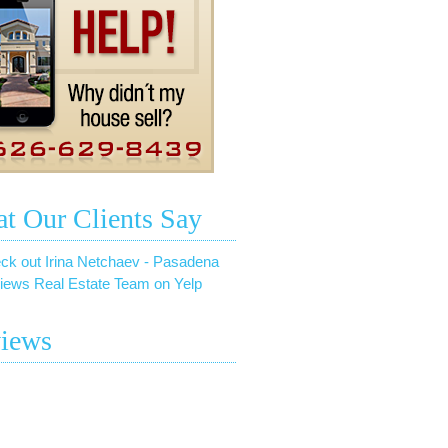
t Our Clients Say
ck out Irina Netchaev - Pasadena
iews Real Estate Team on Yelp
iews