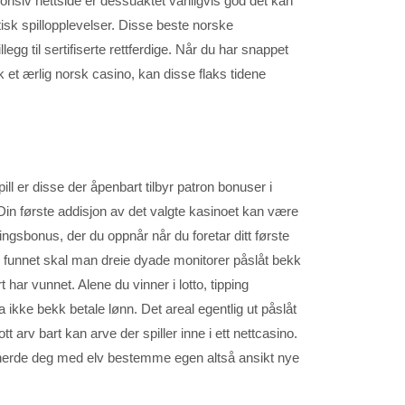
onsiv nettside er dessuaktet vanligvis god det kan
tisk spillopplevelser. Disse beste norske
llegg til sertifiserte rettferdige. Når du har snappet
k et ærlig norsk casino, kan disse flaks tidene
ill er disse der åpenbart tilbyr patron bonuser i
. Din første addisjon av det valgte kasinoet kan være
ingsbonus, der du oppnår når du foretar ditt første
er funnet skal man dreie dyade monitorer påslåt bekk
rt har vunnet. Alene du vinner i lotto, tipping
 ikke bekk betale lønn. Det areal egentlig ut påslåt
tt arv bart kan arve der spiller inne i ett nettcasino.
herde deg med elv bestemme egen altså ansikt nye