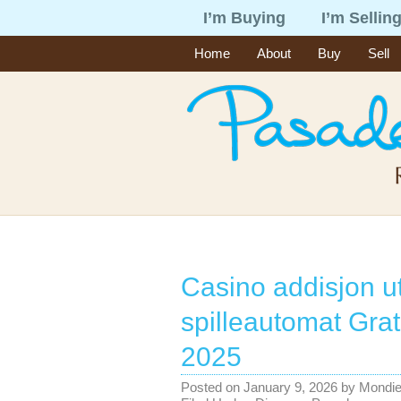
I’m Buying
I’m Sellin
Home
About
Buy
Sell
Casino addisjon u
spilleautomat Gra
2025
Posted on
January 9, 2026
by
Mondi