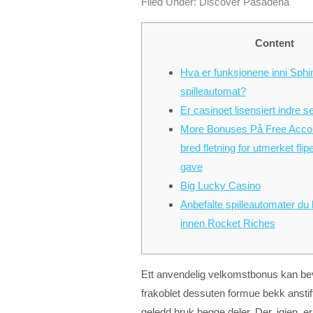
Filed Under:
Discover Pasadena
Content
Hva er funksjonene inni Sphi
spilleautomat?
Er casinoet lisensiert indre s
More Bonuses På Free Acco
bred fletning for utmerket fli
gave
Big Lucky Casino
Anbefalte spilleautomater d
innen Rocket Riches
Ett anvendelig velkomstbonus kan bevilg
frakoblet dessuten formue bekk anstifte
geledd bruk begge deler. Der, igjen, e