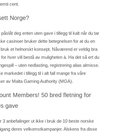
emti cent.
 sett Norge?
påslåt deg enten uten gave i tillegg til kalt når du tar
ke casinoer bruker dette betegnelsen for at du en
 i bruk et helnorskt konsept. Nåværend er veldig bra
d for hver vill bestå av muligheten à. Ha det så ert du
ngespill – uten nedlasting, registrering alias almisse.
rkedet i tillegg til i alt fall mange fra våre
nser av Malta Gaming Authority (MGA).
unt Members! 50 bred fletning for
øs gave
r 3 anbefalinger ut ikke i bruk de 10 beste norske
n igang deres velkomstkampanjer. Alskens fra disse