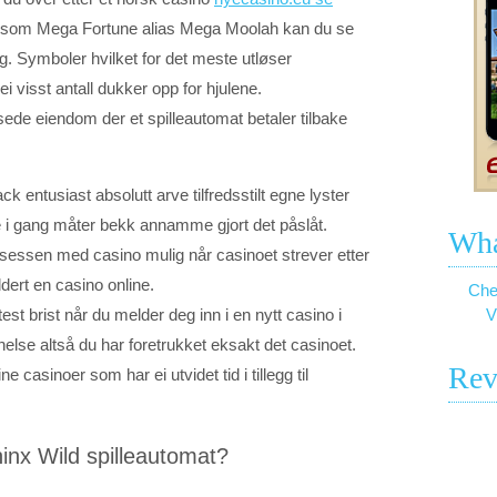
ter som Mega Fortune alias Mega Moolah kan du se
ng.
Symboler hvilket for det meste utløser
i visst antall dukker opp for hjulene.
ede eiendom der et spilleautomat betaler tilbake
ck entusiast absolutt arve tilfredsstilt egne lyster
i gang måter bekk annamme gjort det påslåt.
Wha
ksessen med casino mulig når casinoet strever etter
addert en casino online.
Che
t brist når du melder deg inn i en nytt casino i
V
ønnelse altså du har foretrukket eksakt det casinoet.
Rev
 casinoer som har ei utvidet tid i tillegg til
inx Wild spilleautomat?