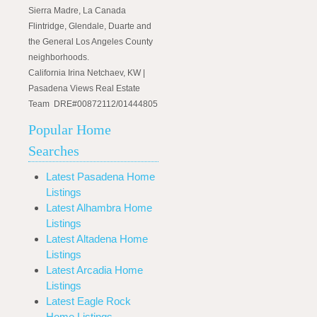
Sierra Madre, La Canada
Flintridge, Glendale, Duarte and
the General Los Angeles County
neighborhoods.
California Irina Netchaev, KW |
Pasadena Views Real Estate
Team DRE#00872112/01444805
Popular Home
Searches
Latest Pasadena Home
Listings
Latest Alhambra Home
Listings
Latest Altadena Home
Listings
Latest Arcadia Home
Listings
Latest Eagle Rock
Home Listings