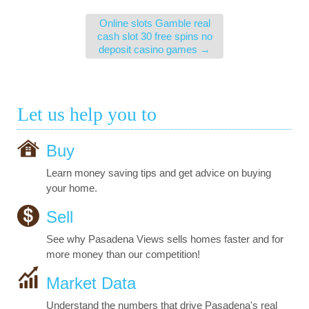
Online slots Gamble real
cash slot 30 free spins no
deposit casino games
→
Let us help you to
Buy
Learn money saving tips and get advice on buying
your home.
Sell
See why Pasadena Views sells homes faster and for
more money than our competition!
Market Data
Understand the numbers that drive Pasadena's real