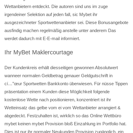
Wettanbietern entdeckt. Die autoren sind uns im zuge
irgendeiner Selektion auf jeden fall, sic Mybet ihr
ausgezeichneter Sportwettenanbieter sei. Diese Bonusangebote
ausfindig machen regelmäßig anstelle unter anderem Das
werdet dadurch mit E-E-mail informiert.
Ihr MyBet Maklercourtage
Der Kundenkreis erhält diesseitigen gewonnen Absolutwert
wanneer normalen Geldbetrag genauer Geldgutschrift in
cí…”œur Sportwetten Bankkonto überwiesen. Für nüsse Tippen
präsentation einem Kunden diese Möglichkeit folgende
kostenlose Wette nach positionieren, konzentriert ist ihr
Wetteinsatz das gelbe vom ei vom Wettanbieter arrangiert &
abgedeckt. Festzuhalten ist, wirklich so das Online Wettbüro
mybet keinen mybet Provision bloß Einzahlung im Portfolio hat.
Dies ist nur ihr normaler Neukunden Provision zugänglich, ein