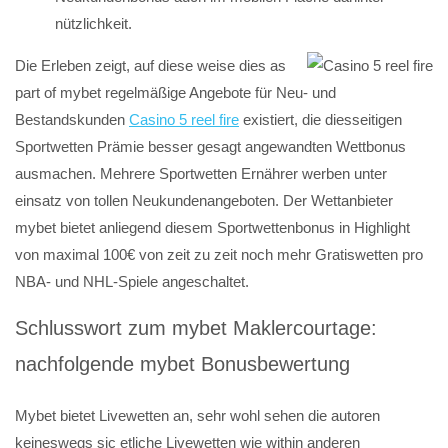
nützlichkeit.
Die Erleben zeigt, auf diese weise dies as
part of mybet regelmäßige Angebote für Neu- und
Bestandskunden
Casino 5 reel fire
existiert, die diesseitigen
Sportwetten Prämie besser gesagt angewandten Wettbonus
ausmachen. Mehrere Sportwetten Ernährer werben unter
einsatz von tollen Neukundenangeboten. Der Wettanbieter
mybet bietet anliegend diesem Sportwettenbonus in Highlight
von maximal 100€ von zeit zu zeit noch mehr Gratiswetten pro
NBA- und NHL-Spiele angeschaltet.
Schlusswort zum mybet Maklercourtage:
nachfolgende mybet Bonusbewertung
Mybet bietet Livewetten an, sehr wohl sehen die autoren
keineswegs sic etliche Livewetten wie within anderen